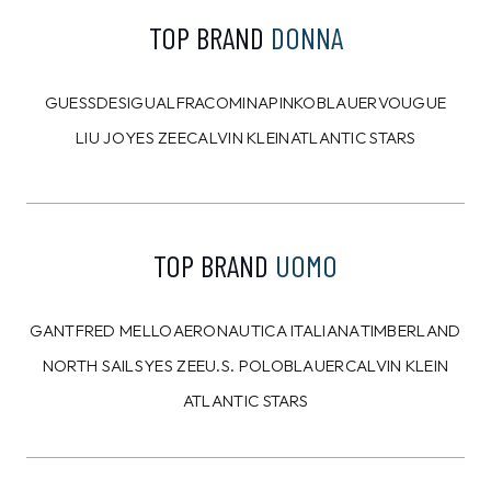
TOP BRAND
DONNA
GUESS
DESIGUAL
FRACOMINA
PINKO
BLAUER
VOUGUE
LIU JO
YES ZEE
CALVIN KLEIN
ATLANTIC STARS
TOP BRAND
UOMO
GANT
FRED MELLO
AERONAUTICA ITALIANA
TIMBERLAND
NORTH SAILS
YES ZEE
U.S. POLO
BLAUER
CALVIN KLEIN
ATLANTIC STARS