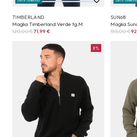
TIMBERLAND
SUN68
Maglia Timberland Verde tg.M
Maglia Sun
120,00 €
71,99
€
155,00 €
92
8%