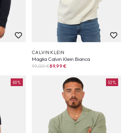
CALVIN KLEIN
Maglia Calvin Klein Bianca
99,00 €
89,99
€
60%
52%