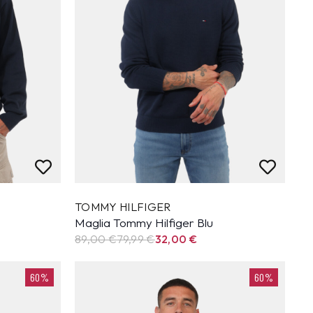
TOMMY HILFIGER
Maglia Tommy Hilfiger Blu
89,00 €
79,99
€
32,00
€
60%
60%