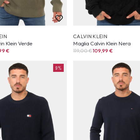
EIN
CALVIN KLEIN
in Klein Verde
Maglia Calvin Klein Nera
,99
€
119,00 €
109,99
€
9%