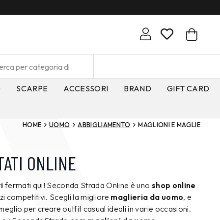
O
SCARPE
ACCESSORI
BRAND
GIFT CARD
HOME
UOMO
ABBIGLIAMENTO
MAGLIONI E MAGLIE
ATI ONLINE
i
fermati qui! Seconda Strada Online è uno
shop online
i competitivi. Scegli la migliore
maglieria da uomo
, e
l meglio per creare outfit casual ideali in varie occasioni.