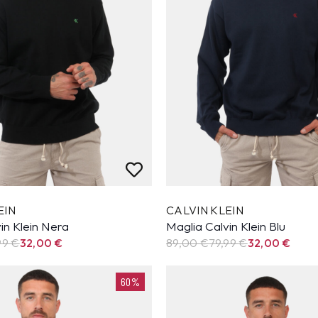
EIN
CALVIN KLEIN
in Klein Nera
Maglia Calvin Klein Blu
99
€
32,00
€
89,00 €
79,99
€
32,00
€
60%