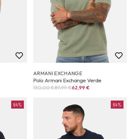
ARMANI EXCHANGE
Polo Armani Exchange Verde
130,00 €
89,99
€
62,99
€
64%
64%