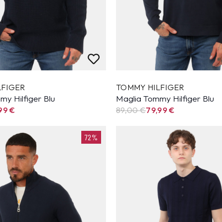
LFIGER
TOMMY HILFIGER
my Hilfiger Blu
Maglia Tommy Hilfiger Blu
,99
€
89,00 €
79,99
€
72%