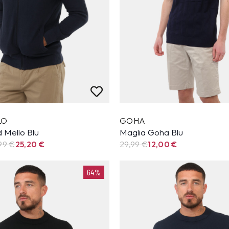
LO
GOHA
 Mello Blu
Maglia Goha Blu
99
€
25,20
€
29,99
€
12,00
€
64%