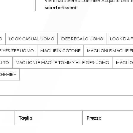
Vivi il tuo inverno con stile! Acquista on
scontatissimi
!
O
LOOK CASUAL UOMO
IDEE REGALO UOMO
LOOK DA 
E YES ZEE UOMO
MAGLIE IN COTONE
MAGLIONI E MAGLIE 
ALTO
MAGLIONI E MAGLIE TOMMY HILFIGER UOMO
MAGLIO
CHEMIRE
Taglia
Prezzo