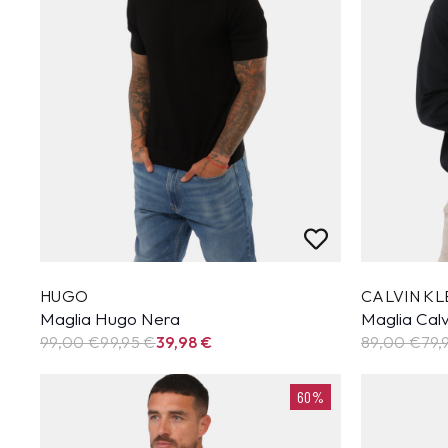
HUGO
CALVIN KL
Maglia Hugo Nera
Maglia Calv
99,00 €
99,95
€
39,98
€
89,00 €
79,
60%