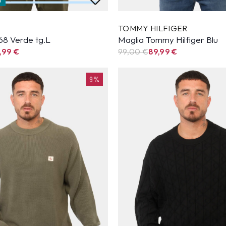
TOMMY HILFIGER
68 Verde tg.L
Maglia Tommy Hilfiger Blu
,99
€
99,00 €
89,99
€
9%