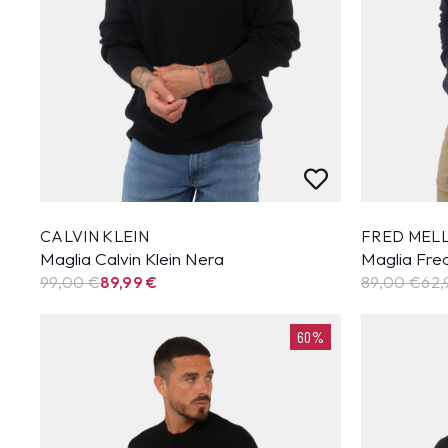
CALVIN KLEIN
FRED MEL
Maglia Calvin Klein Nera
Maglia Fred
99,00 €
89,99
€
89,00 €
62,
60%