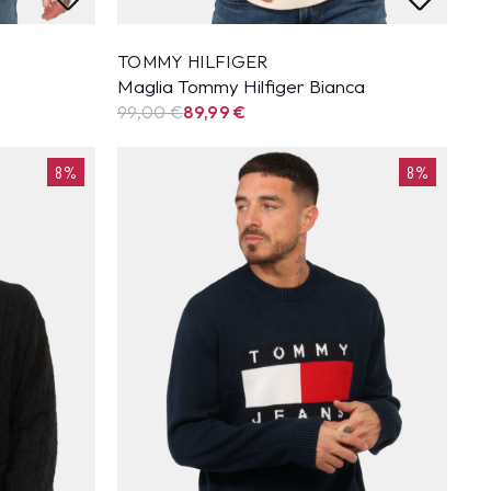
TOMMY HILFIGER
Maglia Tommy Hilfiger Bianca
99,00 €
89,99
€
8%
8%