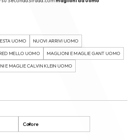
line su SecondaStrada.com
maglioni da uomo
FESTA UOMO
NUOVI ARRIVI UOMO
FRED MELLO UOMO
MAGLIONI E MAGLIE GANT UOMO
NI E MAGLIE CALVIN KLEIN UOMO
Colore