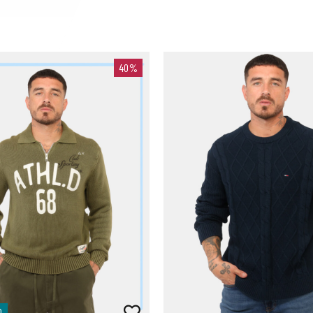
40%
O