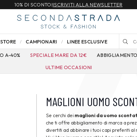
10% DI SCONTO!
ISCRIVITI ALLA NEWSLETTER
STORE
CAMPIONARI
LINEE ESCLUSIVE
O A-40%
SPECIALE MARE DA 12€
ABBIGLIAMENT
ULTIME OCCASIONI
MAGLIONI UOMO SCONT
Se cerchi dei
maglioni da uomo scontat
che ti offre abbigliamento di marca a prezz
divertiti ad abbinare i tuoi capi preferiti a