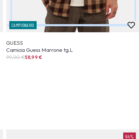
CAMPIONARIO
GUESS
Camicia Guess Marrone tg.L
99,00 €
58,99
€
64%