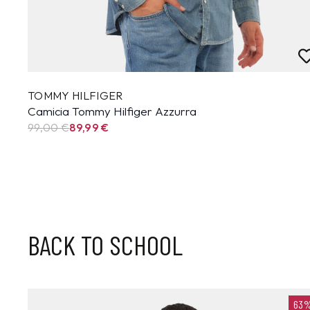
TOMMY HILFIGER
Camicia Tommy Hilfiger Azzurra
99,00 €
89,99
€
BACK TO SCHOOL
0%
63