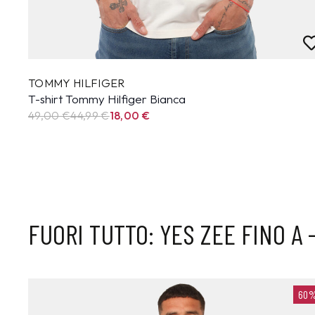
TOMMY HILFIGER
T-shirt Tommy Hilfiger Bianca
49,00 €
44,99
€
18,00
€
FUORI TUTTO: YES ZEE FINO A
0%
60