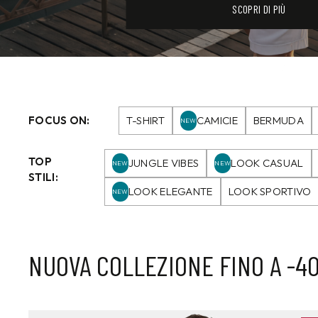
SCOPRI DI PIÙ
FOCUS ON:
T-SHIRT
CAMICIE
BERMUDA
NEW
TOP
JUNGLE VIBES
LOOK CASUAL
NEW
NEW
STILI:
LOOK ELEGANTE
LOOK SPORTIVO
NEW
NUOVA COLLEZIONE FINO A -