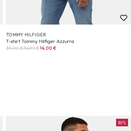
TOMMY HILFIGER
T-shirt Tommy Hilfiger Azzurra
39,00 €
34,99
€
14,00
€
80%