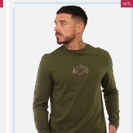
%
40%