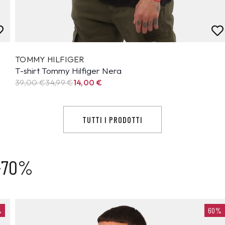
TOMMY HILFIGER
T-shirt Tommy Hilfiger Nera
39,00 €
34,99
€
14,00
€
TUTTI I PRODOTTI
 -70%
%
60%