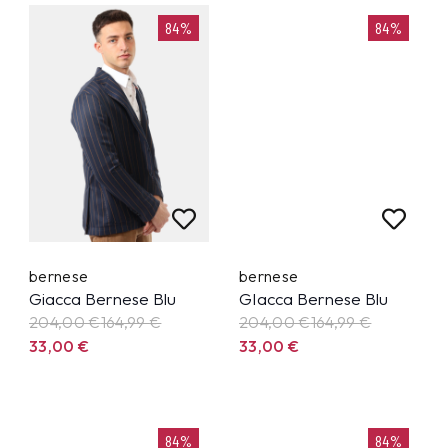
84%
84%
bernese
bernese
Giacca Bernese Blu
GIacca Bernese Blu
204,00 €
164,99
€
204,00 €
164,99
€
33,00
€
33,00
€
84%
84%