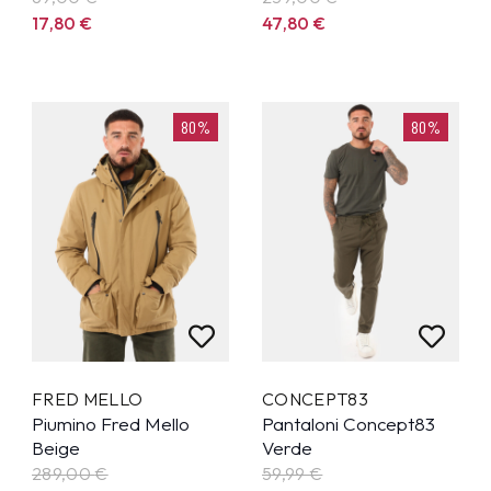
17,80
€
47,80
€
80%
80%
FRED MELLO
CONCEPT83
Piumino Fred Mello
Pantaloni Concept83
Beige
Verde
289,00
€
59,99
€