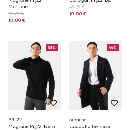
Marrone
49,99
€
49,99
€
10,00
€
10,00
€
80%
84%
PRJ22.
bernese
Maglione Prj22. Nero
Cappotto Bernese