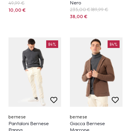
Nero
49,99
€
235,00 €
189,99
€
10,00
€
38,00
€
84%
84%
bernese
bernese
Pantaloni Bernese
Giacca Bernese
Panna
Marrone