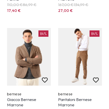
110,00 €
86,99
€
167,00 €
134,99
€
17,40
€
27,00
€
84%
84%
bernese
bernese
Giacca Bernese
Pantaloni Bernese
Marrone
Marrone