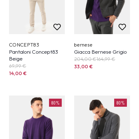
CONCEPT83
bernese
Pantaloni Concept83
Giacca Bernese Grigio
Beige
204,00 €
164,99
€
69,99
€
33,00
€
14,00
€
80%
80%