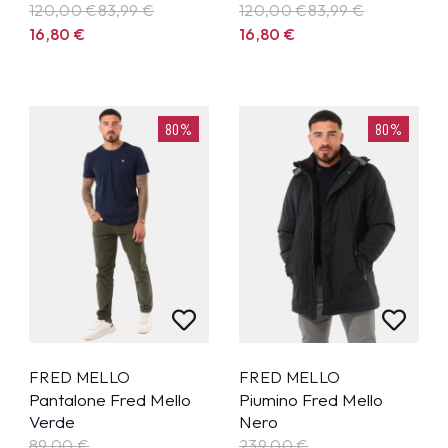
120,00 €
83,99
€
120,00 €
83,99
€
16,80
€
16,80
€
80%
80%
FRED MELLO
FRED MELLO
Pantalone Fred Mello
Piumino Fred Mello
Verde
Nero
89,00
€
239,00
€