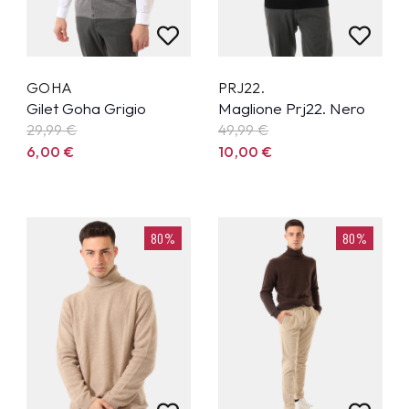
GOHA
PRJ22.
Gilet Goha Grigio
Maglione Prj22. Nero
29,99
€
49,99
€
6,00
€
10,00
€
80%
80%