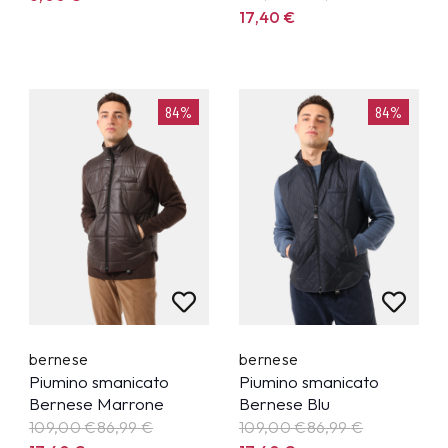
17,40
€
84%
84%
bernese
bernese
Piumino smanicato
Piumino smanicato
Bernese Marrone
Bernese Blu
109,00 €
86,99
€
109,00 €
86,99
€