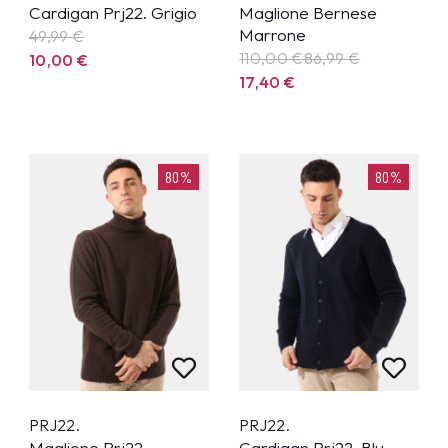
Cardigan Prj22. Grigio
Maglione Bernese
Marrone
49,99
€
110,00 €
86,99
€
10,00
€
17,40
€
80%
80%
PRJ22.
PRJ22.
Maglione Prj22.
Cardigan Prj22. Blu