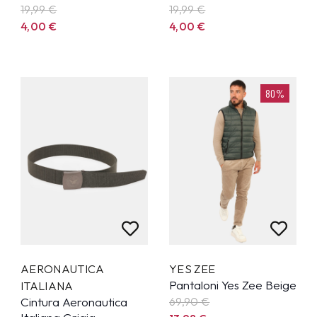
19,99
€
19,99
€
4,00
€
4,00
€
80%
AERONAUTICA
YES ZEE
Pantaloni Yes Zee Beige
ITALIANA
Cintura Aeronautica
69,90
€