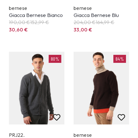
bernese
bernese
Giacca Bernese Bianco
Giacca Bernese Blu
190,00 €
152,99
€
204,00 €
164,99
€
30,60
€
33,00
€
80%
84%
PRJ22.
bernese