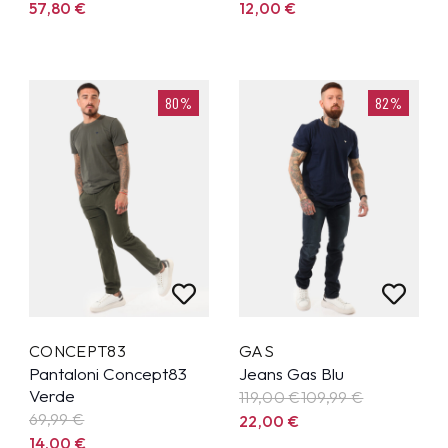
57,80
€
12,00
€
80%
82%
CONCEPT83
GAS
Pantaloni Concept83
Jeans Gas Blu
Verde
119,00 €
109,99
€
69,99
€
22,00
€
14,00
€