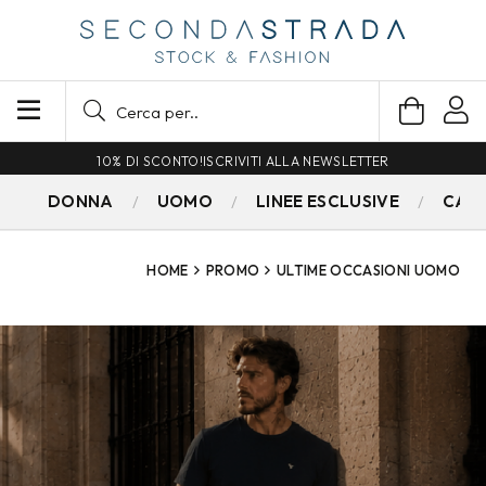
10% DI SCONTO!
ISCRIVITI ALLA NEWSLETTER
DONNA
UOMO
LINEE ESCLUSIVE
CAM
HOME
PROMO
ULTIME OCCASIONI UOMO