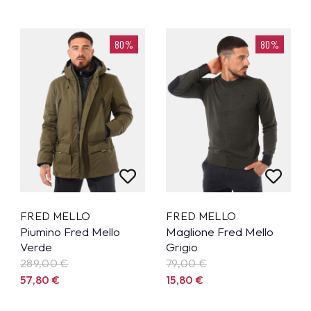
80%
80%
FRED MELLO
FRED MELLO
Piumino Fred Mello
Maglione Fred Mello
Verde
Grigio
289,00
€
79,00
€
57,80
€
15,80
€