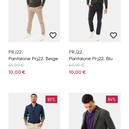
PRJ22.
PRJ22.
Pantalone Prj22. Beige
Pantalone Prj22. Blu
49,99
€
49,99
€
10,00
€
10,00
€
80%
84%