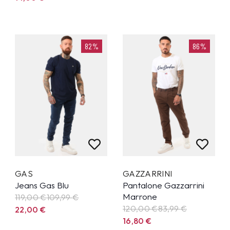
82%
86%
GAS
GAZZARRINI
Jeans Gas Blu
Pantalone Gazzarrini
Marrone
119,00 €
109,99
€
120,00 €
83,99
€
22,00
€
16,80
€