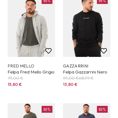
80%
86%
FRED MELLO
GAZZARRINI
Felpa Fred Mello Grigio
Felpa Gazzarrini Nero
79,00
€
99,00 €
68,99
€
15,80
€
13,80
€
80%
80%