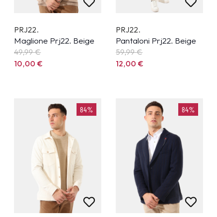
PRJ22.
PRJ22.
Maglione Prj22. Beige
Pantaloni Prj22. Beige
49,99
€
59,99
€
10,00
€
12,00
€
84%
84%