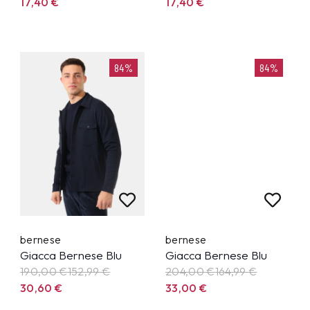
17,40
€
17,40
€
84%
84%
bernese
bernese
Giacca Bernese Blu
Giacca Bernese Blu
190,00 €
152,99
€
204,00 €
164,99
€
30,60
€
33,00
€