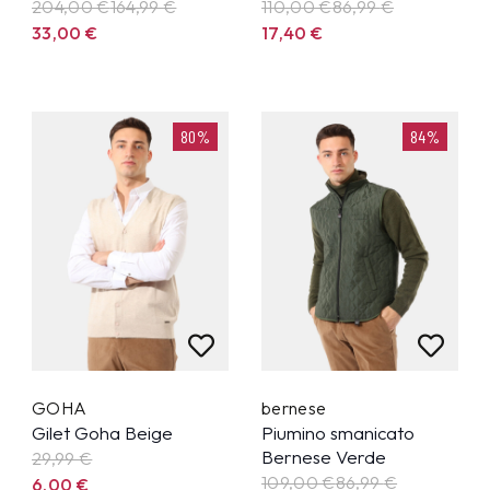
204,00 €
164,99
€
110,00 €
86,99
€
33,00
€
17,40
€
80%
84%
GOHA
bernese
Gilet Goha Beige
Piumino smanicato
Bernese Verde
29,99
€
109,00 €
86,99
€
6,00
€