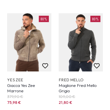
80%
80%
YES ZEE
FRED MELLO
Giacca Yes Zee
Maglione Fred Mello
Marrone
Grigio
379,90
€
109,00
€
75,98
€
21,80
€