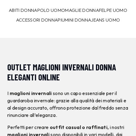
ABITI DONNA
POLO UOMO
MAGLIE DONNA
FELPE UOMO
ACCESSORI DONNA
PIUMINI DONNA
JEANS UOMO
OUTLET MAGLIONI INVERNALI DONNA
ELEGANTI ONLINE
I
maglioni invernali
sono un capo essenziale per il
guardaroba invernale: grazie alla qualità dei materiali e
al design accurato, offrono protezione dal freddo senza
rinunciare all’eleganza.
Perfetti per creare
outfit casual o raffinati,
i nostri
maglioni invernali
sono disponibili in vari modelli, dai