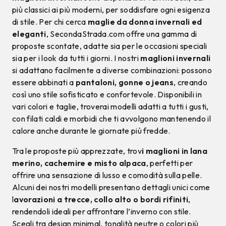
più classici ai più moderni, per soddisfare ogni esigenza
di stile. Per chi cerca
maglie da donna invernali ed
eleganti
, SecondaStrada.com offre una gamma di
proposte scontate, adatte sia per le occasioni speciali
sia per i look da tutti i giorni. I nostri
maglioni invernali
si adattano facilmente a diverse combinazioni: possono
essere abbinati a
pantaloni, gonne o jeans
, creando
così uno stile sofisticato e confortevole. Disponibili in
vari colori e taglie, troverai modelli adatti a tutti i gusti,
con filati caldi e morbidi che ti avvolgono mantenendo il
calore anche durante le giornate più fredde.
Tra le proposte più apprezzate, trov
i maglioni in lana
merino, cachemire e misto alpaca
, perfetti per
offrire una sensazione di lusso e comodità sulla pelle.
Alcuni dei nostri modelli presentano dettagli unici come
l
avorazioni a trecce, collo alto o bordi rifiniti
,
rendendoli ideali per affrontare l’inverno con stile.
Scegli tra design minimal, tonalità neutre o colori più