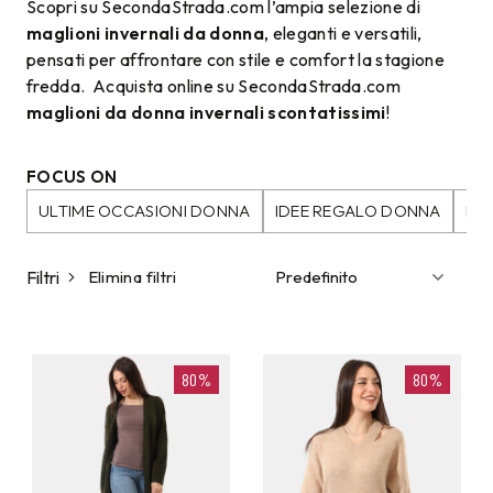
Scopri su SecondaStrada.com l’ampia selezione di
maglioni invernali da donna
, eleganti e versatili,
pensati per affrontare con stile e comfort la stagione
fredda.
Acquista online su SecondaStrada.com
maglioni da donna invernali scontatissimi
!
FOCUS ON
ULTIME OCCASIONI DONNA
IDEE REGALO DONNA
MAG
Filtri
Elimina filtri
80%
80%