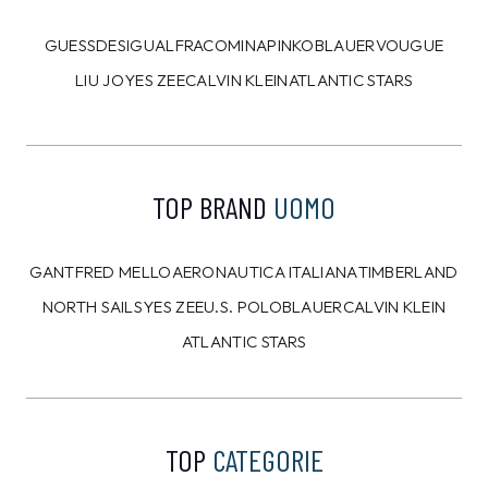
GUESS
DESIGUAL
FRACOMINA
PINKO
BLAUER
VOUGUE
LIU JO
YES ZEE
CALVIN KLEIN
ATLANTIC STARS
TOP BRAND
UOMO
GANT
FRED MELLO
AERONAUTICA ITALIANA
TIMBERLAND
NORTH SAILS
YES ZEE
U.S. POLO
BLAUER
CALVIN KLEIN
ATLANTIC STARS
TOP
CATEGORIE