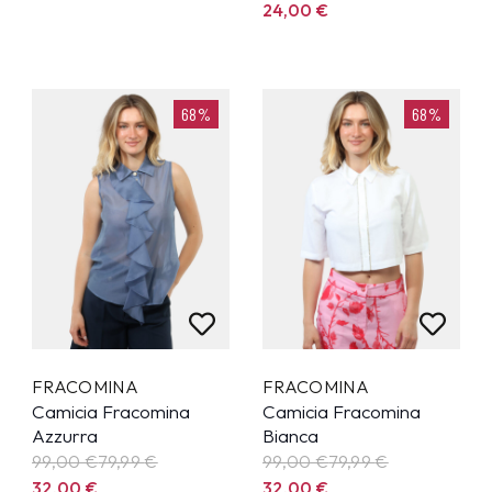
24,00
€
68%
68%
FRACOMINA
FRACOMINA
Camicia Fracomina
Camicia Fracomina
Azzurra
Bianca
99,00 €
79,99
€
99,00 €
79,99
€
32,00
€
32,00
€