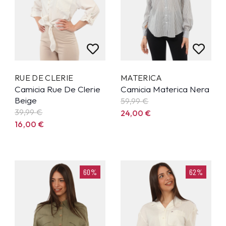
RUE DE CLERIE
MATERICA
Camicia Rue De Clerie
Camicia Materica Nera
Beige
59,99
€
39,99
€
24,00
€
16,00
€
60%
62%