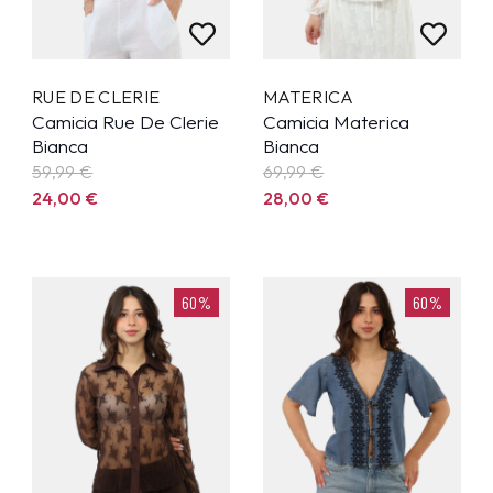
RUE DE CLERIE
MATERICA
Camicia Rue De Clerie
Camicia Materica
Bianca
Bianca
59,99
€
69,99
€
24,00
€
28,00
€
60%
60%