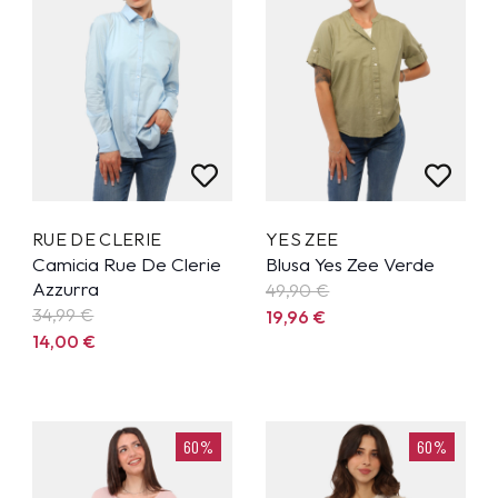
RUE DE CLERIE
YES ZEE
Camicia Rue De Clerie
Blusa Yes Zee Verde
Azzurra
49,90
€
34,99
€
19,96
€
14,00
€
60%
60%