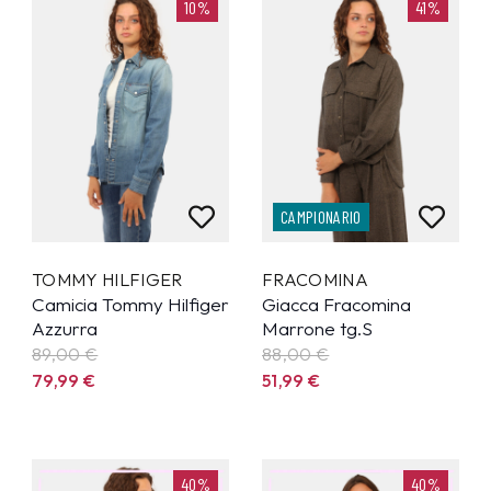
10%
41%
CAMPIONARIO
TOMMY HILFIGER
FRACOMINA
Camicia Tommy Hilfiger
Giacca Fracomina
Azzurra
Marrone tg.S
89,00 €
88,00 €
79,99
€
51,99
€
40%
40%