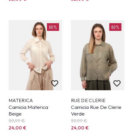
60%
60%
MATERICA
RUE DE CLERIE
Camicia Materica
Camicia Rue De Clerie
Beige
Verde
59,99
€
59,99
€
24,00
€
24,00
€