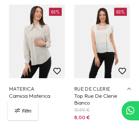
60%
60%
MATERICA
RUE DE CLERIE
Camicia Materica
Top Rue De Clerie
Verde
Bianco
59,99
€
19,99
€
Filtri
24,00
€
8,00
€