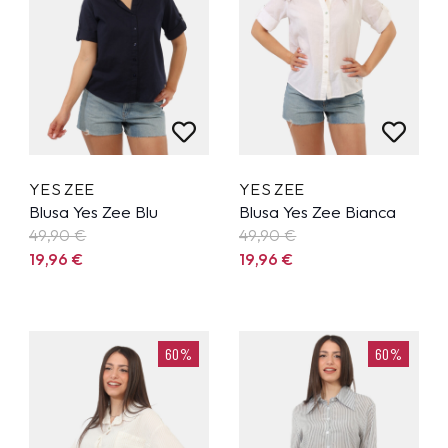
YES ZEE
YES ZEE
Blusa Yes Zee Blu
Blusa Yes Zee Bianca
49,90
€
49,90
€
19,96
€
19,96
€
60%
60%