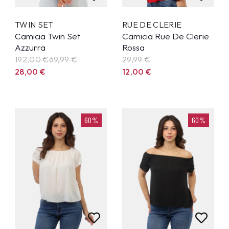
TWIN SET
RUE DE CLERIE
Camicia Twin Set
Camicia Rue De Clerie
Azzurra
Rossa
192,00 €
69,99
€
29,99
€
28,00
€
12,00
€
60%
60%