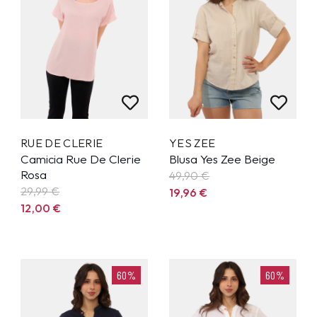
RUE DE CLERIE
YES ZEE
Camicia Rue De Clerie
Blusa Yes Zee Beige
Rosa
49,90
€
29,99
€
19,96
€
12,00
€
60%
60%