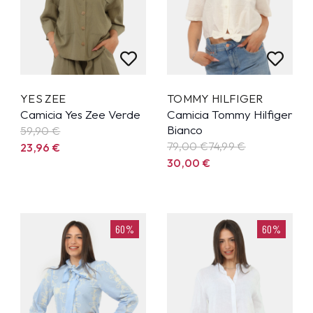
YES ZEE
TOMMY HILFIGER
Camicia Yes Zee Verde
Camicia Tommy Hilfiger
Bianco
59,90
€
79,00 €
74,99
€
23,96
€
30,00
€
60%
60%