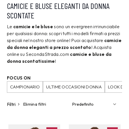
CAMICIE E BLUSE ELEGANTI DA DONNA
SCONTATE
Le
camicie e le bluse
sono un evergreen irrinunciabile
per qualsiasi donna: scopri tutti i modelli firmati a prezzi
speciali nel nostro store online! Puoi acquistare
camicie
da donna eleganti a prezzo scontato
! Acquista
online su SecondaStrada.com
camicie e bluse da
donna scontatissime
!
FOCUS ON
CAMPIONARIO
ULTIME OCCASIONI DONNA
LOOK DA 
Filtri
Elimina filtri