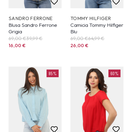
SANDRO FERRONE
TOMMY HILFIGER
Blusa Sandro Ferrone
Camicia Tommy Hilfiger
Grigia
Blu
69,00 €
39,99
€
69,00 €
64,99
€
16,00
€
26,00
€
85%
60%