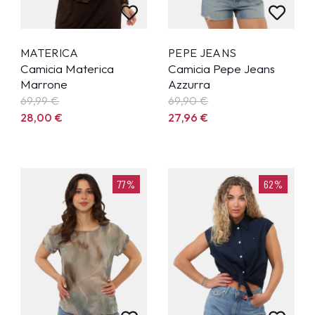
MATERICA
PEPE JEANS
Camicia Materica
Camicia Pepe Jeans
Marrone
Azzurra
69,99
€
69,90
€
28,00
€
27,96
€
77%
62%