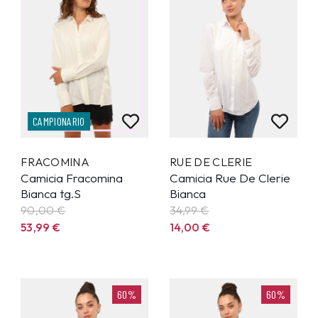
CAMPIONARIO
FRACOMINA
RUE DE CLERIE
Camicia Fracomina
Camicia Rue De Clerie
Bianca tg.S
Bianca
90,00 €
34,99
€
53,99
€
14,00
€
60%
60%