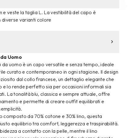
m e veste la taglia L. La vestibilità del capo è
n diverse varianti colore
u da Uomo
u da uomo è un capo versatile e senza tempo, ideale
tile curato e contemporaneo in ogni stagione. Il design
ziosito dal collo francese, un dettaglio elegante che
 e lo rende perfetto sia per occasioni informali sia
ati. La tonalità blu, classica e sempre attuale, offre
inamento e permette di creare outfit equilibrati e
semplicità.
uto composto da 70% cotone e 30% lino, questa
iusto equilibrio tra comfort, leggerezza e traspirabilità.
bidezza a contatto con la pelle, mentre il lino