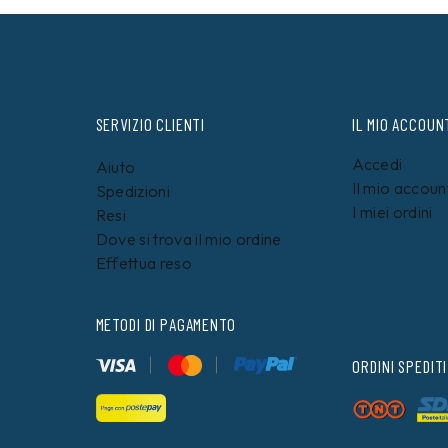
SERVIZIO CLIENTI
IL MIO ACCOUN
Accedi
Aiuto
Il mio accoun
Spedizioni
I miei ordini
Resi
Dove si trova il mio ordine
Effettua reso
METODI DI PAGAMENTO
ORDINI SPEDITI