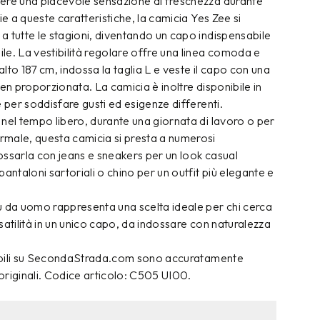
ere una piacevole sensazione di freschezza durante
ie a queste caratteristiche, la camicia Yes Zee si
 tutte le stagioni, diventando un capo indispensabile
e. La vestibilità regolare offre una linea comoda e
 alto 187 cm, indossa la taglia L e veste il capo con una
ben proporzionata. La camicia è inoltre disponibile in
e per soddisfare gusti ed esigenze differenti.
nel tempo libero, durante una giornata di lavoro o per
male, questa camicia si presta a numerosi
ossarla con jeans e sneakers per un look casual
taloni sartoriali o chino per un outfit più elegante e
u da uomo rappresenta una scelta ideale per chi cerca
satilità in un unico capo, da indossare con naturalezza
onibili su SecondaStrada.com sono accuratamente
 originali. Codice articolo: C505 UI00.