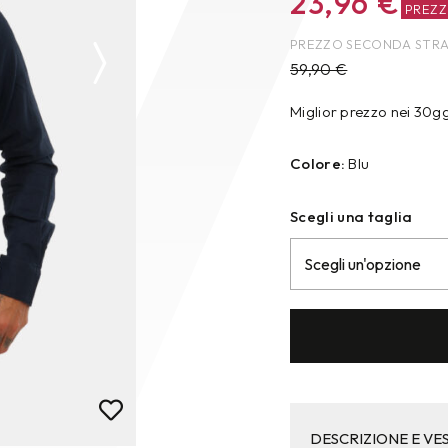
23,96
€
PREZ
PREZZO SECONDA STR
59,90
€
Miglior prezzo nei 30g
Colore:
Blu
Scegli una taglia
DESCRIZIONE E VES