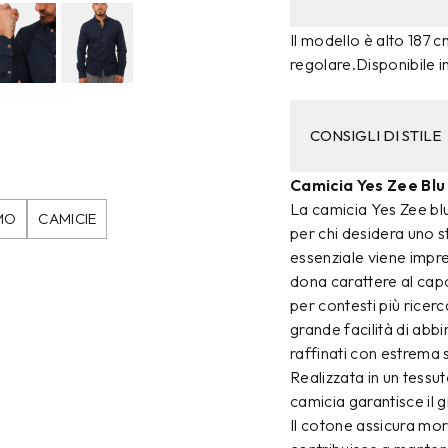
Il modello è alto 187 c
regolare.Disponibile i
CONSIGLI DI STILE
Camicia Yes Zee Bl
La camicia Yes Zee bl
MO
CAMICIE
per chi desidera uno s
essenziale viene impre
dona carattere al capo
per contesti più ricerc
grande facilità di abb
raffinati con estrema 
Realizzata in un tess
camicia garantisce il g
Il cotone assicura mor