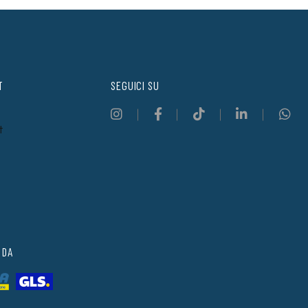
T
SEGUICI SU
t
 DA