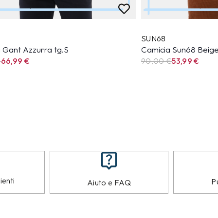
SUN68
 Gant Azzurra tg.S
Camicia Sun68 Beige
€
66,99
€
90,00 €
53,99
€
ienti
Pu
Aiuto e FAQ