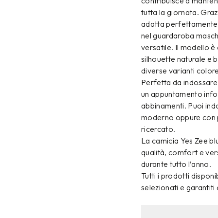
contribuisce a manten
tutta la giornata. Graz
adatta perfettamente a
nel guardaroba maschil
versatile. Il modello è
silhouette naturale e 
diverse varianti color
Perfetta da indossare 
un appuntamento infor
abbinamenti. Puoi ind
moderno oppure con pan
ricercato.
La camicia Yes Zee bl
qualità, comfort e ver
durante tutto l’anno.
Tutti i prodotti disp
selezionati e garantiti