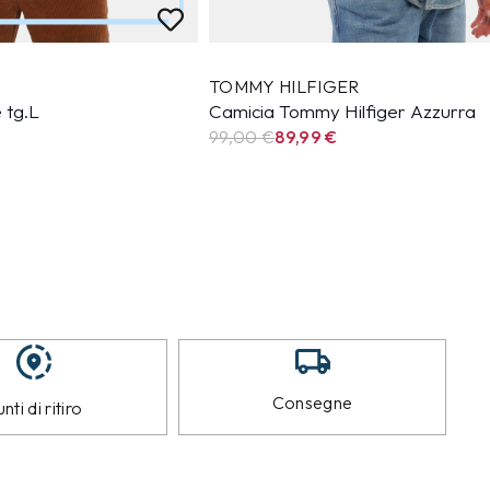
TOMMY HILFIGER
 tg.L
Camicia Tommy Hilfiger Azzurra
99,00 €
89,99
€
Consegne
nti di ritiro