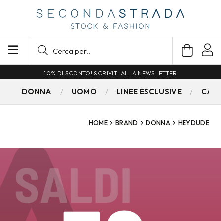
10% DI SCONTO!
ISCRIVITI ALLA NEWSLETTER
DONNA
UOMO
LINEE ESCLUSIVE
CAM
HOME
BRAND
DONNA
HEYDUDE