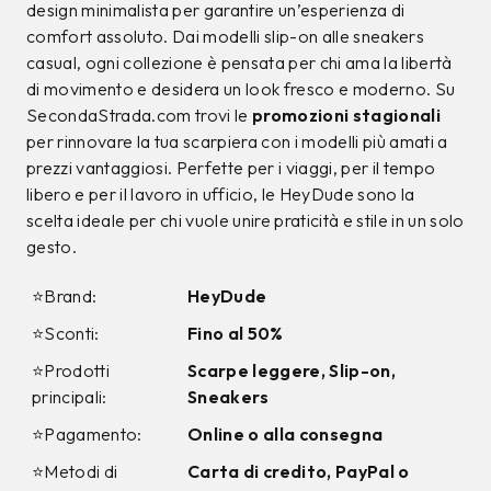
design minimalista per garantire un’esperienza di
comfort assoluto. Dai modelli slip-on alle sneakers
casual, ogni collezione è pensata per chi ama la libertà
di movimento e desidera un look fresco e moderno. Su
SecondaStrada.com trovi le
promozioni stagionali
per rinnovare la tua scarpiera con i modelli più amati a
prezzi vantaggiosi. Perfette per i viaggi, per il tempo
libero e per il lavoro in ufficio, le HeyDude sono la
scelta ideale per chi vuole unire praticità e stile in un solo
gesto.
⭐Brand:
HeyDude
⭐Sconti:
Fino al 50%
⭐Prodotti
Scarpe leggere, Slip-on,
principali:
Sneakers
⭐Pagamento:
Online o alla consegna
⭐Metodi di
Carta di credito, PayPal o