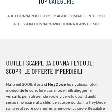
TOP
CATEGORIE
ABITI DONNA
POLO UOMO
MAGLIE DONNA
FELPE UOMO
ACCESSORI DONNA
PIUMINI DONNA
JEANS UOMO
OUTLET SCARPE DA DONNA HEYDUDE:
SCOPRI LE OFFERTE IMPERDIBILI
Nato nel 2008, il brand
HeyDude
ha rivoluzionato il
mondo delle calzature con modelli ultraleggeri e
versatili, pensati per chi vuole vivere la quotidianità
senza rinunciare allo stile. Le scarpe da donna HeyDude
sono realizzate con materiali innovativi, suole flessibili e