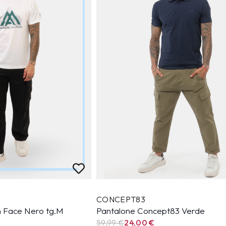
CONCEPT83
h Face Nero tg.M
Pantalone Concept83 Verde
59,99
€
24,00
€