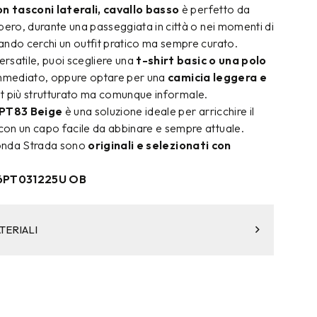
n tasconi laterali, cavallo basso
è perfetto da
bero, durante una passeggiata in città o nei momenti di
ando cerchi un outfit pratico ma sempre curato.
rsatile, puoi scegliere una
t-shirt basic o una polo
immediato, oppure optare per una
camicia leggera e
it più strutturato ma comunque informale.
PT83 Beige
è una soluzione ideale per arricchire il
on un capo facile da abbinare e sempre attuale.
econda Strada sono
originali e selezionati con
6PT031225U OB
TERIALI