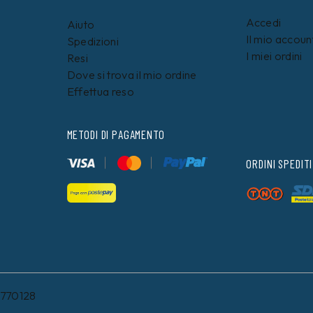
Accedi
Aiuto
Il mio accoun
Spedizioni
I miei ordini
Resi
Dove si trova il mio ordine
Effettua reso
METODI DI PAGAMENTO
ORDINI SPEDITI
8770128