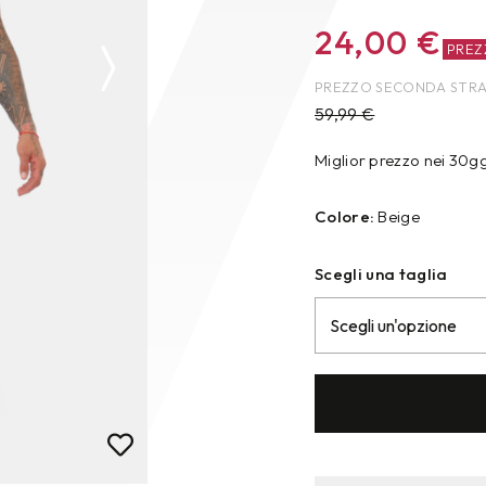
24,00
€
PRE
PREZZO SECONDA STR
59,99
€
Miglior prezzo nei 30g
Colore:
Beige
Scegli una taglia