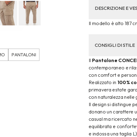
DESCRIZIONE E VES
Il modello è alto 187 c
CONSIGLI DI STILE
MO
PANTALONI
Il
Pantalone CONCE
contemporaneo e rilas
con comfort e persona
Realizzato in
100% c
primavera estate gara
con naturalezza nelle 
Il design si distingue p
donano un carattere u
casual ma ricercato nei
equilibrata e confortev
e indossa una taglia L)