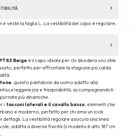
TIBILITÀ
m e veste la taglia L. La vestibilità del capo è regolare.
PT83 Beige
è il capo ideale per chi desidera uno stile
sato, perfetto per affrontare la stagione più calda
lità.
otone
, questo pantalone da uomo adatto alla
ntisce leggerezza e traspirabilità, accompagnandoti
giornate più dinamiche.
er i
tasconi laterali e il cavallo basso
, elementi che
rbano e moderno, perfetto per chi ama un look
 dettagli. La vestibilità regolare assicura una linea
ole, adatta a diverse fisicità (il modello è alto 187 cm
.