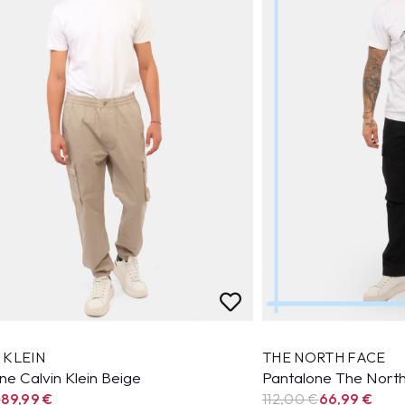
 KLEIN
THE NORTH FACE
ne Calvin Klein Beige
Pantalone The Nort
€
89,99
€
112,00 €
66,99
€