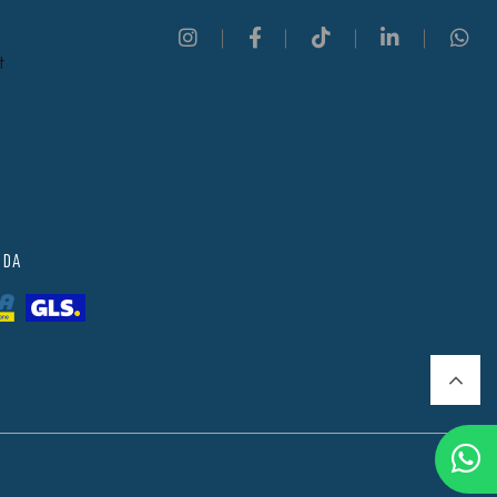
t
 DA