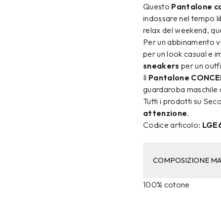
Questo
Pantalone co
indossare nel tempo li
relax del weekend, qu
Per un abbinamento ve
per un look casual e 
sneakers
per un outf
Il
Pantalone CONCE
guardaroba maschile c
Tutti i prodotti su S
attenzione
.
Codice articolo:
LGE
COMPOSIZIONE MA
100% cotone