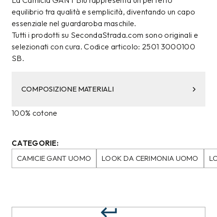
La Camicia GANT Blu rappresenta un perfetto
equilibrio tra qualità e semplicità, diventando un capo
essenziale nel guardaroba maschile.
Tutti i prodotti su SecondaStrada.com sono originali e
selezionati con cura. Codice articolo: 2501 3000100
SB.
COMPOSIZIONE MATERIALI
100% cotone
CATEGORIE:
CAMICIE GANT UOMO
LOOK DA CERIMONIA UOMO
L