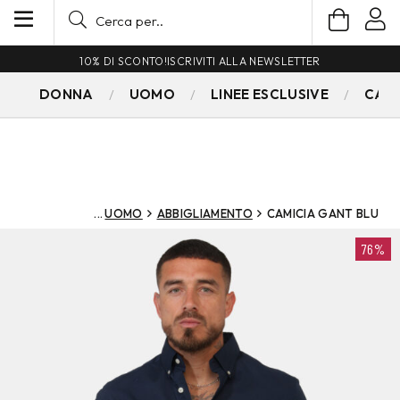
10% DI SCONTO!
ISCRIVITI ALLA NEWSLETTER
DONNA
UOMO
LINEE ESCLUSIVE
CAM
UOMO
ABBIGLIAMENTO
CAMICIA GANT BLU
76%