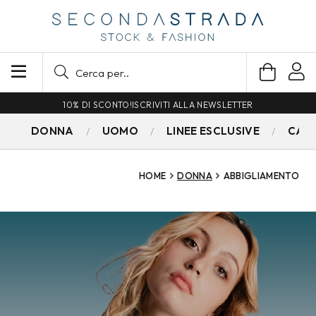
SPEDIZIONE GRATUITA PER ORDINI SUPERIORI A 79€
DONNA
UOMO
LINEE ESCLUSIVE
CAM
HOME
DONNA
ABBIGLIAMENTO