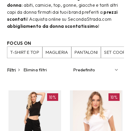
donna
: abiti, camicie, top, gonne, giacche e tanti altri
capi da donna firmati dai tuoi brand preferiti a
prezzi
scontati
! Acquista online su SecondaStrada.com
abbigliamento da donna scontatissimo
!
FOCUS ON
T-SHIRT E TOP
MAGLIERIA
PANTALONI
SET COORDI
Filtri
Elimina filtri
10%
10%