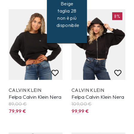
Beige
taglia 28
10%
8%
non è più
disponibile
CALVIN KLEIN
CALVIN KLEIN
Felpa Calvin Klein Nera
Felpa Calvin Klein Nera
89,00 €
109,00 €
79,99
€
99,99
€