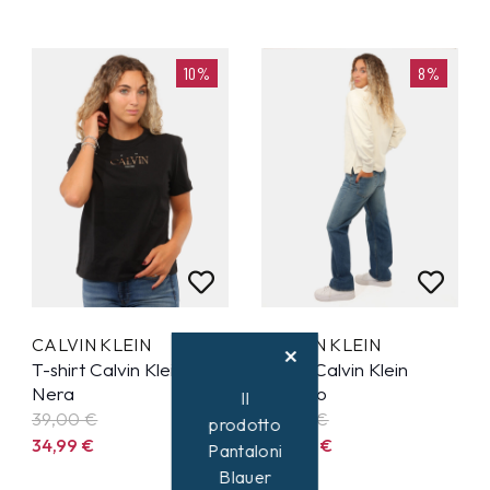
10%
8%
CALVIN KLEIN
CALVIN KLEIN
T-shirt Calvin Klein
Jeans Calvin Klein
Nera
Azzurro
Il
39,00 €
119,00 €
prodotto
34,99
€
109,99
€
Pantaloni
Blauer