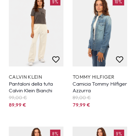
9%
10%
CALVIN KLEIN
TOMMY HILFIGER
Pantaloni della tuta
Camicia Tommy Hilfiger
Calvin Klein Bianchi
Azzurra
99,00 €
89,00 €
89,99
€
79,99
€
8%
9%