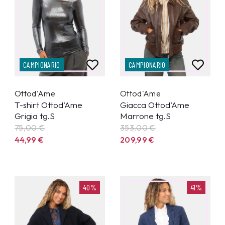
CAMPIONARIO
CAMPIONARIO
Ottod'Ame
Ottod'Ame
T-shirt Ottod’Ame
Giacca Ottod’Ame
Grigia tg.S
Marrone tg.S
75,00 €
353,00 €
44,99
€
209,99
€
40%
41%