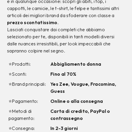
9%
12%
CALVIN KLEIN
CALVIN KLEIN
Jeans Calvin Klein
T-shirt Calvin Klein
Azzurro
Bianca
99,00 €
34,00 €
89,99
€
29,99
€