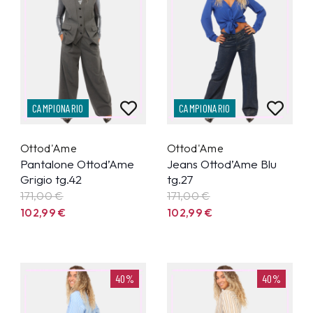
CAMPIONARIO
CAMPIONARIO
Ottod'Ame
Ottod'Ame
Pantalone Ottod’Ame
Jeans Ottod’Ame Blu
Grigio tg.42
tg.27
171,00 €
171,00 €
102,99
€
102,99
€
40%
40%