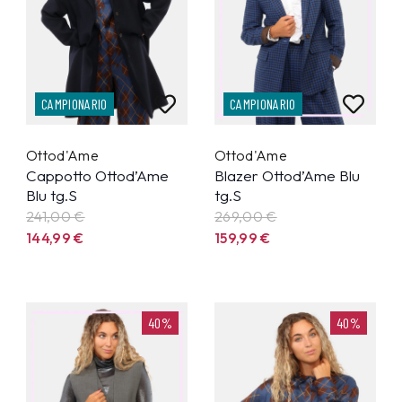
CAMPIONARIO
CAMPIONARIO
Ottod'Ame
Ottod'Ame
Cappotto Ottod’Ame
Blazer Ottod’Ame Blu
Blu tg.S
tg.S
241,00 €
269,00 €
144,99
€
159,99
€
40%
40%