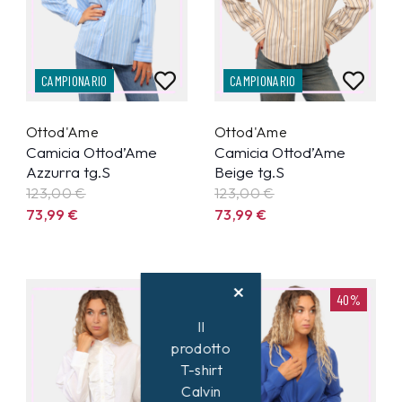
CAMPIONARIO
CAMPIONARIO
Ottod'Ame
Ottod'Ame
Camicia Ottod’Ame
Camicia Ottod’Ame
Azzurra tg.S
Beige tg.S
123,00 €
123,00 €
73,99
€
73,99
€
40%
40%
Il
prodotto
T-shirt
Calvin