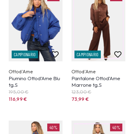
CAMPIONARIO
CAMPIONARIO
Ottod'Ame
Ottod'Ame
Piumino Ottod’Ame Blu
Pantalone Ottod’Ame
tg.S
Marrone tg.S
195,00 €
123,00 €
116,99
€
73,99
€
40%
40%