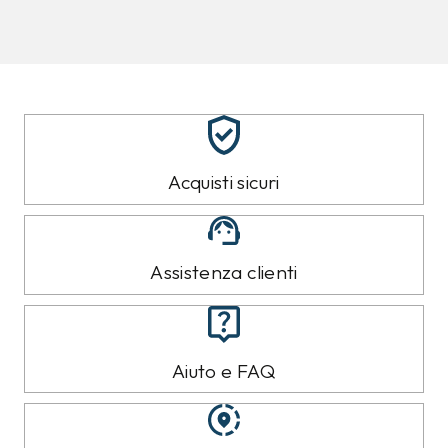
8%
10%
CALVIN KLEIN
CALVIN KLEIN
Jeans Calvin Klein
Felpa Calvin Klein Nera
Azzurro
89,00 €
119,00 €
79,99
€
109,99
€