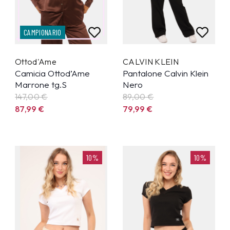
CAMPIONARIO
Ottod'Ame
CALVIN KLEIN
Camicia Ottod’Ame
Pantalone Calvin Klein
Marrone tg.S
Nero
147,00 €
89,00 €
87,99
€
79,99
€
10%
10%