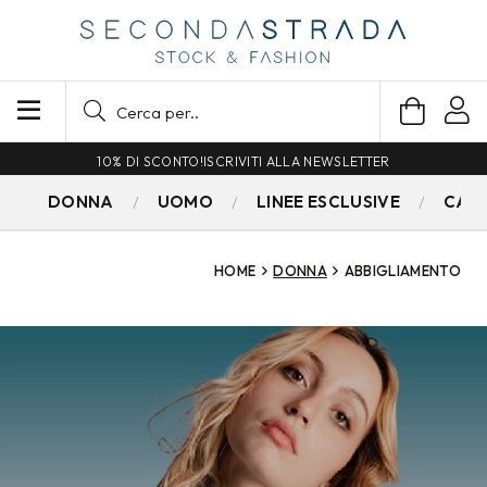
SPEDIZIONE GRATUITA PER ORDINI SUPERIORI A 79€
DONNA
UOMO
LINEE ESCLUSIVE
CAM
HOME
DONNA
ABBIGLIAMENTO