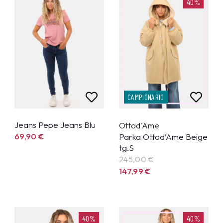
40%
CAMPIONARIO
Jeans Pepe Jeans Blu
Ottod'Ame
69,90
€
Parka Ottod’Ame Beige
tg.S
245,00 €
147,99
€
40%
40%