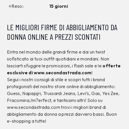
12%
10%
CALVIN KLEIN
CALVIN KLEIN
T-shirt Calvin Klein
T-shirt Calvin Klein
Nera
Nera
34,00 €
39,00 €
29,99
€
34,99
€