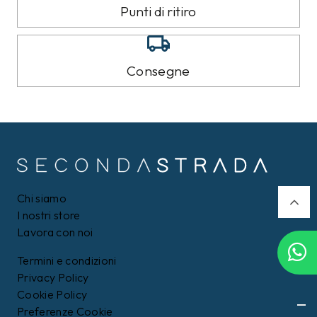
8%
9%
CALVIN KLEIN
TOMMY HILFIGER
Felpa Calvin Klein Nera
Piumino Tommy Hilfiger
Nero
109,00 €
159,00 €
99,99
€
Filtri
144,99
€