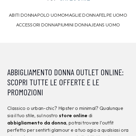
10%
7%
CALVIN KLEIN
CALVIN KLEIN
T-shirt Calvin Klein
Maglia Calvin Klein
Nera
Marrone
39,00 €
129,00 €
34,99
€
119,99
€