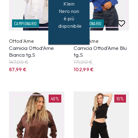
Klein
Nero non
è più
CAMPIONARIO
CAMPIONARIO
disponibile
Ottod'Ame
Ottod'Ame
Camicia Ottod’Ame
Camicia Ottod’Ame Blu
Bianca tg.S
tg.S
147,00 €
171,00 €
87,99
€
102,99
€
40%
10%