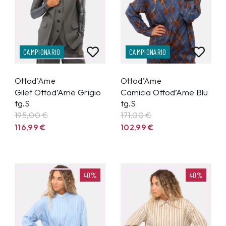
CAMPIONARIO
CAMPIONARIO
Ottod'Ame
Ottod'Ame
Gilet Ottod’Ame Grigio
Camicia Ottod’Ame Blu
tg.S
tg.S
195,00 €
171,00 €
116,99
€
102,99
€
40%
40%