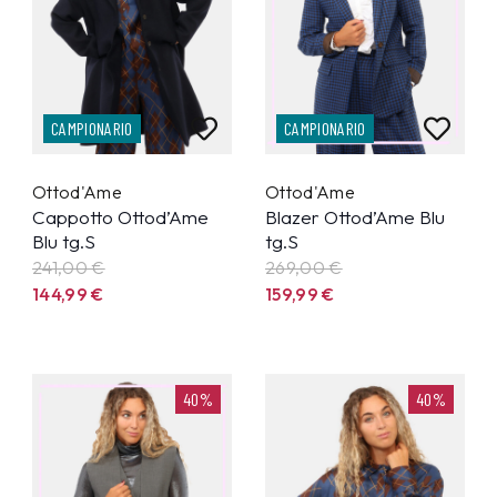
CAMPIONARIO
CAMPIONARIO
Ottod'Ame
Ottod'Ame
Cappotto Ottod’Ame
Blazer Ottod’Ame Blu
Blu tg.S
tg.S
241,00 €
269,00 €
144,99
€
159,99
€
40%
40%