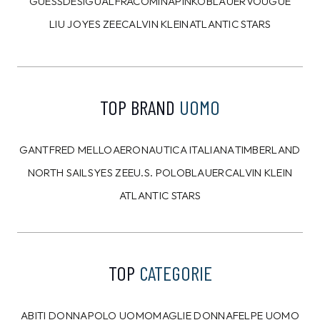
GUESS
DESIGUAL
FRACOMINA
PINKO
BLAUER
VOUGUE
LIU JO
YES ZEE
CALVIN KLEIN
ATLANTIC STARS
TOP BRAND
UOMO
GANT
FRED MELLO
AERONAUTICA ITALIANA
TIMBERLAND
NORTH SAILS
YES ZEE
U.S. POLO
BLAUER
CALVIN KLEIN
ATLANTIC STARS
TOP
CATEGORIE
ABITI DONNA
POLO UOMO
MAGLIE DONNA
FELPE UOMO