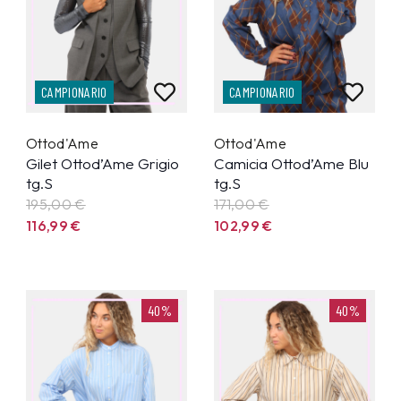
CAMPIONARIO
CAMPIONARIO
Ottod'Ame
Ottod'Ame
Gilet Ottod’Ame Grigio
Camicia Ottod’Ame Blu
tg.S
tg.S
195,00 €
171,00 €
116,99
€
102,99
€
40%
40%