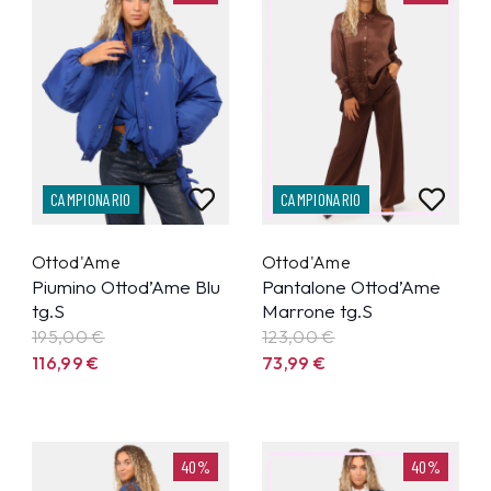
CAMPIONARIO
CAMPIONARIO
Ottod'Ame
Ottod'Ame
Piumino Ottod’Ame Blu
Pantalone Ottod’Ame
tg.S
Marrone tg.S
195,00 €
123,00 €
116,99
€
73,99
€
40%
40%