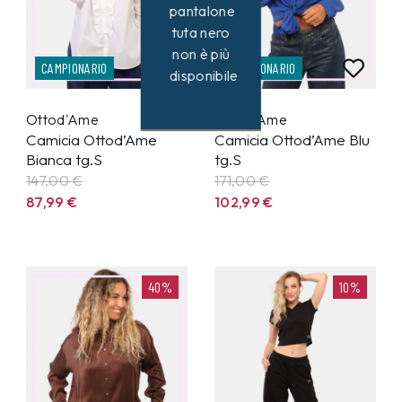
pantalone
tuta nero
non è più
CAMPIONARIO
CAMPIONARIO
disponibile
Ottod'Ame
Ottod'Ame
Camicia Ottod’Ame
Camicia Ottod’Ame Blu
Bianca tg.S
tg.S
147,00 €
171,00 €
87,99
€
102,99
€
40%
10%