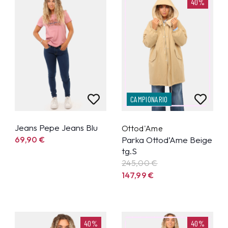
40%
CAMPIONARIO
Jeans Pepe Jeans Blu
Ottod'Ame
69,90
€
Parka Ottod’Ame Beige
tg.S
245,00 €
147,99
€
40%
40%