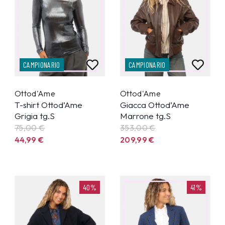
CAMPIONARIO
CAMPIONARIO
Ottod'Ame
Ottod'Ame
T-shirt Ottod’Ame
Giacca Ottod’Ame
Grigia tg.S
Marrone tg.S
75,00 €
353,00 €
44,99
€
209,99
€
40%
41%