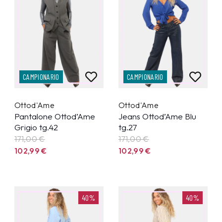
CAMPIONARIO
CAMPIONARIO
Ottod'Ame
Ottod'Ame
Pantalone Ottod’Ame
Jeans Ottod’Ame Blu
Grigio tg.42
tg.27
171,00 €
171,00 €
102,99
€
102,99
€
40%
40%