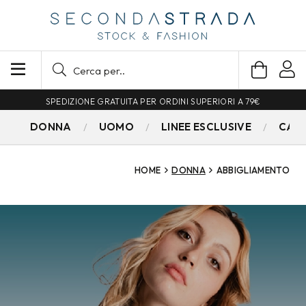
SPEDIZIONE GRATUITA PER ORDINI SUPERIORI A 79€
DONNA
UOMO
LINEE ESCLUSIVE
CAM
HOME
DONNA
ABBIGLIAMENTO