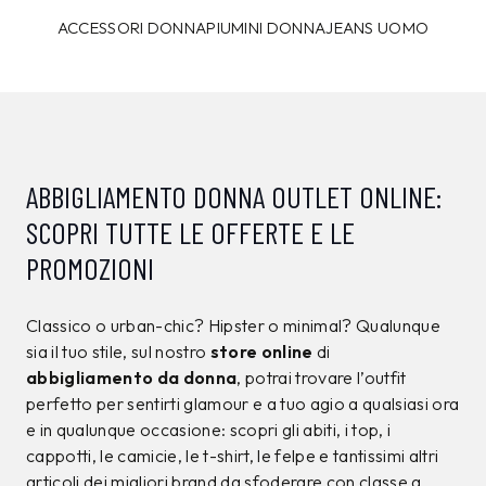
ACCESSORI DONNA
PIUMINI DONNA
JEANS UOMO
ABBIGLIAMENTO DONNA OUTLET ONLINE:
SCOPRI TUTTE LE OFFERTE E LE
PROMOZIONI
Classico o urban-chic? Hipster o minimal? Qualunque
sia il tuo stile, sul nostro
store online
di
abbigliamento da donna
, potrai trovare l’outfit
perfetto per sentirti glamour e a tuo agio a qualsiasi ora
e in qualunque occasione: scopri gli abiti, i top, i
cappotti, le camicie, le t-shirt, le felpe e tantissimi altri
articoli dei migliori brand da sfoderare con classe a