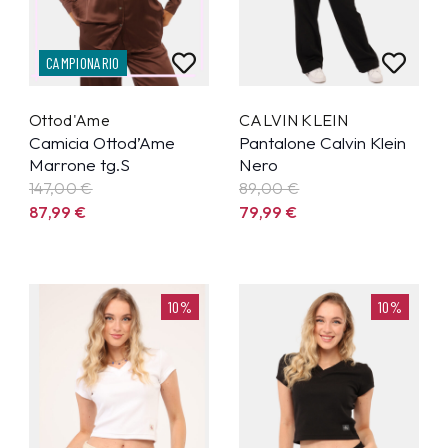
CAMPIONARIO
Ottod'Ame
CALVIN KLEIN
Camicia Ottod’Ame
Pantalone Calvin Klein
Marrone tg.S
Nero
147,00 €
89,00 €
87,99
€
79,99
€
10%
10%