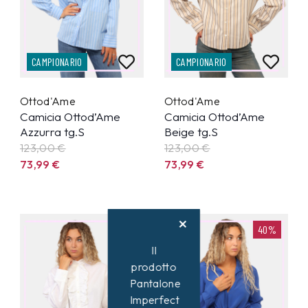
CAMPIONARIO
CAMPIONARIO
Ottod'Ame
Ottod'Ame
Camicia Ottod’Ame
Camicia Ottod’Ame
Azzurra tg.S
Beige tg.S
123,00 €
123,00 €
73,99
€
73,99
€
40%
40%
Il
prodotto
Pantalone
Imperfect