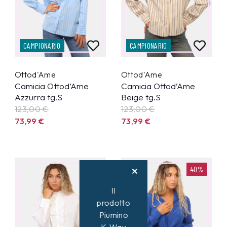
CAMPIONARIO
CAMPIONARIO
Ottod'Ame
Ottod'Ame
Camicia Ottod’Ame
Camicia Ottod’Ame
Azzurra tg.S
Beige tg.S
123,00 €
123,00 €
73,99
€
73,99
€
40%
40%
Il
prodotto
Piumino