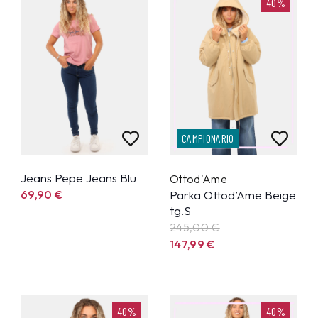
40%
CAMPIONARIO
Jeans Pepe Jeans Blu
Ottod'Ame
69,90
€
Parka Ottod’Ame Beige
tg.S
245,00 €
147,99
€
40%
40%