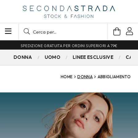
SPEDIZIONE GRATUITA PER ORDINI SUPERIORI A 79€
DONNA
UOMO
LINEE ESCLUSIVE
CAM
HOME
DONNA
ABBIGLIAMENTO