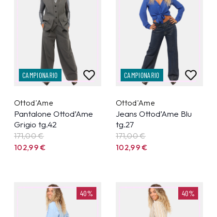
CAMPIONARIO
CAMPIONARIO
Ottod'Ame
Ottod'Ame
Pantalone Ottod’Ame
Jeans Ottod’Ame Blu
Grigio tg.42
tg.27
171,00 €
171,00 €
102,99
€
102,99
€
40%
40%