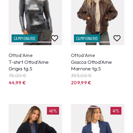
CAMPIONARIO
CAMPIONARIO
Ottod'Ame
Ottod'Ame
T-shirt Ottod’Ame
Giacca Ottod’Ame
Grigia tg.S
Marrone tg.S
75,00 €
353,00 €
44,99
€
209,99
€
40%
41%