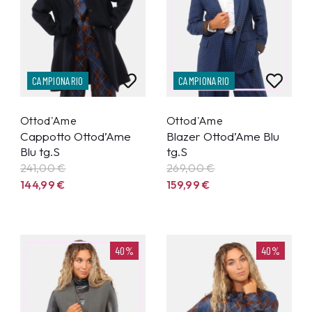
CAMPIONARIO
CAMPIONARIO
Ottod'Ame
Ottod'Ame
Cappotto Ottod’Ame
Blazer Ottod’Ame Blu
Blu tg.S
tg.S
241,00 €
269,00 €
144,99
€
159,99
€
40%
40%