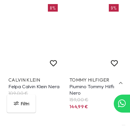
8%
9%
CALVIN KLEIN
TOMMY HILFIGER
Felpa Calvin Klein Nera
Piumino Tommy Hilfiger
Nero
109,00 €
159,00 €
99,99
€
Filtri
144,99
€