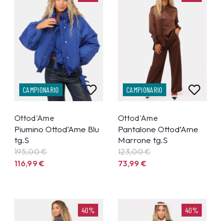
CAMPIONARIO
CAMPIONARIO
Ottod'Ame
Ottod'Ame
Piumino Ottod’Ame Blu
Pantalone Ottod’Ame
tg.S
Marrone tg.S
195,00 €
123,00 €
116,99
€
73,99
€
40%
40%