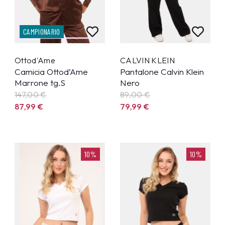
CAMPIONARIO
Ottod'Ame
CALVIN KLEIN
Camicia Ottod’Ame
Pantalone Calvin Klein
Marrone tg.S
Nero
147,00 €
89,00 €
87,99
€
79,99
€
10%
10%