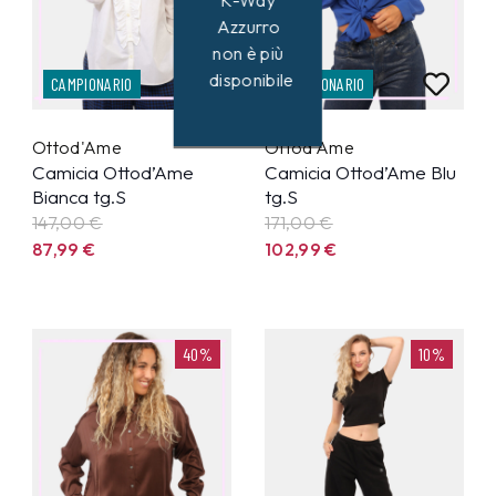
K-Way
Azzurro
non è più
disponibile
CAMPIONARIO
CAMPIONARIO
Ottod'Ame
Ottod'Ame
Camicia Ottod’Ame
Camicia Ottod’Ame Blu
Bianca tg.S
tg.S
147,00 €
171,00 €
87,99
€
102,99
€
40%
10%