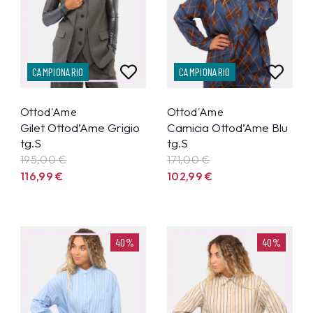
CAMPIONARIO
CAMPIONARIO
Ottod'Ame
Ottod'Ame
Gilet Ottod’Ame Grigio
Camicia Ottod’Ame Blu
tg.S
tg.S
195,00 €
171,00 €
116,99
€
102,99
€
40%
40%