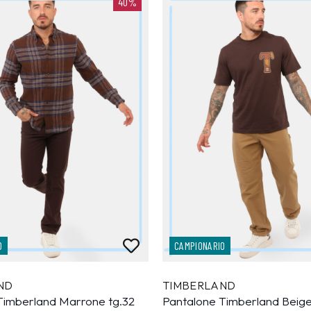
40%
O
CAMPIONARIO
ND
TIMBERLAND
Timberland Marrone tg.32
Pantalone Timberland Beige