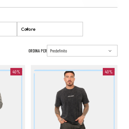
Colore
ORDINA PER
40%
40%