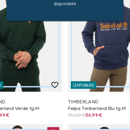
disponibile
O
CAMPIONARIO
ND
TIMBERLAND
erland Verde tg.M
Felpa Timberland Blu tg.M
,99
€
95,00 €
56,99
€