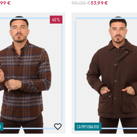
,99
€
90,00 €
53,99
€
40%
O
CAMPIONARIO