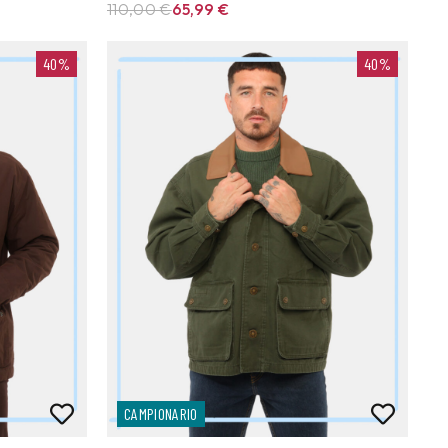
110,00 €
65,99
€
40%
40%
CAMPIONARIO