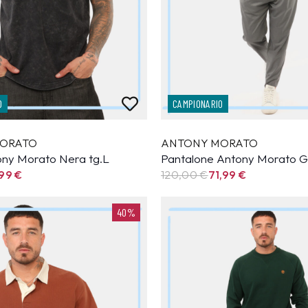
O
CAMPIONARIO
ORATO
ANTONY MORATO
tony Morato Nera tg.L
Pantalone Antony Morato Gr
,99
€
120,00 €
71,99
€
40%