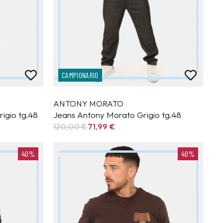
CAMPIONARIO
ANTONY MORATO
igio tg.48
Jeans Antony Morato Grigio tg.48
120,00 €
71,99
€
40%
40%