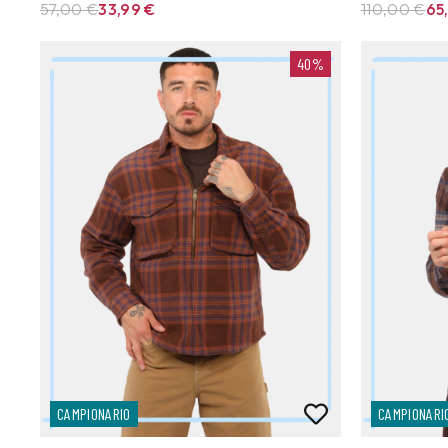
57,00 €
33,99
€
110,00 €
65
40%
CAMPIONARIO
CAMPIONARI