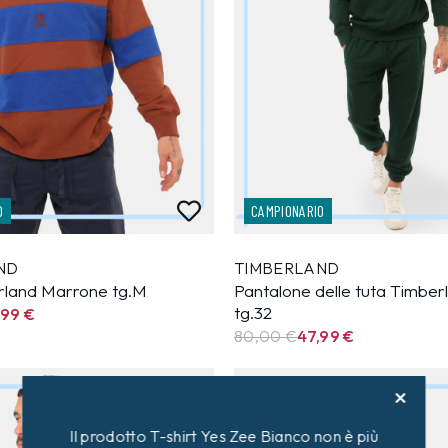
O
CAMPIONARIO
ND
TIMBERLAND
rland Marrone tg.M
Pantalone delle tuta Timber
tg.32
,99
€
80,00 €
47,99
€
40%
Il prodotto T-shirt Yes Zee Bianco non è più