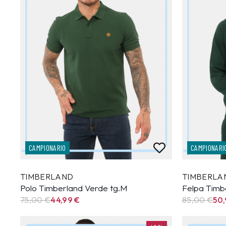
CAMPIONARIO
CAMPIONARI
TIMBERLAND
TIMBERLA
Polo Timberland Verde tg.M
Felpa Timb
75,00 €
44,99
€
85,00 €
50