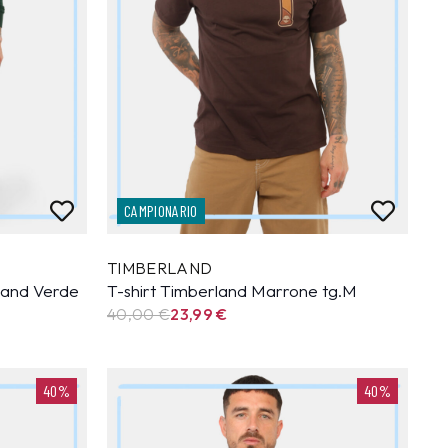
CAMPIONARIO
TIMBERLAND
land Verde
T-shirt Timberland Marrone tg.M
40,00 €
23,99
€
40%
40%