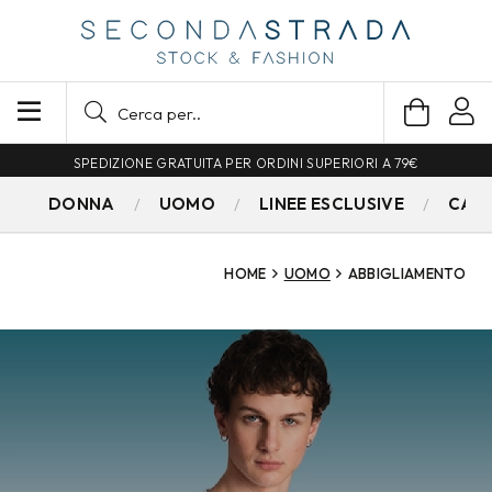
SPEDIZIONE GRATUITA PER ORDINI SUPERIORI A 79€
DONNA
UOMO
LINEE ESCLUSIVE
CAM
HOME
UOMO
ABBIGLIAMENTO