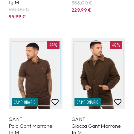
tg.M
388,00 €
160,00 €
229,99
€
95,99
€
44%
40%
CAMPIONARIO
CAMPIONARIO
GANT
GANT
Polo Gant Marrone
Giacca Gant Marrone
tg.M
tg.M