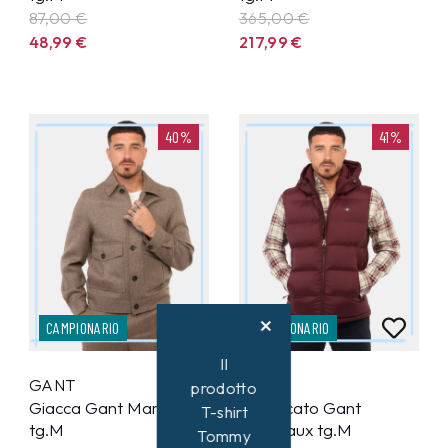
87,00 €
365,00 €
48,99
€
217,99
€
40%
41%
CAMPIONARIO
CAMPIONARIO
Il
GANT
GANT
prodotto
Giacca Gant Marrone
Smanicato Gant
T-shirt
tg.M
Bordeaux tg.M
Tommy