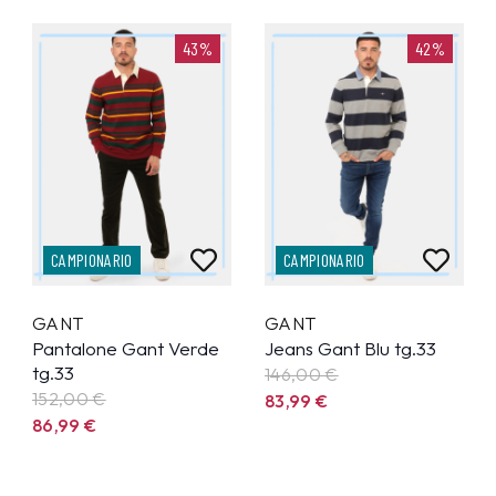
43%
42%
CAMPIONARIO
CAMPIONARIO
GANT
GANT
Pantalone Gant Verde
Jeans Gant Blu tg.33
tg.33
146,00 €
152,00 €
83,99
€
86,99
€