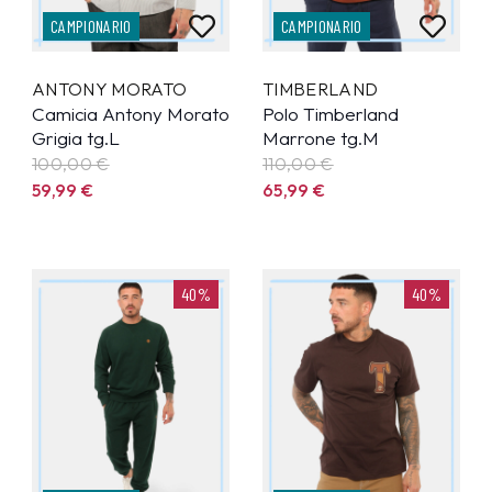
CAMPIONARIO
CAMPIONARIO
ANTONY MORATO
TIMBERLAND
Camicia Antony Morato
Polo Timberland
Grigia tg.L
Marrone tg.M
100,00 €
110,00 €
59,99
€
65,99
€
40%
40%