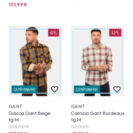
133,99
€
41%
43%
CAMPIONARIO
CAMPIONARIO
GANT
GANT
Giacca Gant Beige
Camicia Gant Bordeaux
tg.M
tg.M
228,00 €
112,00 €