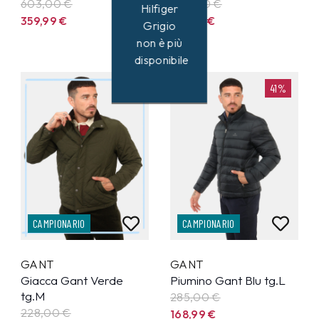
603,00 €
250,00 €
Hilfiger
359,99
€
147,99
€
Grigio
non è più
disponibile
41%
41%
CAMPIONARIO
CAMPIONARIO
GANT
GANT
Giacca Gant Verde
Piumino Gant Blu tg.L
tg.M
285,00 €
228,00 €
168,99
€