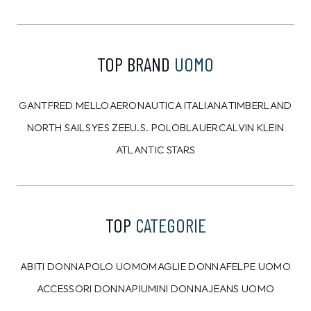
TOP BRAND
UOMO
GANT
FRED MELLO
AERONAUTICA ITALIANA
TIMBERLAND
NORTH SAILS
YES ZEE
U.S. POLO
BLAUER
CALVIN KLEIN
ATLANTIC STARS
TOP
CATEGORIE
ABITI DONNA
POLO UOMO
MAGLIE DONNA
FELPE UOMO
ACCESSORI DONNA
PIUMINI DONNA
JEANS UOMO