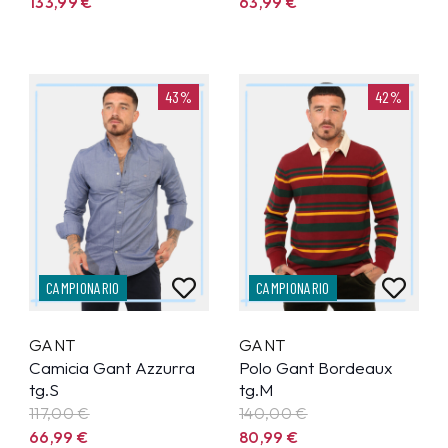
133,99
€
63,99
€
43%
42%
CAMPIONARIO
CAMPIONARIO
GANT
GANT
Camicia Gant Azzurra
Polo Gant Bordeaux
tg.S
tg.M
117,00 €
140,00 €
66,99
€
80,99
€