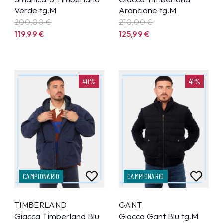
Verde tg.M
Arancione tg.M
200,00 €
210,00 €
119,99
€
125,99
€
40%
41%
CAMPIONARIO
CAMPIONARIO
TIMBERLAND
GANT
Giacca Timberland Blu
Giacca Gant Blu tg.M