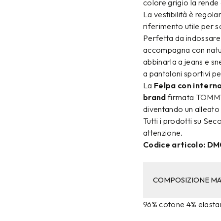
colore grigio la rende
La vestibilità è regolar
riferimento utile per s
Perfetta da indossare 
accompagna con natura
abbinarla a jeans e s
a pantaloni sportivi p
La
Felpa con intern
brand
firmata TOMMY 
diventando un alleato 
Tutti i prodotti su Se
attenzione.
Codice articolo: 
COMPOSIZIONE MA
96% cotone 4% elasta