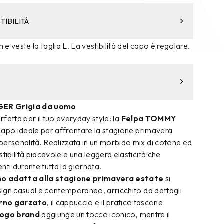
TIBILITÀ
m e veste la taglia L. La vestibilità del capo è regolare.
GER Grigia da uomo
fetta per il tuo everyday style: la
Felpa TOMMY
 capo ideale per affrontare la stagione primavera
personalità. Realizzata in un morbido mix di cotone ed
tibilità piacevole e una leggera elasticità che
i durante tutta la giornata.
o adatta alla stagione primavera estate
si
esign casual e contemporaneo, arricchito da dettagli
erno garzato
, il cappuccio e il pratico tascone
logo brand
aggiunge un tocco iconico, mentre il