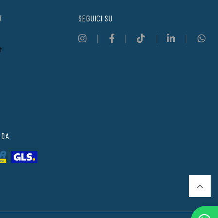
T
SEGUICI SU
t
 DA