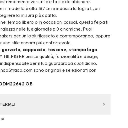
 estremamente versatile e facile da abbinare.
e: il modello è alto 187 cm e indossa la taglia L, un
cegliere la misura più adatta.
nel tempo libero o in occasioni casual, questa felpa ti
lezza nelle tue giornate più dinamiche. Puoi
neakers per un look rilassato e contemporaneo, oppure
er uno stile ancora più confortevole.
o garzato, cappuccio, tascone, stampa logo
HILFIGER unisce qualità, funzionalità e design,
indispensabile per il tuo guardaroba quotidiano.
condaStrada.com sono originali e selezionati con
DM0DM22642 OB
TERIALI
ne