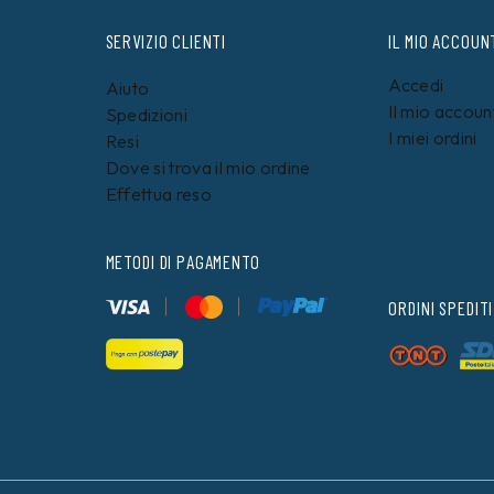
SERVIZIO CLIENTI
IL MIO ACCOUN
Accedi
Aiuto
Il mio accoun
Spedizioni
I miei ordini
Resi
Dove si trova il mio ordine
Effettua reso
METODI DI PAGAMENTO
ORDINI SPEDITI