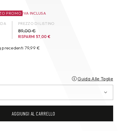
ZO PROMO
IVA INCLUSA
ADA
PREZZO DI LISTINO
89,00 €
RISPARMI
57,00
€
g precedenti
79,99
€
Guida Alle Taglie
AGGIUNGI AL CARRELLO