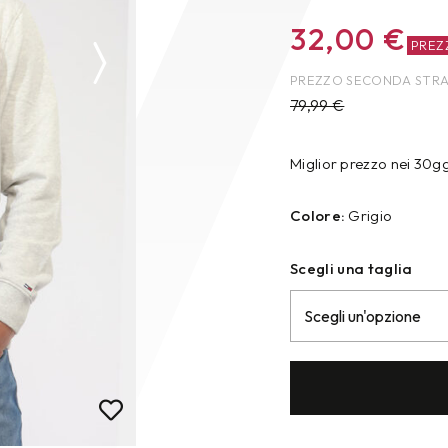
32,00
€
PREZ
PREZZO SECONDA STR
79,99
€
Miglior prezzo nei 30g
Colore:
Grigio
Scegli una taglia