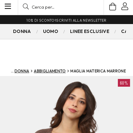
10% DI SCONTO!
ISCRIVITI ALLA NEWSLETTER
DONNA
UOMO
LINEE ESCLUSIVE
CAM
DONNA
ABBIGLIAMENTO
MAGLIA MATERICA MARRONE
60%