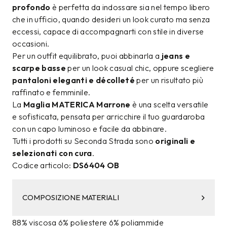
profondo
è perfetta da indossare sia nel tempo libero
che in ufficio, quando desideri un look curato ma senza
eccessi, capace di accompagnarti con stile in diverse
occasioni.
Per un outfit equilibrato, puoi abbinarla a
jeans e
scarpe basse
per un look casual chic, oppure scegliere
pantaloni eleganti e décolleté
per un risultato più
raffinato e femminile.
La
Maglia MATERICA Marrone
è una scelta versatile
e sofisticata, pensata per arricchire il tuo guardaroba
con un capo luminoso e facile da abbinare.
Tutti i prodotti su Seconda Strada sono
originali e
selezionati con cura
.
Codice articolo:
DS6404 OB
COMPOSIZIONE MATERIALI
88% viscosa 6% poliestere 6% poliammide