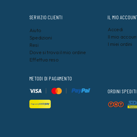
SERVIZIO CLIENTI
IL MIO ACCOUN
Accedi
Aiuto
Il mio accoun
Spedizioni
I miei ordini
Resi
Dove si trova il mio ordine
Effettua reso
METODI DI PAGAMENTO
ORDINI SPEDITI