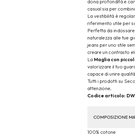
dona profondità e cara
casual sia per combina
La vestibilità è regola
riferimento utile per s
Perfetta da indossare 
naturalezza alle tue gi
jeans per uno stile se
creare un contrasto 
La
Maglia con picco
valorizzare il tuo gu
capace di unire quali
Tutti i prodotti su Se
attenzione.
Codice articolo: 
COMPOSIZIONE MA
100% cotone