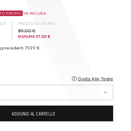
ZO PROMO
IVA INCLUSA
ADA
PREZZO DI LISTINO
89,00 €
RISPARMI
57,00
€
g precedenti
79,99
€
Guida Alle Taglie
AGGIUNGI AL CARRELLO