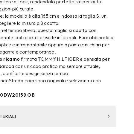
ttere al look, rendendolo perfetto sia per outfit
zioni più curate.
re: la modella è alta 165 cm e indossa la taglia S, un
cegliere la misura più adatta.
nel tempo libero, questa maglia si adatta con
ornate, dal relax alle uscite informali. Puoi abbinarla a
mplice e intramontabile oppure a pantaloni chiari per
elegante e contemporaneo.
lo ricamo
firmata TOMMY HILFIGER è pensata per
ardaroba con un capo pratico ma sempre attuale,
tà, comfort e design senza tempo.
condaStrada.com sono originali e selezionati con
DW0DW20159 OB
TERIALI