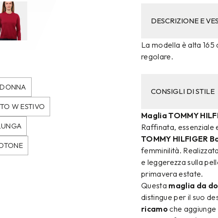
DESCRIZIONE E VES
La modella è alta 165 c
regolare.
O DONNA
CONSIGLI DI STILE
TO W ESTIVO
Maglia TOMMY HILF
 LUNGA
Raffinata, essenziale e
TOMMY HILFIGER B
COTONE
femminilità. Realizza
e leggerezza sulla pel
primavera estate.
Questa
maglia da do
distingue per il suo de
ricamo
che aggiunge u