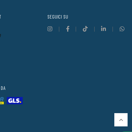
T
SEGUICI SU
t
 DA