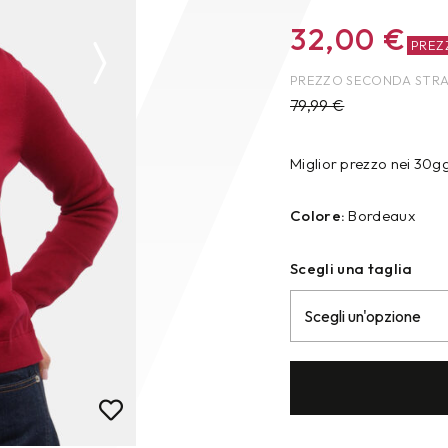
32,00
€
PREZ
PREZZO SECONDA STR
79,99
€
Miglior prezzo nei 30g
Colore:
Bordeaux
Scegli una taglia