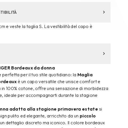
TIBILITÀ
m e veste la taglia S. La vestibilità del capo è
IGER Bordeaux da donna
 perfetta per il tuo stile quotidiano: la
Maglia
ordeaux
è un capo versatile che unisce comfort e
ta in 100% cotone, offre una sensazione di morbidezza
le, ideale per accompagnarti durante la stagione
nna adatta alla stagione primavera estate
si
sign pulito ed elegante, arricchito da un
piccolo
n dettaglio discreto ma iconico. Il colore bordeaux