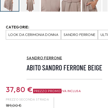
CATEGORIE:
LOOK DA CERIMONIA DONNA
SANDRO FERRONE
ULT
SANDRO FERRONE
ABITO SANDRO FERRONE BEIGE
37,80
€
PREZZO PROMO
IVA INCLUSA
PREZZO SECONDA STRADA
189,00
€