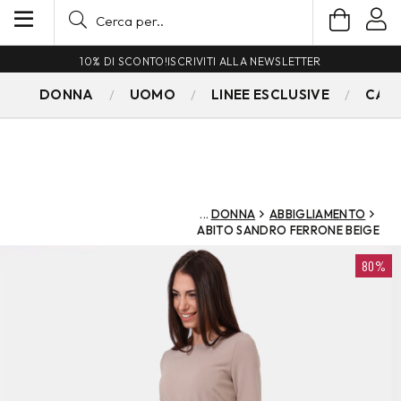
10% DI SCONTO!
ISCRIVITI ALLA NEWSLETTER
DONNA
UOMO
LINEE ESCLUSIVE
CAM
DONNA
ABBIGLIAMENTO
ABITO SANDRO FERRONE BEIGE
80%