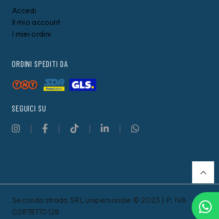
Accedi
Il mio account
I miei ordini
ORDINI SPEDITI DA
SEGUICI SU
Seconda strada SRL unipersonale © 2023 | P. IVA
02878770128