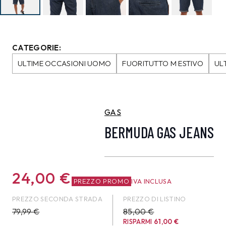
CATEGORIE:
ULTIME OCCASIONI UOMO
FUORITUTTO M ESTIVO
UL
GAS
BERMUDA GAS JEANS
24,00
€
PREZZO PROMO
IVA INCLUSA
PREZZO SECONDA STRADA
PREZZO DI LISTINO
79,99
€
85,00 €
RISPARMI
61,00
€