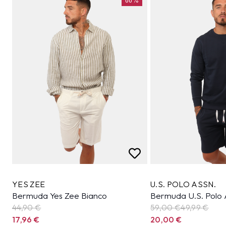
YES ZEE
U.S. POLO ASSN.
Bermuda Yes Zee Bianco
Bermuda U.S. Polo A
44,90
€
59,00 €
49,99
€
17,96
€
20,00
€