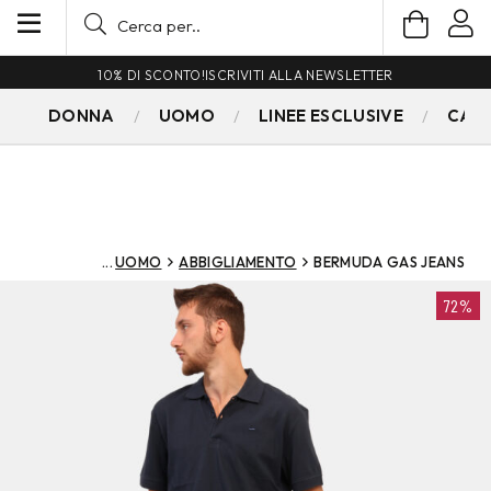
10% DI SCONTO!
ISCRIVITI ALLA NEWSLETTER
DONNA
UOMO
LINEE ESCLUSIVE
CAM
UOMO
ABBIGLIAMENTO
BERMUDA GAS JEANS
72%