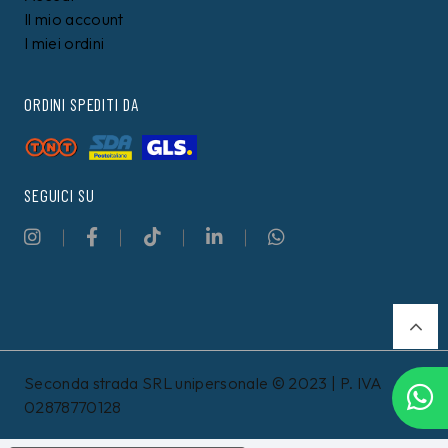
Il mio account
I miei ordini
ORDINI SPEDITI DA
SEGUICI SU
Seconda strada SRL unipersonale © 2023 | P. IVA
02878770128