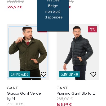
Yes Zee
603,00 €
250,00 €
Beige
359,99
€
147,99
€
non è più
disponibile
41%
41%
CAMPIONARIO
CAMPIONARIO
GANT
GANT
Giacca Gant Verde
Piumino Gant Blu tg.L
tg.M
285,00 €
228,00 €
168,99
€