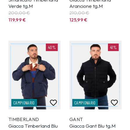
Verde tg.M
Arancione tg.M
200,00 €
210,00 €
119,99
€
125,99
€
40%
41%
CAMPIONARIO
CAMPIONARIO
TIMBERLAND
GANT
Giacca Timberland Blu
Giacca Gant Blu tg.M