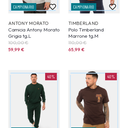
CAMPIONARIO
CAMPIONARIO
ANTONY MORATO
TIMBERLAND
Camicia Antony Morato
Polo Timberland
Grigia tg.L
Marrone tg.M
100,00 €
110,00 €
59,99
€
65,99
€
40%
40%