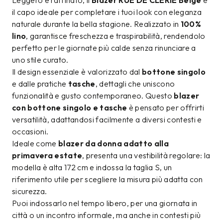
Leggero e raffinato, il
Blazer RUE DE CLERIE Beige
è
il capo ideale per completare i tuoi look con eleganza
naturale durante la bella stagione. Realizzato in
100%
lino
, garantisce freschezza e traspirabilità, rendendolo
perfetto per le giornate più calde senza rinunciare a
uno stile curato.
Il design essenziale è valorizzato dal
bottone singolo
e dalle pratiche
tasche
, dettagli che uniscono
funzionalità e gusto contemporaneo. Questo
blazer
con bottone singolo e tasche
è pensato per offrirti
versatilità, adattandosi facilmente a diversi contesti e
occasioni.
Ideale come
blazer da donna adatto alla
primavera estate
, presenta una vestibilità regolare: la
modella è alta 172 cm e indossa la taglia S, un
riferimento utile per scegliere la misura più adatta con
sicurezza.
Puoi indossarlo nel tempo libero, per una giornata in
città o un incontro informale, ma anche in contesti più