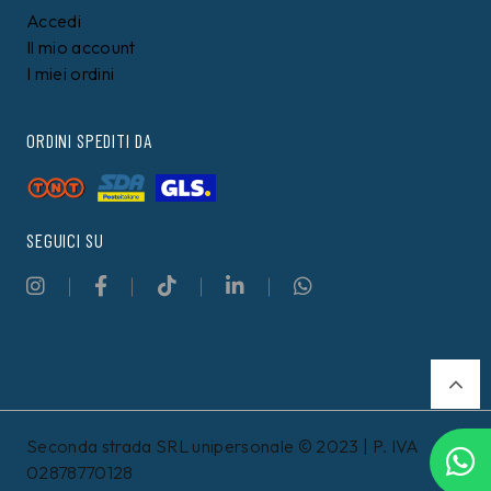
Accedi
Il mio account
I miei ordini
ORDINI SPEDITI DA
SEGUICI SU
Seconda strada SRL unipersonale © 2023 | P. IVA
02878770128