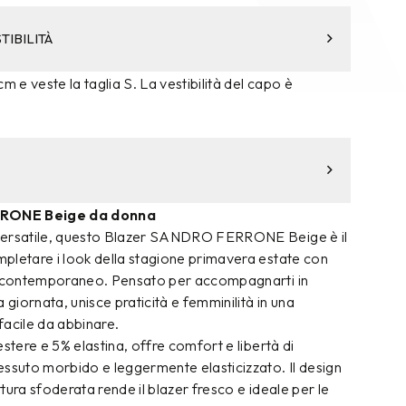
TIBILITÀ
m e veste la taglia S. La vestibilità del capo è
RONE Beige da donna
versatile, questo Blazer SANDRO FERRONE Beige è il
pletare i look della stagione primavera estate con
ma contemporaneo. Pensato per accompagnarti in
 giornata, unisce praticità e femminilità in una
facile da abbinare.
estere e 5% elastina, offre comfort e libertà di
essuto morbido e leggermente elasticizzato. Il design
tura sfoderata rende il blazer fresco e ideale per le