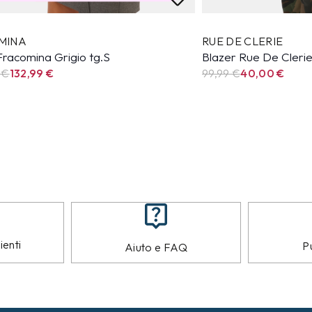
MINA
RUE DE CLERIE
Fracomina Grigio tg.S
Blazer Rue De Cleri
 €
132,99
€
99,99
€
40,00
€
ienti
Pu
Aiuto e FAQ