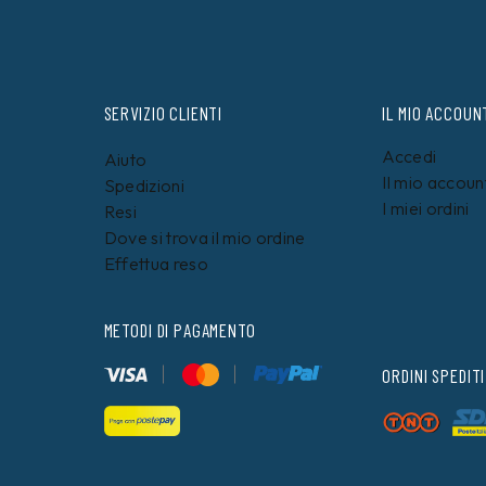
SERVIZIO CLIENTI
IL MIO ACCOUN
Accedi
Aiuto
Il mio accoun
Spedizioni
I miei ordini
Resi
Dove si trova il mio ordine
Effettua reso
METODI DI PAGAMENTO
ORDINI SPEDITI