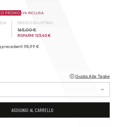
ZO PROMO
IVA INCLUSA
ADA
PREZZO DI LISTINO
165,00 €
RISPARMI
125,40
€
g precedenti
98,99
€
Guida Alle Taglie
AGGIUNGI AL CARRELLO