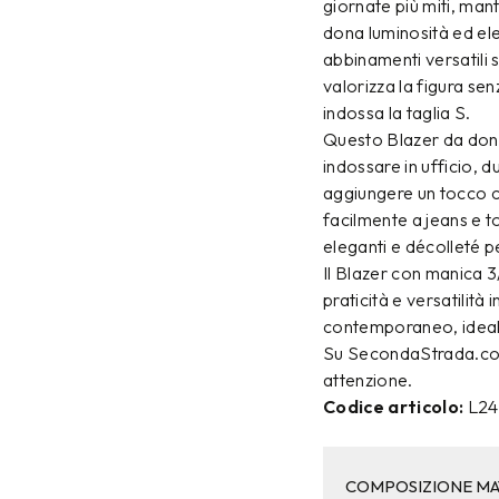
giornate più miti, man
dona luminosità ed ele
abbinamenti versatili si
valorizza la figura se
indossa la taglia S.
Questo Blazer da donn
indossare in ufficio, 
aggiungere un tocco ch
facilmente a jeans e t
eleganti e décolleté pe
Il Blazer con manica
praticità e versatilit
contemporaneo, ideale
Su SecondaStrada.com 
attenzione.
Codice articolo:
L24
COMPOSIZIONE MA