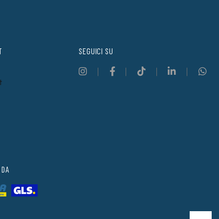
T
SEGUICI SU
t
 DA