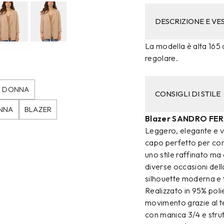
DESCRIZIONE E VES
La modella è alta 165 c
regolare.
O DONNA
CONSIGLI DI STILE
NNA
BLAZER
Blazer SANDRO FER
Leggero, elegante e 
capo perfetto per com
uno stile raffinato 
diverse occasioni della
silhouette moderna e 
Realizzato in 95% poli
movimento grazie al t
con manica 3/4 e strut