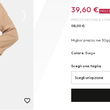
39,60
€
PREZ
PREZZO SECONDA STR
98,99
€
Miglior prezzo nei 30g
Colore:
Beige
Scegli una taglia