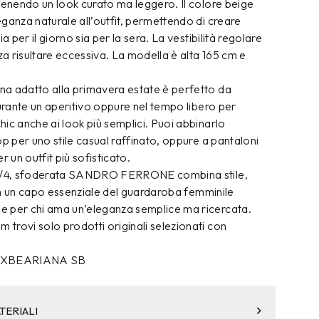
tenendo un look curato ma leggero. Il colore beige
ganza naturale all’outfit, permettendo di creare
a per il giorno sia per la sera. La vestibilità regolare
nza risultare eccessiva. La modella è alta 165 cm e
a adatto alla primavera estate è perfetto da
durante un aperitivo oppure nel tempo libero per
ic anche ai look più semplici. Puoi abbinarlo
op per uno stile casual raffinato, oppure a pantaloni
r un outfit più sofisticato.
 3/4, sfoderata SANDRO FERRONE combina stile,
à in un capo essenziale del guardaroba femminile
 per chi ama un’eleganza semplice ma ricercata.
trovi solo prodotti originali selezionati con
XBEARIANA SB
TERIALI