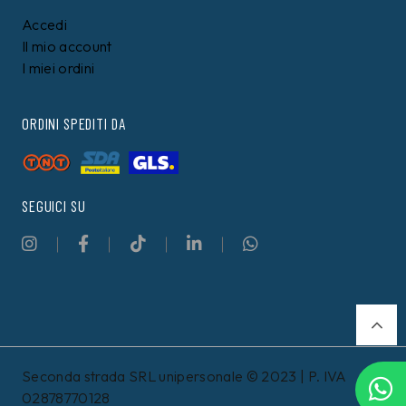
Accedi
Il mio account
I miei ordini
ORDINI SPEDITI DA
SEGUICI SU
Seconda strada SRL unipersonale © 2023 | P. IVA
02878770128