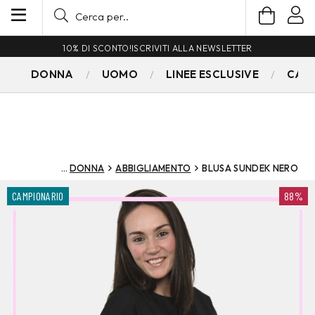
10% DI SCONTO!
ISCRIVITI ALLA NEWSLETTER
DONNA
UOMO
LINEE ESCLUSIVE
CAM
DONNA
ABBIGLIAMENTO
BLUSA SUNDEK NERO
CAMPIONARIO
88%