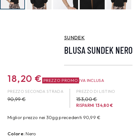
SUNDEK
BLUSA SUNDEK NERO
18,20
€
PREZZO PROMO
IVA INCLUSA
PREZZO SECONDA STRADA
PREZZO DI LISTINO
90,99
€
153,00 €
RISPARMI
134,80
€
Miglior prezzo nei 30gg precedenti
90,99
€
Colore:
Nero