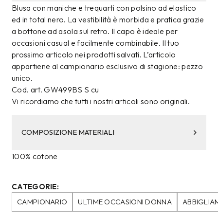
Blusa con maniche e trequarti con polsino ad elastico
ed in total nero. La vestibilità è morbida e pratica grazie
a bottone ad asola sul retro. Il capo è ideale per
occasioni casual e facilmente combinabile. Il tuo
prossimo articolo nei prodotti salvati. L’articolo
appartiene al campionario esclusivo di stagione: pezzo
unico.
Cod. art. GW499BS S cu
Vi ricordiamo che tutti i nostri articoli sono originali.
COMPOSIZIONE MATERIALI
100% cotone
CATEGORIE:
CAMPIONARIO
ULTIME OCCASIONI DONNA
ABBIGLIA