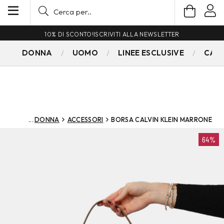
10% DI SCONTO!
ISCRIVITI ALLA NEWSLETTER
DONNA
UOMO
LINEE ESCLUSIVE
CAM
DONNA
ACCESSORI
BORSA CALVIN KLEIN MARRONE
64%