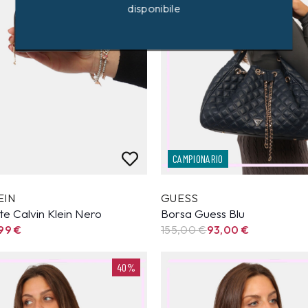
disponibile
CAMPIONARIO
EIN
GUESS
e Calvin Klein Nero
Borsa Guess Blu
,99
€
155,00
€
93,00
€
40%