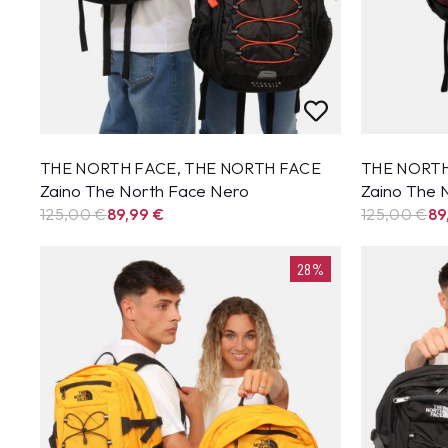
THE NORTH FACE
,
THE NORTH FACE
THE NORT
Zaino The North Face Nero
Zaino The 
125,00 €
89,99
€
125,00 €
89
28%