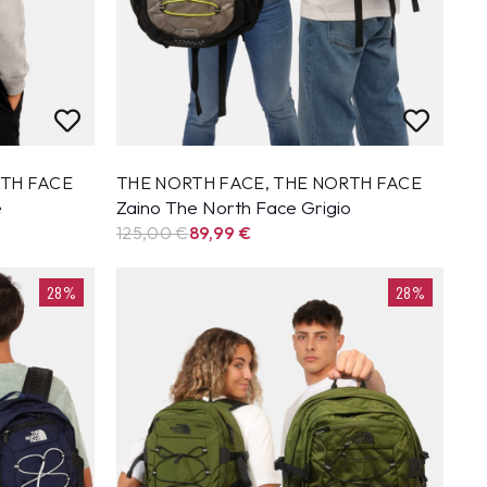
TH FACE
THE NORTH FACE
,
THE NORTH FACE
e
Zaino The North Face Grigio
125,00 €
89,99
€
28%
28%