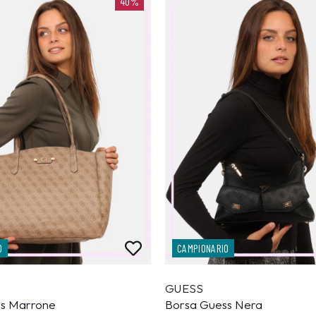
40%
O
CAMPIONARIO
GUESS
ss Marrone
Borsa Guess Nera