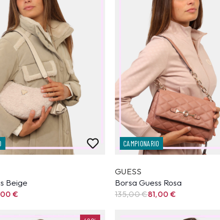
O
CAMPIONARIO
GUESS
s Beige
Borsa Guess Rosa
,00
€
135,00
€
81,00
€