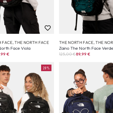
H FACE
,
THE NORTH FACE
THE NORTH FACE
,
THE NOR
North Face Viola
Zaino The North Face Verd
,99
€
125,00 €
89,99
€
28%