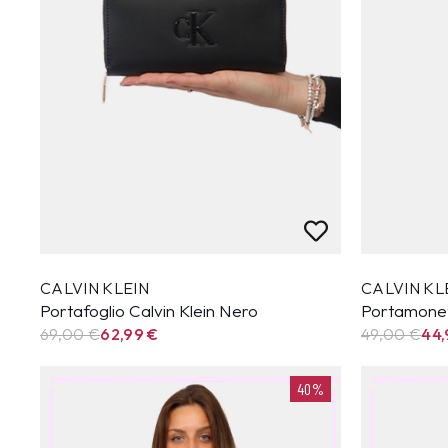
CALVIN KLEIN
CALVIN KL
Portafoglio Calvin Klein Nero
Portamonet
69,00 €
62,99
€
49,00 €
44
40%