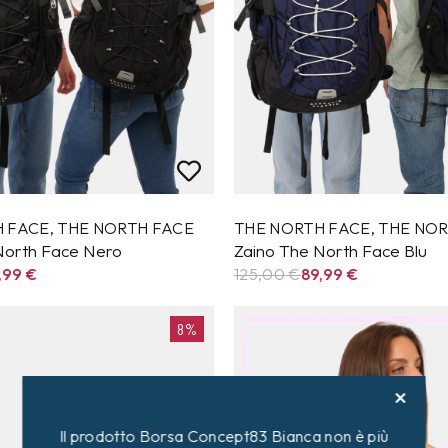
H FACE
,
THE NORTH FACE
THE NORTH FACE
,
THE NOR
North Face Nero
Zaino The North Face Blu
,99
€
125,00 €
89,99
€
8%
Il prodotto Borsa Concept83 Bianca non è più