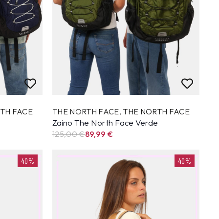
TH FACE
THE NORTH FACE
,
THE NORTH FACE
Zaino The North Face Verde
125,00 €
89,99
€
40%
40%