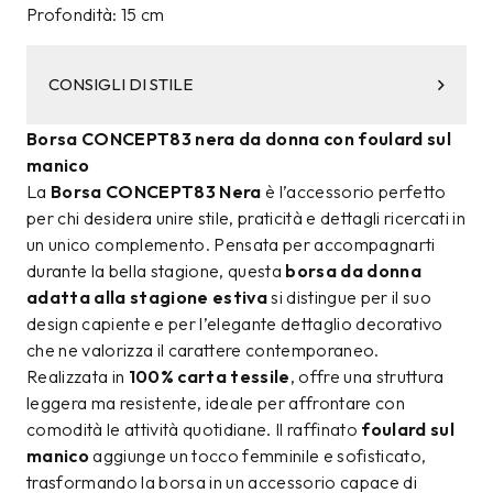
Profondità: 15 cm
CONSIGLI DI STILE
Borsa CONCEPT83 nera da donna con foulard sul
manico
La
Borsa CONCEPT83 Nera
è l’accessorio perfetto
per chi desidera unire stile, praticità e dettagli ricercati in
un unico complemento. Pensata per accompagnarti
durante la bella stagione, questa
borsa da donna
adatta alla stagione estiva
si distingue per il suo
design capiente e per l’elegante dettaglio decorativo
che ne valorizza il carattere contemporaneo.
Realizzata in
100% carta tessile
, offre una struttura
leggera ma resistente, ideale per affrontare con
comodità le attività quotidiane. Il raffinato
foulard sul
manico
aggiunge un tocco femminile e sofisticato,
trasformando la borsa in un accessorio capace di