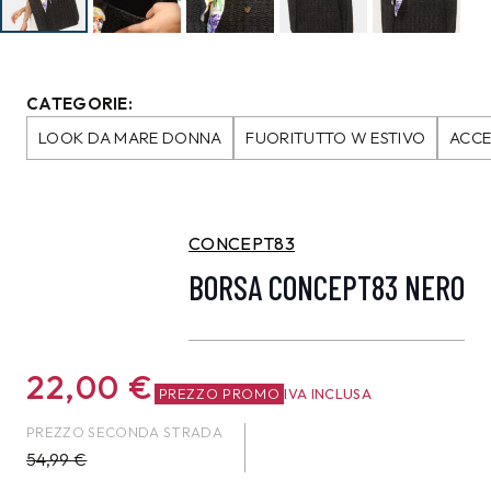
CATEGORIE:
LOOK DA MARE DONNA
FUORITUTTO W ESTIVO
ACCE
CONCEPT83
BORSA CONCEPT83 NERO
22,00
€
PREZZO PROMO
IVA INCLUSA
PREZZO SECONDA STRADA
54,99
€