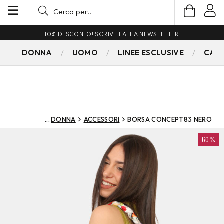
10% DI SCONTO!
ISCRIVITI ALLA NEWSLETTER
DONNA
UOMO
LINEE ESCLUSIVE
CAM
DONNA
ACCESSORI
BORSA CONCEPT83 NERO
60%