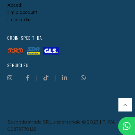
Accedi
Il mio account
I miei ordini
ORDINI SPEDITI DA
SEGUICI SU
Seconda strada SRL unipersonale © 2023 | P. IVA
Filtri
02878770128