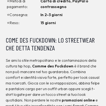
⭐Metodi di
Carta di credito, PayPal o
pagamento:
contrassegno
⭐Consegna:
In 2-3 giorni
⭐Reso:
15 giorni
COME DES FUCKDOWN: LO STREETWEAR
CHE DETTA TENDENZA
Se ami lo stile metropolitano e le contaminazioni della
cultura hip hop,
Comme des Fuckdown
è il brand che
non può mancare nel tuo guardaroba. Combina
comfort e identità visiva forte, perfetto per look casual
ma ricercati. Gioca con le sovrapposizioni, abbina felpe
e pantaloni cargo per un outfit urban oppure scegli t-
shirt logate per dare un tocco street ai tuoi look
quotidiani. Non perdere le nostre
promozioni online
e
rendi il tuo stile inconfondibile con i capi firmati Comme