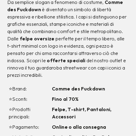
Da semplice slogan a fenomeno di costume,
Comme
des Fuckdown
è diventato un simbolo di libertà
espressiva e ribellione stilistica. I capi si distinguono per
grafiche essenziali, stampe iconiche e materiali di
qualità che combinano comfort e stile metropolitano.
Dalle
felpe oversize
perfette per il tempo libero, alle
t-shirt minimal con logo in evidenza, ogni pezzo è
pensato per chi ama raccontarsi attraverso ciò che
indossa. Scopri le
offerte speciali
del nostro outlet e
rinnova il tuo guardaroba streetwear con capi iconici a
prezzi incredibili.
⭐Brand:
Comme des Fuckdown
⭐Sconti:
Fino al 70%
⭐Prodotti
Felpe, T-shirt, Pantaloni,
principali:
Accessori
⭐Pagamento:
Online o alla consegna