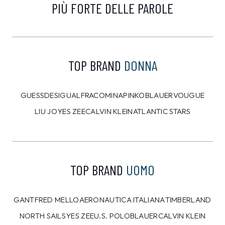
PIÙ FORTE DELLE PAROLE
TOP BRAND
DONNA
GUESS
DESIGUAL
FRACOMINA
PINKO
BLAUER
VOUGUE
LIU JO
YES ZEE
CALVIN KLEIN
ATLANTIC STARS
TOP BRAND
UOMO
GANT
FRED MELLO
AERONAUTICA ITALIANA
TIMBERLAND
NORTH SAILS
YES ZEE
U.S. POLO
BLAUER
CALVIN KLEIN