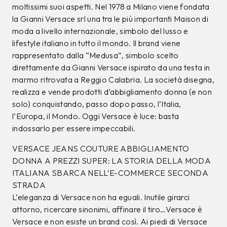
moltissimi suoi aspetti. Nel 1978 a Milano viene fondata
la Gianni Versace srl una tra le più importanti Maison di
moda a livello internazionale, simbolo del lusso e
lifestyle italiano in tutto il mondo. Il brand viene
rappresentato dalla “Medusa”, simbolo scelto
direttamente da Gianni Versace ispirato da una testa in
marmo ritrovata a Reggio Calabria. La società disegna,
realizza e vende prodotti d’abbigliamento donna (e non
solo) conquistando, passo dopo passo, l’Italia,
l’Europa, il Mondo. Oggi Versace è luce: basta
indossarlo per essere impeccabili.
VERSACE JEANS COUTURE ABBIGLIAMENTO
DONNA A PREZZI SUPER: LA STORIA DELLA MODA
ITALIANA SBARCA NELL’E-COMMERCE SECONDA
STRADA
L’eleganza di Versace non ha eguali. Inutile girarci
attorno, ricercare sinonimi, affinare il tiro…Versace è
Versace e non esiste un brand così. Ai piedi di Versace