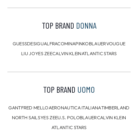
TOP BRAND
DONNA
GUESS
DESIGUAL
FRACOMINA
PINKO
BLAUER
VOUGUE
LIU JO
YES ZEE
CALVIN KLEIN
ATLANTIC STARS
TOP BRAND
UOMO
GANT
FRED MELLO
AERONAUTICA ITALIANA
TIMBERLAND
NORTH SAILS
YES ZEE
U.S. POLO
BLAUER
CALVIN KLEIN
ATLANTIC STARS