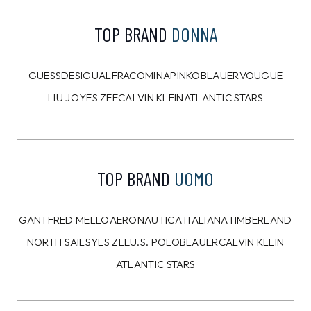
TOP BRAND
DONNA
GUESS
DESIGUAL
FRACOMINA
PINKO
BLAUER
VOUGUE
LIU JO
YES ZEE
CALVIN KLEIN
ATLANTIC STARS
TOP BRAND
UOMO
GANT
FRED MELLO
AERONAUTICA ITALIANA
TIMBERLAND
NORTH SAILS
YES ZEE
U.S. POLO
BLAUER
CALVIN KLEIN
ATLANTIC STARS