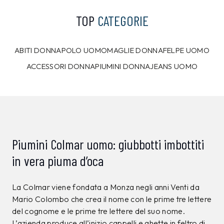
TOP
CATEGORIE
ABITI DONNA
POLO UOMO
MAGLIE DONNA
FELPE UOMO
ACCESSORI DONNA
PIUMINI DONNA
JEANS UOMO
Piumini Colmar uomo: giubbotti imbottiti
in vera piuma d’oca
La Colmar viene fondata a Monza negli anni Venti da
Mario Colombo che crea il nome con le prime tre lettere
del cognome e le prime tre lettere del suo nome.
L’azienda produce all’inizio cappelli e ghette in feltro di