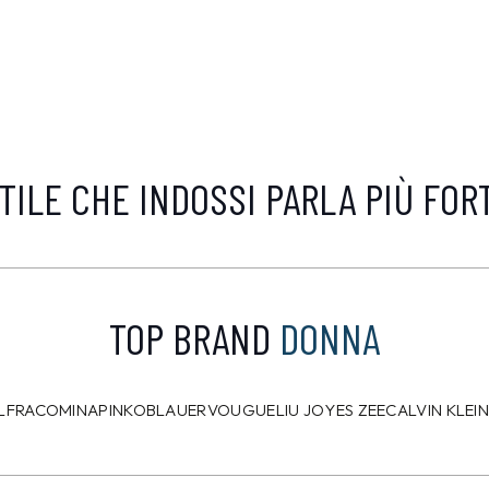
TILE CHE INDOSSI PARLA PIÙ FOR
TOP BRAND
DONNA
L
FRACOMINA
PINKO
BLAUER
VOUGUE
LIU JO
YES ZEE
CALVIN KLEI