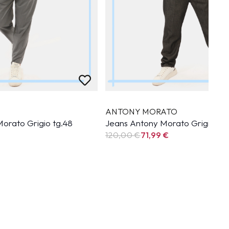
ANTONY MORATO
orato Grigio tg.48
Jeans Antony Morato Grigio tg.
120,00 €
71,99
€