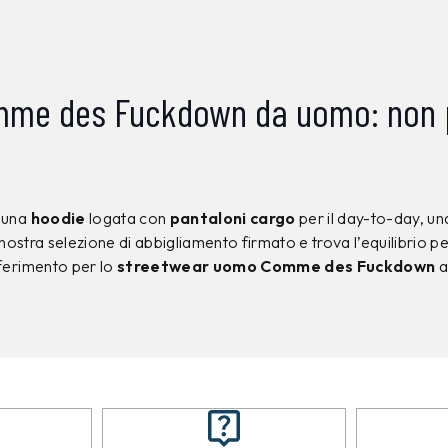
me des Fuckdown da uomo: non pe
: una
hoodie
logata con
pantaloni cargo
per il day-to-day, u
a nostra selezione di abbigliamento firmato e trova l’equilibrio p
iferimento per lo
streetwear uomo Comme des Fuckdown
a