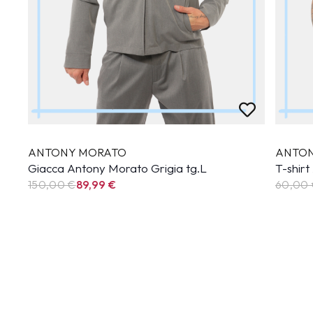
ANTONY MORATO
ANTO
Giacca Antony Morato Grigia tg.L
T-shir
150,00 €
89,99
€
60,00