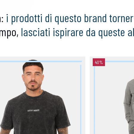
a:
i prodotti di questo brand torne
empo,
lasciati ispirare da queste a
40%