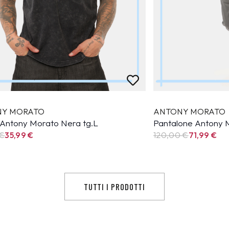
NY MORATO
ANTONY MORATO
t Antony Morato Nera tg.L
Pantalone Antony M
 €
35,99
€
120,00 €
71,99
€
TUTTI I PRODOTTI