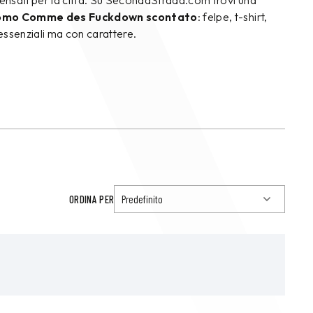
pensati per la città. Su SecondaStrada.com trovi una
uomo Comme des Fuckdown scontato
: felpe, t-shirt,
 essenziali ma con carattere.
ORDINA PER