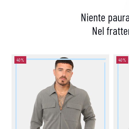
Niente paur
Nel fratt
40%
40%