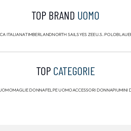
TOP BRAND
UOMO
CA ITALIANA
TIMBERLAND
NORTH SAILS
YES ZEE
U.S. POLO
BLAUE
TOP
CATEGORIE
 UOMO
MAGLIE DONNA
FELPE UOMO
ACCESSORI DONNA
PIUMINI