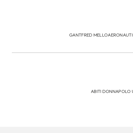
GANT
FRED MELLO
AERONAUTI
ABITI DONNA
POLO