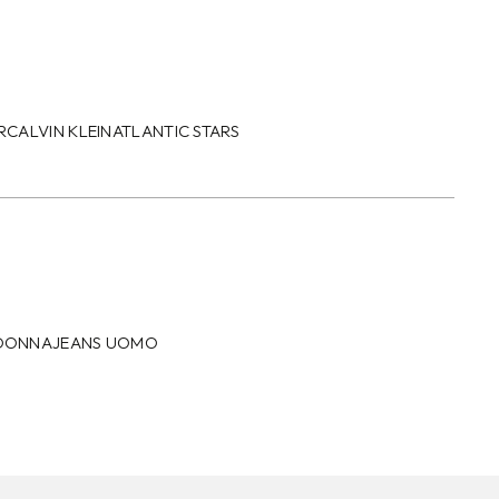
R
CALVIN KLEIN
ATLANTIC STARS
 DONNA
JEANS UOMO