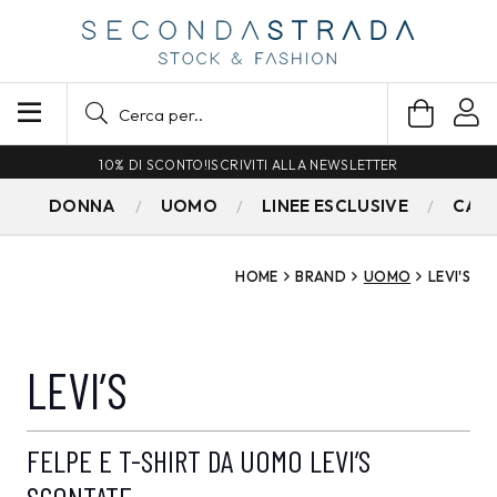
10% DI SCONTO!
ISCRIVITI ALLA NEWSLETTER
DONNA
UOMO
LINEE ESCLUSIVE
CAM
HOME
BRAND
UOMO
LEVI'S
LEVI’S
FELPE E T-SHIRT DA UOMO LEVI’S