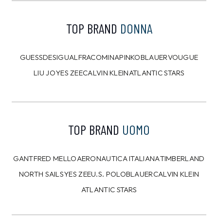
TOP BRAND
DONNA
GUESS
DESIGUAL
FRACOMINA
PINKO
BLAUER
VOUGUE
LIU JO
YES ZEE
CALVIN KLEIN
ATLANTIC STARS
TOP BRAND
UOMO
GANT
FRED MELLO
AERONAUTICA ITALIANA
TIMBERLAND
NORTH SAILS
YES ZEE
U.S. POLO
BLAUER
CALVIN KLEIN
ATLANTIC STARS