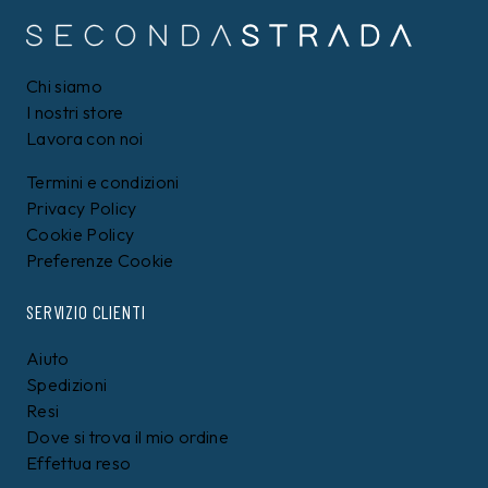
Chi siamo
I nostri store
Lavora con noi
Termini e condizioni
Privacy Policy
Cookie Policy
Preferenze Cookie
SERVIZIO CLIENTI
Aiuto
Spedizioni
Resi
Dove si trova il mio ordine
Effettua reso