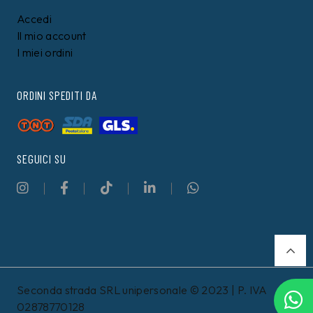
Accedi
Il mio account
I miei ordini
ORDINI SPEDITI DA
SEGUICI SU
Seconda strada SRL unipersonale © 2023 | P. IVA
02878770128