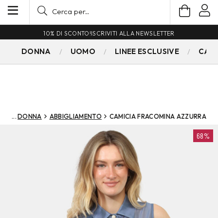
10% DI SCONTO!
ISCRIVITI ALLA NEWSLETTER
DONNA
UOMO
LINEE ESCLUSIVE
CAM
DONNA
ABBIGLIAMENTO
CAMICIA FRACOMINA AZZURRA
68%