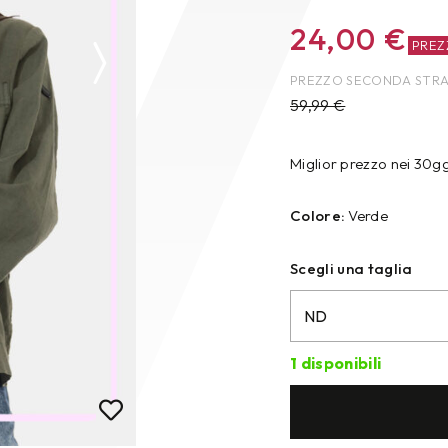
24,00
€
PRE
PREZZO SECONDA STR
59,99
€
Miglior prezzo nei 30g
Colore:
Verde
Scegli una taglia
1 disponibili