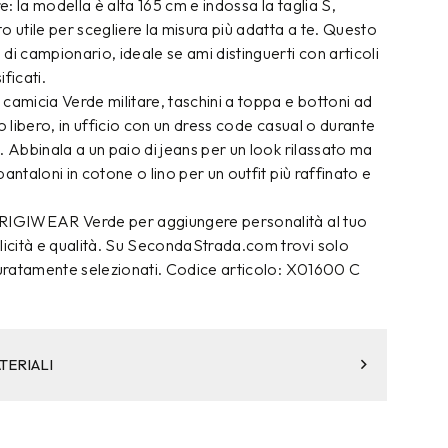
re: la modella è alta 165 cm e indossa la taglia S,
o utile per scegliere la misura più adatta a te. Questo
di campionario, ideale se ami distinguerti con articoli
ficati.
camicia Verde militare, taschini a toppa e bottoni ad
o libero, in ufficio con un dress code casual o durante
. Abbinala a un paio di jeans per un look rilassato ma
antaloni in cotone o lino per un outfit più raffinato e
FRIGIWEAR Verde per aggiungere personalità al tuo
cità e qualità. Su SecondaStrada.com trovi solo
ccuratamente selezionati. Codice articolo: X01600 C
TERIALI