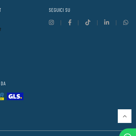
T
SEGUICI SU
t
 DA