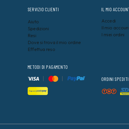
SERVIZIO CLIENTI
IL MIO ACCOUN
Accedi
Aiuto
Il mio accoun
Spedizioni
I miei ordini
Resi
Dove si trova il mio ordine
Effettua reso
METODI DI PAGAMENTO
ORDINI SPEDITI