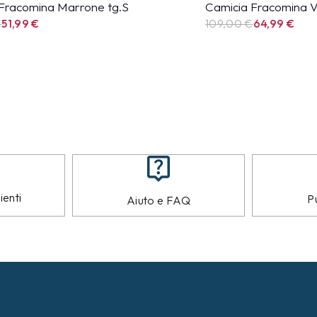
Fracomina Marrone tg.S
Camicia Fracomina V
€
51,99
€
109,00 €
64,99
€
ienti
Pu
Aiuto e FAQ