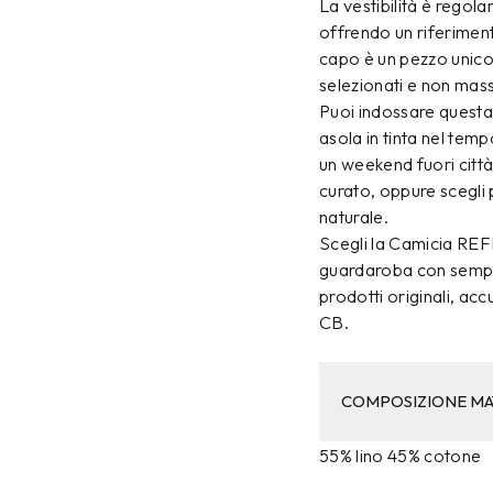
La vestibilità è regola
offrendo un riferiment
capo è un pezzo unico 
selezionati e non massi
Puoi indossare questa 
asola in tinta nel temp
un weekend fuori città
curato, oppure scegli p
naturale.
Scegli la Camicia RE
guardaroba con sempli
prodotti originali, a
CB.
COMPOSIZIONE MA
55% lino 45% cotone