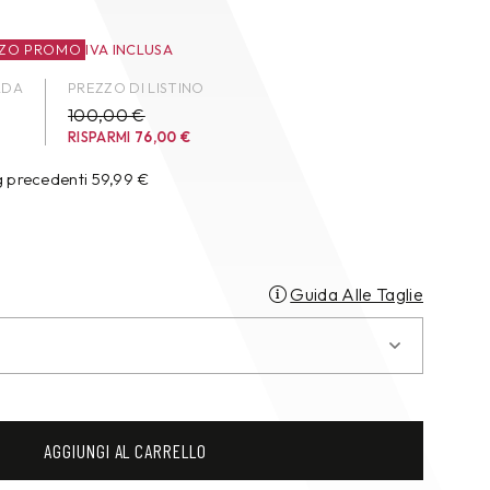
ZZO PROMO
IVA INCLUSA
ADA
PREZZO DI LISTINO
100,00 €
RISPARMI
76,00
€
g precedenti
59,99
€
Guida Alle Taglie
AGGIUNGI AL CARRELLO