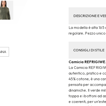
DESCRIZIONE E VES
La modella è alta 165 c
regolare. Pezzo unico
CONSIGLI DI STILE
NNA
Camicia REFRIGIWE
La Camicia REFRIGIWEA
autentico, pratico e c
45% cotone, è una cam
pensata per accompagn
dinamiche. Il verde mil
toppa e i bottoni ad as
e coerenti, per un’este