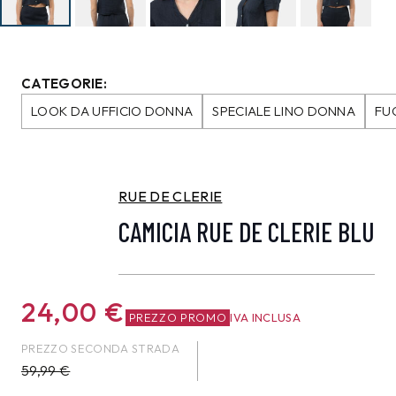
CATEGORIE:
LOOK DA UFFICIO DONNA
SPECIALE LINO DONNA
FU
RUE DE CLERIE
CAMICIA RUE DE CLERIE BLU
24,00
€
PREZZO PROMO
IVA INCLUSA
PREZZO SECONDA STRADA
59,99
€