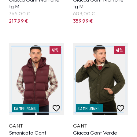
tg.M
tg.M
365,00 €
603,00 €
217,99
€
359,99
€
41%
41%
CAMPIONARIO
CAMPIONARIO
GANT
GANT
Smanicato Gant
Giacca Gant Verde