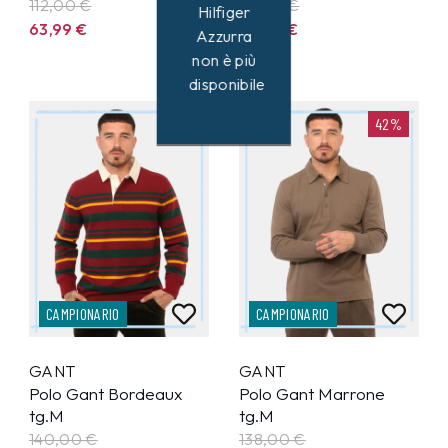
112,00 €
117,00 €
Hilfiger
63,99
€
66,99
€
Azzurra
non è più
disponibile
42%
42%
CAMPIONARIO
CAMPIONARIO
GANT
GANT
Polo Gant Bordeaux
Polo Gant Marrone
tg.M
tg.M
140,00 €
138,00 €