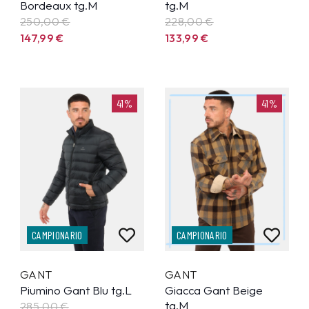
Bordeaux tg.M
tg.M
250,00 €
228,00 €
147,99
€
133,99
€
41%
41%
CAMPIONARIO
CAMPIONARIO
GANT
GANT
Piumino Gant Blu tg.L
Giacca Gant Beige
tg.M
285,00 €