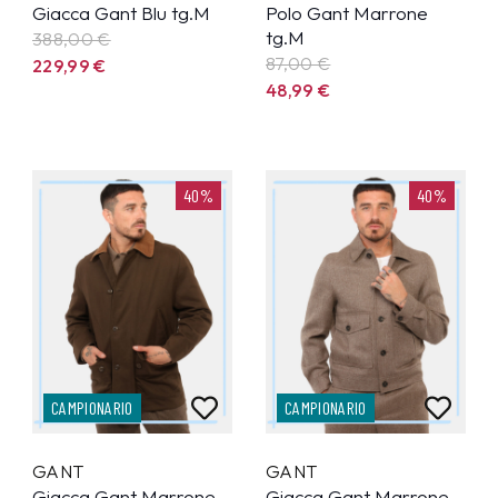
Giacca Gant Blu tg.M
Polo Gant Marrone
tg.M
388,00 €
87,00 €
229,99
€
48,99
€
40%
40%
CAMPIONARIO
CAMPIONARIO
GANT
GANT
Giacca Gant Marrone
Giacca Gant Marrone