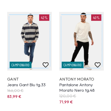
42%
40%
CAMPIONARIO
CAMPIONARIO
GANT
ANTONY MORATO
Jeans Gant Blu tg.33
Pantalone Antony
Morato Nero tg.48
146,00 €
120,00 €
83,99
€
71,99
€