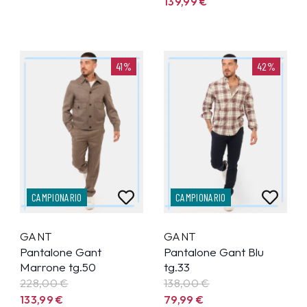
139,99
€
41%
42%
CAMPIONARIO
CAMPIONARIO
GANT
GANT
Pantalone Gant
Pantalone Gant Blu
Marrone tg.50
tg.33
228,00 €
138,00 €
133,99
€
79,99
€