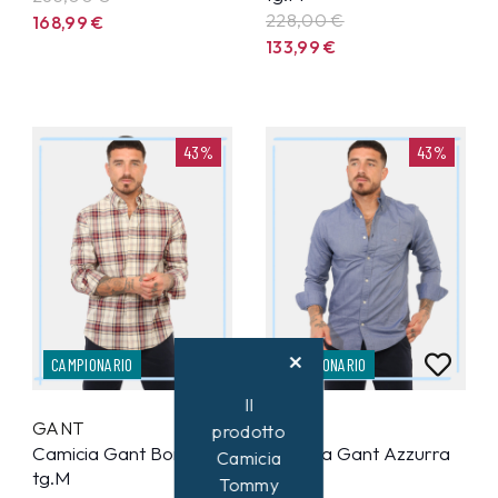
228,00 €
168,99
€
133,99
€
43%
43%
CAMPIONARIO
CAMPIONARIO
Il
GANT
GANT
prodotto
Camicia Gant Bordeaux
Camicia Gant Azzurra
Camicia
tg.M
tg.S
Tommy