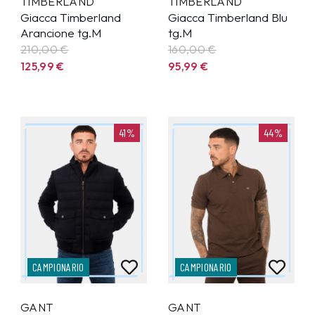
TIMBERLAND
TIMBERLAND
Giacca Timberland
Giacca Timberland Blu
Arancione tg.M
tg.M
210,00 €
160,00 €
125,99
€
95,99
€
41%
44%
CAMPIONARIO
CAMPIONARIO
GANT
GANT