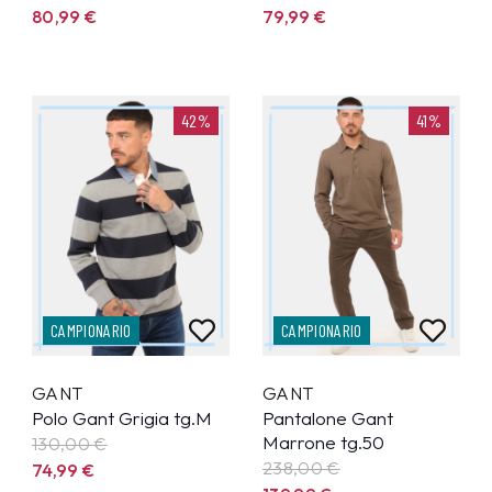
80,99
€
79,99
€
42%
41%
CAMPIONARIO
CAMPIONARIO
GANT
GANT
Polo Gant Grigia tg.M
Pantalone Gant
Marrone tg.50
130,00 €
238,00 €
74,99
€