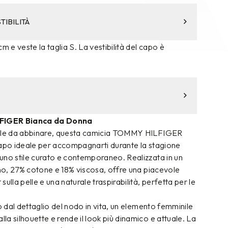
TIBILITÀ
m e veste la taglia S. La vestibilità del capo è
FIGER Bianca da Donna
cile da abbinare, questa camicia TOMMY HILFIGER
capo ideale per accompagnarti durante la stagione
uno stile curato e contemporaneo. Realizzata in un
ino, 27% cotone e 18% viscosa, offre una piacevole
ulla pelle e una naturale traspirabilità, perfetta per le
to dal dettaglio del nodo in vita, un elemento femminile
a silhouette e rende il look più dinamico e attuale. La