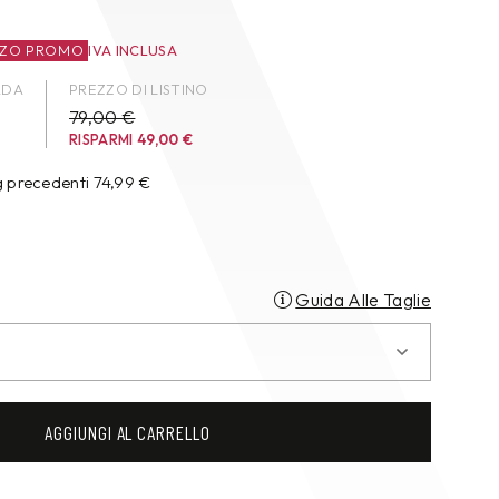
ZZO PROMO
IVA INCLUSA
ADA
PREZZO DI LISTINO
79,00 €
RISPARMI
49,00
€
g precedenti
74,99
€
Guida Alle Taglie
AGGIUNGI AL CARRELLO