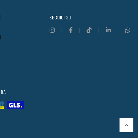
T
SEGUICI SU
t
 DA