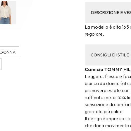
DESCRIZIONE E VES
La modella è alta 165 c
regolare.
O DONNA
CONSIGLI DI STILE
Camicia TOMMY HIL
Leggera, fresca e fa
bianca da donna è il 
primavera estate con 
raffinato mix di 55% l
sensazione di comfort s
giornate più calde.
Il design è impreziosi
che dona movimento all