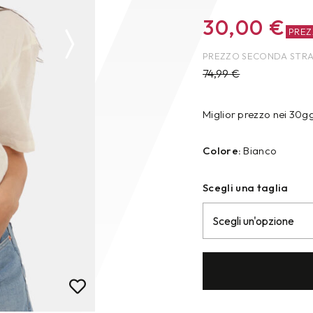
30,00
€
PRE
PREZZO SECONDA STR
74,99
€
Miglior prezzo nei 30g
Colore:
Bianco
Scegli una taglia