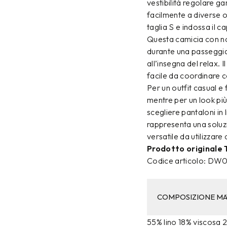
vestibilità regolare g
facilmente a diverse o
taglia S e indossa il c
Questa camicia con no
durante una passeggiat
all’insegna del relax. 
facile da coordinare c
Per un outfit casual e
mentre per un look più
scegliere pantaloni i
rappresenta una soluz
versatile da utilizzare
Prodotto originale
Codice articolo: D
COMPOSIZIONE MA
55% lino 18% viscosa