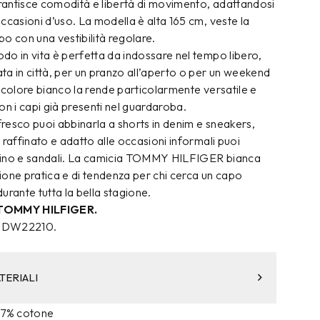
arantisce comodità e libertà di movimento, adattandosi
ccasioni d’uso. La modella è alta 165 cm, veste la
apo con una vestibilità regolare.
do in vita è perfetta da indossare nel tempo libero,
a in città, per un pranzo all’aperto o per un weekend
Il colore bianco la rende particolarmente versatile e
on i capi già presenti nel guardaroba.
 fresco puoi abbinarla a shorts in denim e sneakers,
 raffinato e adatto alle occasioni informali puoi
n lino e sandali. La camicia TOMMY HILFIGER bianca
ione pratica e di tendenza per chi cerca un capo
 durante tutta la bella stagione.
 TOMMY HILFIGER.
W0DW22210.
TERIALI
 27% cotone