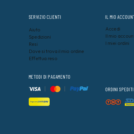
SERVIZIO CLIENTI
IL MIO ACCOUN
Accedi
Aiuto
Il mio accoun
Spedizioni
I miei ordini
Resi
Dove si trova il mio ordine
Effettua reso
METODI DI PAGAMENTO
ORDINI SPEDITI