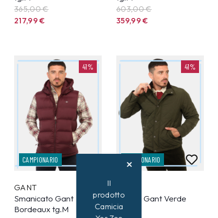
365,00 €
603,00 €
217,99
€
359,99
€
41%
41%
CAMPIONARIO
CAMPIONARIO
Il
GANT
GANT
prodotto
Smanicato Gant
Giacca Gant Verde
Camicia
Bordeaux tg.M
tg.M