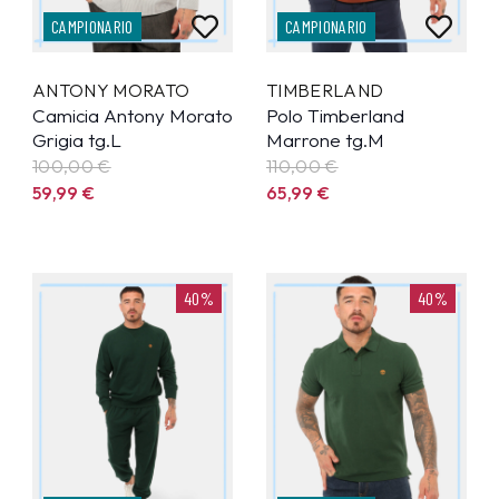
CAMPIONARIO
CAMPIONARIO
ANTONY MORATO
TIMBERLAND
Camicia Antony Morato
Polo Timberland
Grigia tg.L
Marrone tg.M
100,00 €
110,00 €
59,99
€
65,99
€
40%
40%