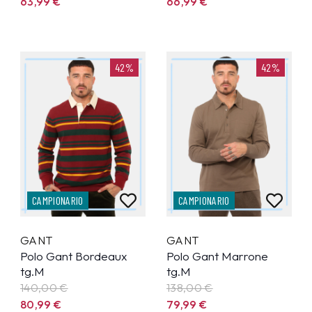
63,99
€
66,99
€
42%
42%
CAMPIONARIO
CAMPIONARIO
GANT
GANT
Polo Gant Bordeaux
Polo Gant Marrone
tg.M
tg.M
140,00 €
138,00 €
80,99
€
79,99
€