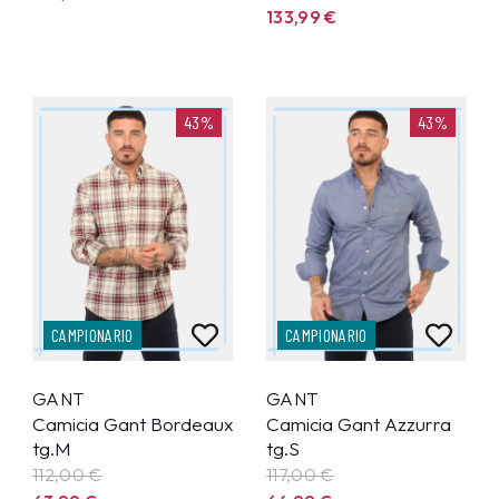
133,99
€
43%
43%
CAMPIONARIO
CAMPIONARIO
GANT
GANT
Camicia Gant Bordeaux
Camicia Gant Azzurra
tg.M
tg.S
112,00 €
117,00 €