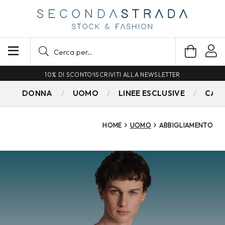
SPEDIZIONE GRATUITA PER ORDINI SUPERIORI A 79€
DONNA
UOMO
LINEE ESCLUSIVE
CAM
HOME
UOMO
ABBIGLIAMENTO