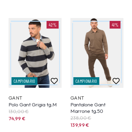
42%
41%
CAMPIONARIO
CAMPIONARIO
GANT
GANT
Polo Gant Grigia tg.M
Pantalone Gant
Marrone tg.50
130,00 €
238,00 €
74,99
€
139,99
€