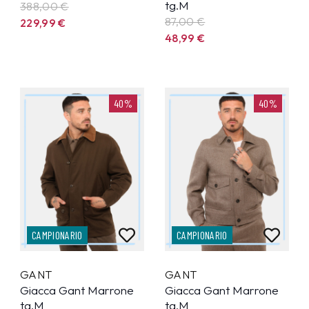
tg.M
388,00 €
87,00 €
229,99
€
48,99
€
40%
40%
CAMPIONARIO
CAMPIONARIO
GANT
GANT
Giacca Gant Marrone
Giacca Gant Marrone
tg.M
tg.M