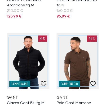
Arancione tg.M
tg.M
210,00 €
160,00 €
125,99
€
95,99
€
41%
44%
CAMPIONARIO
CAMPIONARIO
GANT
GANT
Giacca Gant Blu tg.M
Polo Gant Marrone