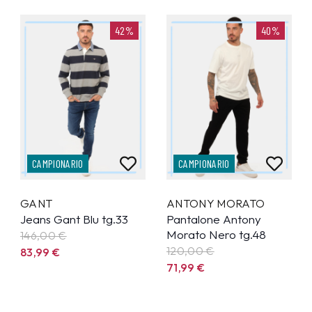
42%
40%
CAMPIONARIO
CAMPIONARIO
GANT
ANTONY MORATO
Jeans Gant Blu tg.33
Pantalone Antony
Morato Nero tg.48
146,00 €
120,00 €
83,99
€
71,99
€