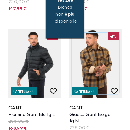
Yes Zee
250,00 €
228,00 €
Bianca
147,99
€
133,99
€
non è più
disponibile
41%
41%
CAMPIONARIO
CAMPIONARIO
GANT
GANT
Piumino Gant Blu tg.L
Giacca Gant Beige
tg.M
285,00 €
228,00 €
168,99
€