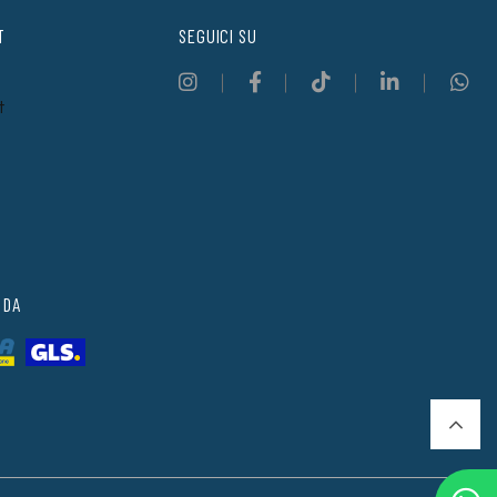
T
SEGUICI SU
t
 DA