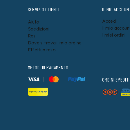
SERVIZIO CLIENTI
IL MIO ACCOUN
Accedi
Aiuto
Il mio accoun
Spedizioni
I miei ordini
Resi
Dove si trova il mio ordine
Effettua reso
METODI DI PAGAMENTO
ORDINI SPEDITI