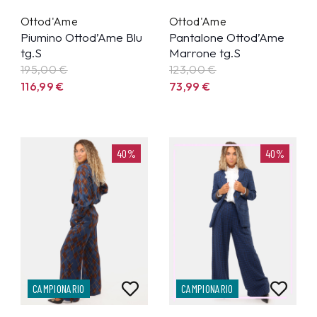
Ottod'Ame
Ottod'Ame
Piumino Ottod’Ame Blu
Pantalone Ottod’Ame
tg.S
Marrone tg.S
195,00 €
123,00 €
116,99
€
73,99
€
40%
40%
CAMPIONARIO
CAMPIONARIO