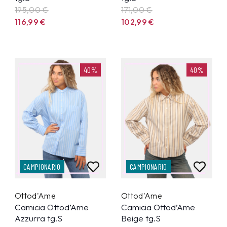
195,00 €
171,00 €
116,99
€
102,99
€
40%
40%
CAMPIONARIO
CAMPIONARIO
Ottod'Ame
Ottod'Ame
Camicia Ottod’Ame
Camicia Ottod’Ame
Azzurra tg.S
Beige tg.S