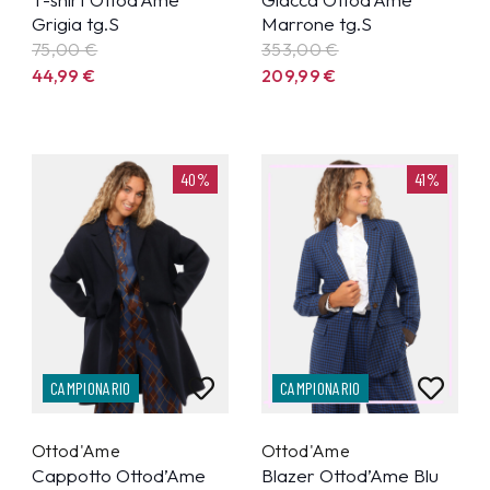
Grigia tg.S
Marrone tg.S
75,00 €
353,00 €
44,99
€
209,99
€
40%
41%
CAMPIONARIO
CAMPIONARIO
Ottod'Ame
Ottod'Ame
Cappotto Ottod’Ame
Blazer Ottod’Ame Blu