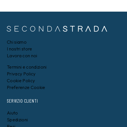
PEPE JEANS
PEPE JEANS
T-shirt Pepe Jeans
T-shirt Pepe Jeans Blu
Bianca
29,90
€
29,90
€