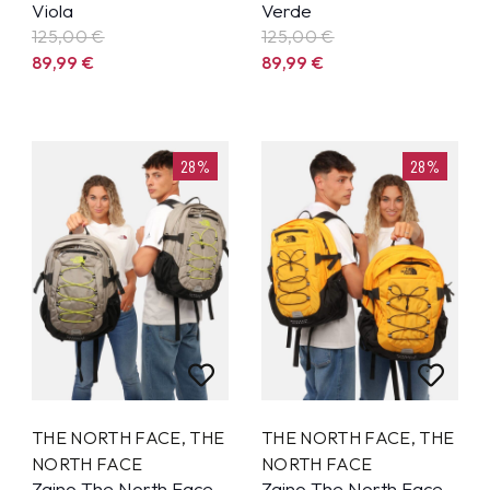
Viola
Verde
125,00 €
125,00 €
89,99
€
89,99
€
28%
28%
THE NORTH FACE
,
THE
THE NORTH FACE
,
THE
NORTH FACE
NORTH FACE
Zaino The North Face
Zaino The North Face