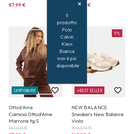
87,99
€
102,99
€
Il
prodotto
Polo
40%
11%
Calvin
Klein
Bianca
non è più
disponibile
CAMPIONARIO
⭐BEST SELLER
Ottod'Ame
NEW BALANCE
Camicia Ottod’Ame
Sneakers New Balance
Marrone tg.S
Viola
147,00 €
190,00 €