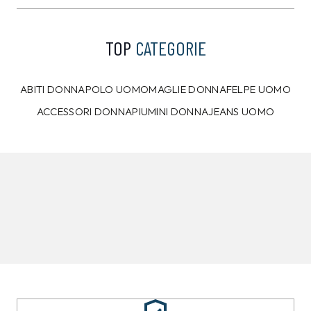
Bianca
Nera
39,00 €
39,00 €
34,99
€
34,99
€
T-shirt Pepe Jeans Blu
PEPE JEANS
35,00
€
T-shirt Pepe Jeans