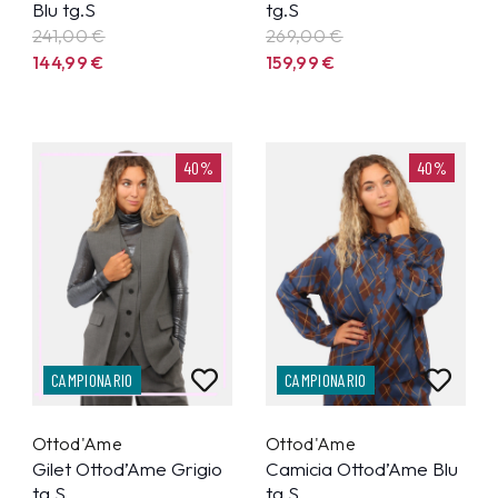
Blu tg.S
tg.S
241,00 €
269,00 €
144,99
€
159,99
€
40%
40%
CAMPIONARIO
CAMPIONARIO
Ottod'Ame
Ottod'Ame
Gilet Ottod’Ame Grigio
Camicia Ottod’Ame Blu
tg.S
tg.S