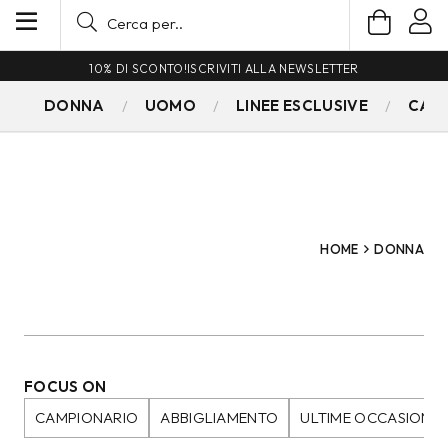
SPEDIZIONE GRATUITA PER ORDINI SUPERIORI A 79€
DONNA
UOMO
LINEE ESCLUSIVE
CAM
HOME
DONNA
FOCUS ON
CAMPIONARIO
ABBIGLIAMENTO
ULTIME OCCASIONI