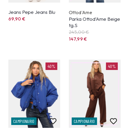
Jeans Pepe Jeans Blu
Ottod'Ame
69,90
€
Parka Ottod’Ame Beige
tg.S
245,00 €
147,99
€
40%
40%
CAMPIONARIO
CAMPIONARIO