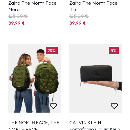
Zaino The North Face
Zaino The North Face
Nero
Blu
125,00 €
125,00 €
89,99
€
89,99
€
28%
9%
THE NORTH FACE
,
THE
CALVIN KLEIN
Portafoglio Calvin Klein
NORTH FACE