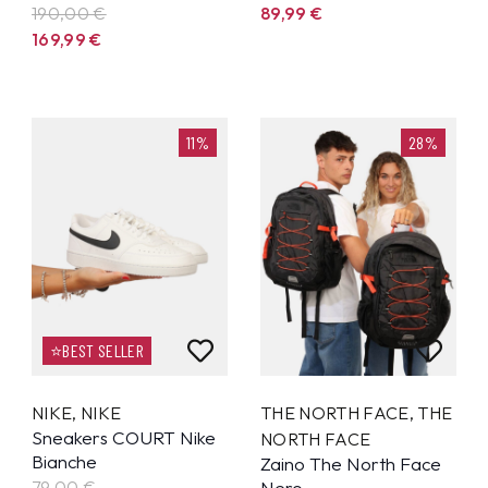
190,00 €
89,99
€
169,99
€
11%
28%
⭐BEST SELLER
NIKE
,
NIKE
THE NORTH FACE
,
THE
Sneakers COURT Nike
NORTH FACE
Bianche
Zaino The North Face
79,00 €
Nero