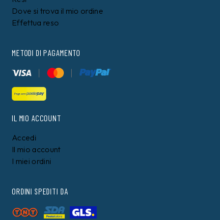
7%
PEPE JEANS
CALVIN KLEIN
T-shirt Pepe Jeans
T-shirt Calvin Klein
Nera
Bianca
29,90
€
54,00 €
49,99
€