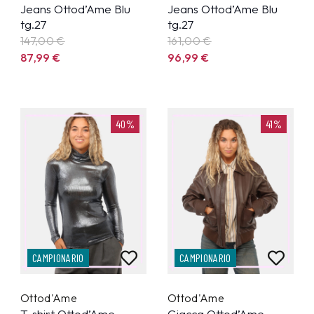
Jeans Ottod’Ame Blu
Jeans Ottod’Ame Blu
tg.27
tg.27
147,00 €
161,00 €
87,99
€
96,99
€
40%
41%
CAMPIONARIO
CAMPIONARIO
Ottod'Ame
Ottod'Ame
T-shirt Ottod’Ame
Giacca Ottod’Ame