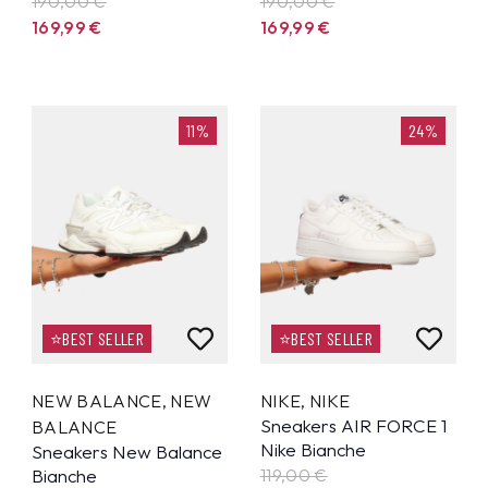
190,00 €
190,00 €
169,99
€
169,99
€
11%
24%
⭐BEST SELLER
⭐BEST SELLER
NEW BALANCE
,
NEW
NIKE
,
NIKE
Sneakers AIR FORCE 1
BALANCE
Nike Bianche
Sneakers New Balance
Bianche
119,00 €