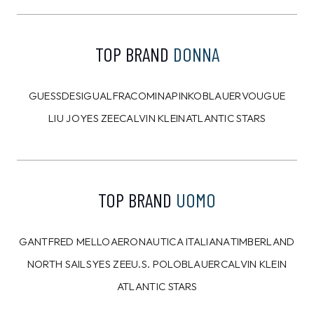
Pantalone Calvin Klein
Portamonete Calvin
Nero
Klein Nero
89,00 €
49,00 €
79,99
€
44,99
€
10%
10%
CALVIN KLEIN
CALVIN KLEIN
T-shirt Calvin Klein
T-shirt Calvin Klein