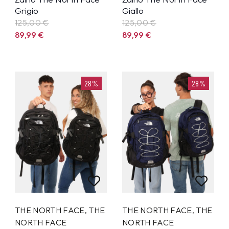
Grigio
Giallo
125,00 €
125,00 €
89,99
€
89,99
€
28%
28%
THE NORTH FACE
,
THE
THE NORTH FACE
,
THE
NORTH FACE
NORTH FACE