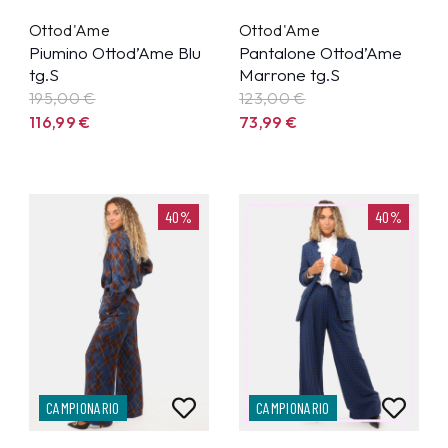
Ottod'Ame
Ottod'Ame
Piumino Ottod’Ame Blu
Pantalone Ottod’Ame
tg.S
Marrone tg.S
195,00 €
123,00 €
116,99
€
73,99
€
40%
40%
CAMPIONARIO
CAMPIONARIO