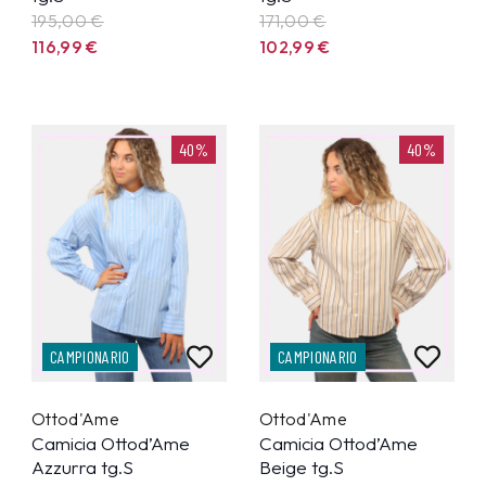
195,00 €
171,00 €
116,99
€
102,99
€
40%
40%
CAMPIONARIO
CAMPIONARIO
Ottod'Ame
Ottod'Ame
Camicia Ottod’Ame
Camicia Ottod’Ame
Azzurra tg.S
Beige tg.S