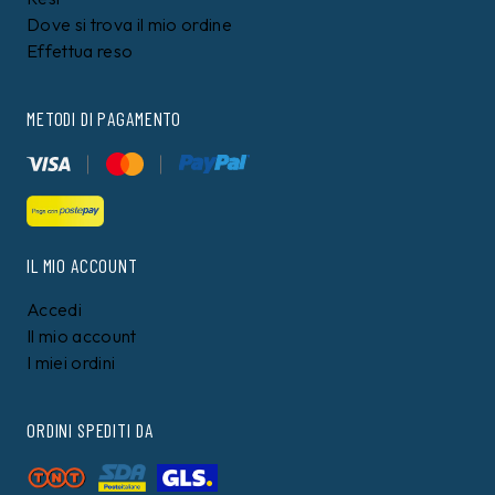
7%
PEPE JEANS
CALVIN KLEIN
T-shirt Pepe Jeans
T-shirt Calvin Klein
Nera
Bianca
29,90
€
54,00 €
49,99
€