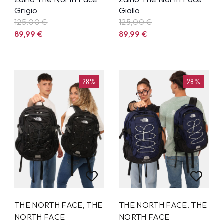
Grigio
Giallo
125,00 €
125,00 €
89,99
€
89,99
€
28%
28%
THE NORTH FACE
,
THE
THE NORTH FACE
,
THE
NORTH FACE
NORTH FACE