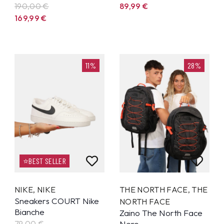
190,00 €
89,99
€
169,99
€
11%
28%
⭐BEST SELLER
NIKE
,
NIKE
THE NORTH FACE
,
THE
Sneakers COURT Nike
NORTH FACE
Bianche
Zaino The North Face
79,00 €
Nero