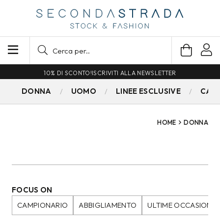
SPEDIZIONE GRATUITA PER ORDINI SUPERIORI A 79€
DONNA
UOMO
LINEE ESCLUSIVE
CAM
HOME
DONNA
FOCUS ON
CAMPIONARIO
ABBIGLIAMENTO
ULTIME OCCASIONI