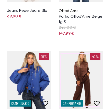
Jeans Pepe Jeans Blu
Ottod'Ame
69,90
€
Parka Ottod’Ame Beige
tg.S
245,00 €
147,99
€
40%
40%
CAMPIONARIO
CAMPIONARIO