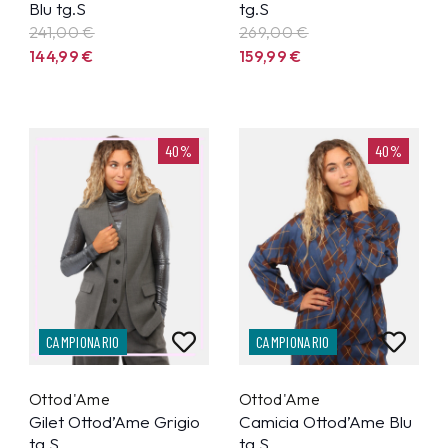
Blu tg.S
tg.S
241,00 €
269,00 €
144,99
€
159,99
€
40%
40%
CAMPIONARIO
CAMPIONARIO
Ottod'Ame
Ottod'Ame
Gilet Ottod’Ame Grigio
Camicia Ottod’Ame Blu
tg.S
tg.S