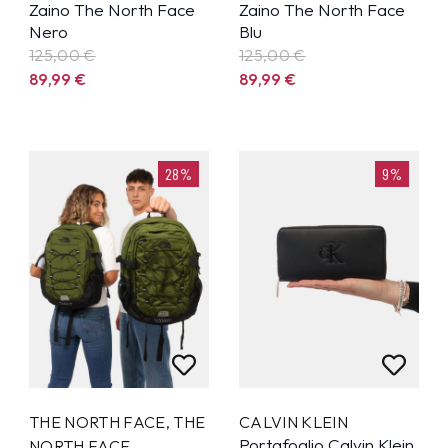
Zaino The North Face
Zaino The North Face
Nero
Blu
125,00 €
125,00 €
89,99
€
89,99
€
28%
9%
THE NORTH FACE
,
THE
CALVIN KLEIN
Portafoglio Calvin Klein
NORTH FACE