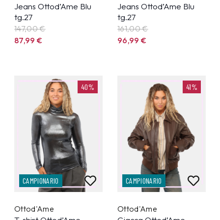
Jeans Ottod’Ame Blu
Jeans Ottod’Ame Blu
tg.27
tg.27
147,00 €
161,00 €
87,99
€
96,99
€
40%
41%
CAMPIONARIO
CAMPIONARIO
Ottod'Ame
Ottod'Ame
T-shirt Ottod’Ame
Giacca Ottod’Ame