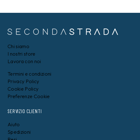
PEPE JEANS
PEPE JEANS
T-shirt Pepe Jeans
T-shirt Pepe Jeans Blu
Bianca
29,90
€
29,90
€