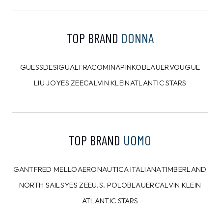
Pantalone Calvin Klein
Portamonete Calvin
Nero
Klein Nero
89,00 €
49,00 €
79,99
€
44,99
€
10%
10%
CALVIN KLEIN
CALVIN KLEIN
T-shirt Calvin Klein
T-shirt Calvin Klein