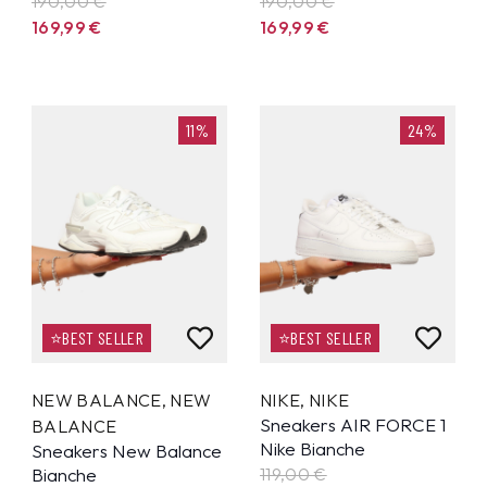
190,00 €
190,00 €
169,99
€
169,99
€
11%
24%
⭐BEST SELLER
⭐BEST SELLER
NEW BALANCE
,
NEW
NIKE
,
NIKE
Sneakers AIR FORCE 1
BALANCE
Nike Bianche
Sneakers New Balance
Bianche
119,00 €