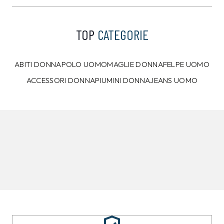
Bianca
Nera
39,00 €
39,00 €
34,99
€
34,99
€
T-shirt Pepe Jeans Blu
PEPE JEANS
35,00
€
T-shirt Pepe Jeans