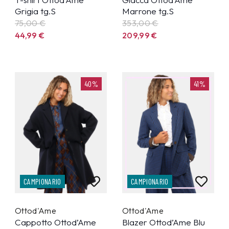
Grigia tg.S
Marrone tg.S
75,00 €
353,00 €
44,99
€
209,99
€
40%
41%
CAMPIONARIO
CAMPIONARIO
Ottod'Ame
Ottod'Ame
Cappotto Ottod’Ame
Blazer Ottod’Ame Blu