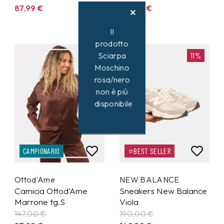
87,99
€
102,99
€
Il
prodotto
Sciarpa
40%
11%
Moschino
rosa/nero
non è più
disponibile
CAMPIONARIO
⭐BEST SELLER
Ottod'Ame
NEW BALANCE
Camicia Ottod’Ame
Sneakers New Balance
Marrone tg.S
Viola
147,00 €
190,00 €