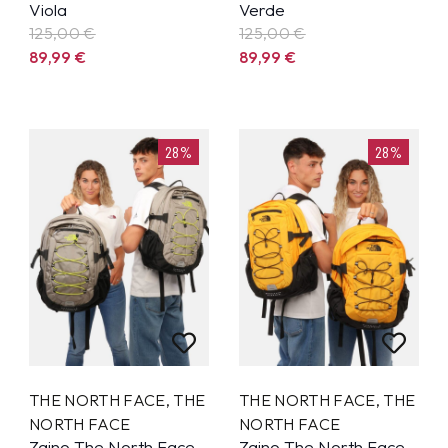
Viola
Verde
125,00 €
125,00 €
89,99
€
89,99
€
28%
28%
THE NORTH FACE
,
THE
THE NORTH FACE
,
THE
NORTH FACE
NORTH FACE
Zaino The North Face
Zaino The North Face