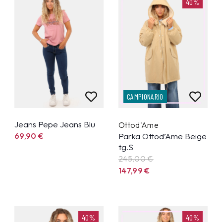
40%
CAMPIONARIO
Jeans Pepe Jeans Blu
Ottod'Ame
69,90
€
Parka Ottod’Ame Beige
tg.S
245,00 €
147,99
€
40%
40%