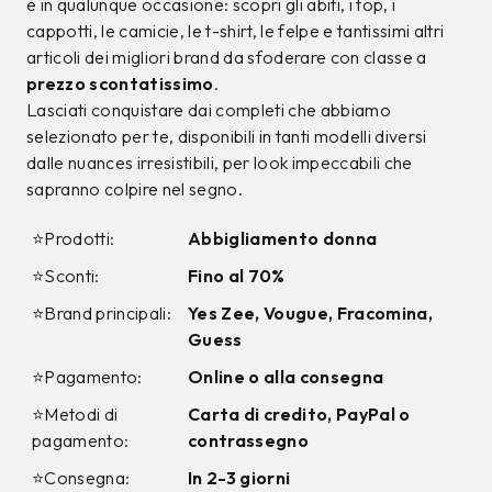
9%
12%
CALVIN KLEIN
CALVIN KLEIN
Jeans Calvin Klein
T-shirt Calvin Klein
Azzurro
Bianca
99,00 €
34,00 €
89,99
€
29,99
€