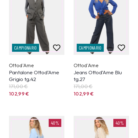
CAMPIONARIO
CAMPIONARIO
Ottod'Ame
Ottod'Ame
Pantalone Ottod’Ame
Jeans Ottod’Ame Blu
Grigio tg.42
tg.27
171,00 €
171,00 €
102,99
€
102,99
€
40%
40%