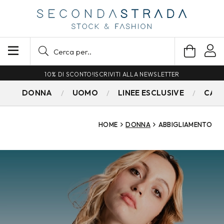
SPEDIZIONE GRATUITA PER ORDINI SUPERIORI A 79€
DONNA
UOMO
LINEE ESCLUSIVE
CAM
HOME
DONNA
ABBIGLIAMENTO