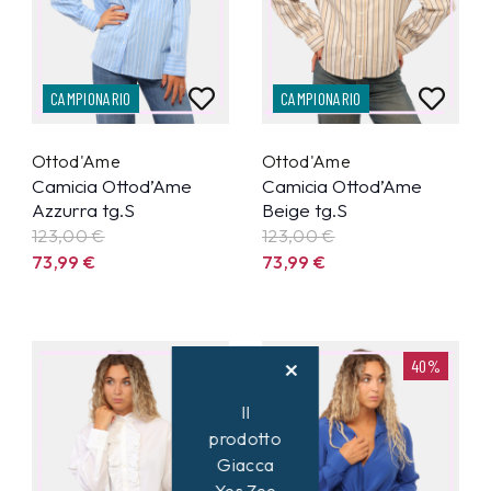
CAMPIONARIO
CAMPIONARIO
Ottod'Ame
Ottod'Ame
Camicia Ottod’Ame
Camicia Ottod’Ame
Azzurra tg.S
Beige tg.S
123,00 €
123,00 €
73,99
€
73,99
€
40%
40%
Il
prodotto
Giacca