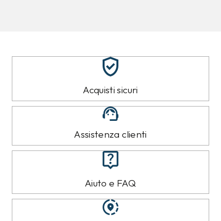
8%
10%
CALVIN KLEIN
CALVIN KLEIN
Jeans Calvin Klein
Felpa Calvin Klein Nera
Azzurro
89,00 €
119,00 €
79,99
€
109,99
€