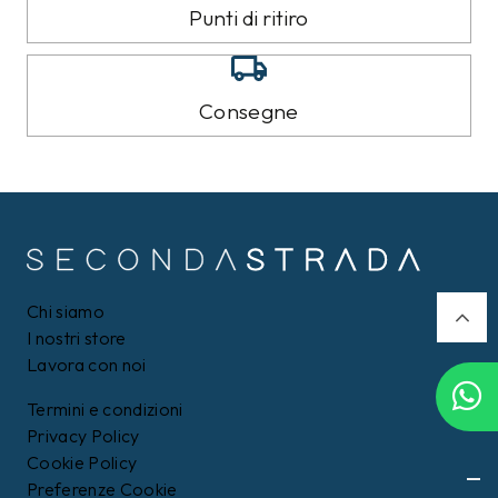
8%
9%
CALVIN KLEIN
TOMMY HILFIGER
Felpa Calvin Klein Nera
Piumino Tommy Hilfiger
Nero
109,00 €
159,00 €
99,99
€
Filtri
144,99
€