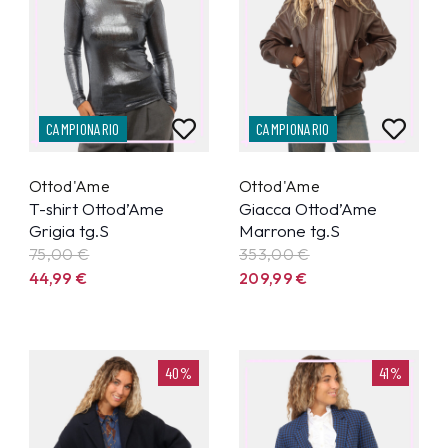
CAMPIONARIO
CAMPIONARIO
Ottod'Ame
Ottod'Ame
T-shirt Ottod’Ame
Giacca Ottod’Ame
Grigia tg.S
Marrone tg.S
75,00 €
353,00 €
44,99
€
209,99
€
40%
41%