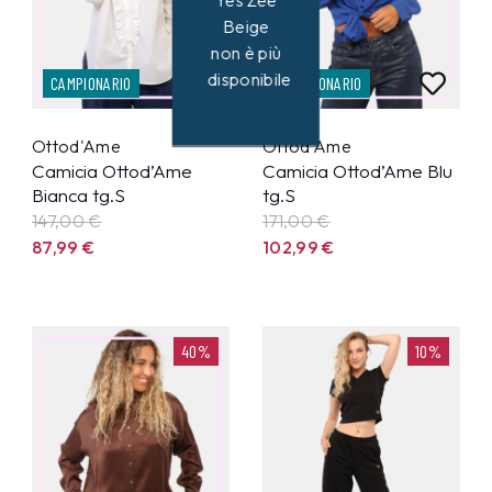
Yes Zee
Beige
non è più
disponibile
CAMPIONARIO
CAMPIONARIO
Ottod'Ame
Ottod'Ame
Camicia Ottod’Ame
Camicia Ottod’Ame Blu
Bianca tg.S
tg.S
147,00 €
171,00 €
87,99
€
102,99
€
40%
10%