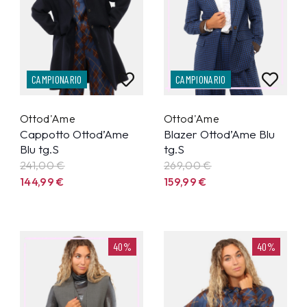
CAMPIONARIO
CAMPIONARIO
Ottod'Ame
Ottod'Ame
Cappotto Ottod’Ame
Blazer Ottod’Ame Blu
Blu tg.S
tg.S
241,00 €
269,00 €
144,99
€
159,99
€
40%
40%