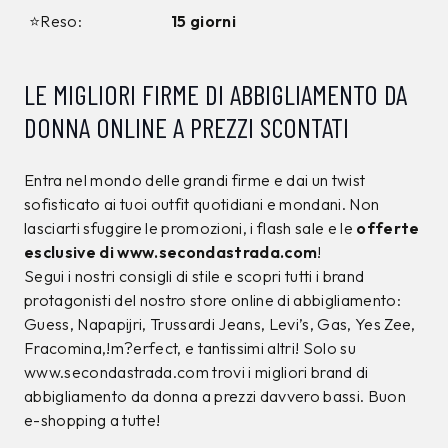
12%
10%
CALVIN KLEIN
CALVIN KLEIN
T-shirt Calvin Klein
T-shirt Calvin Klein
Nera
Nera
34,00 €
39,00 €
29,99
€
34,99
€