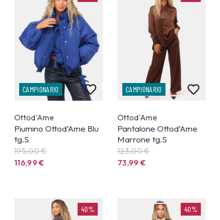
CAMPIONARIO
CAMPIONARIO
Ottod'Ame
Ottod'Ame
Piumino Ottod’Ame Blu
Pantalone Ottod’Ame
tg.S
Marrone tg.S
195,00 €
123,00 €
116,99
€
73,99
€
40%
40%