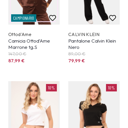
CAMPIONARIO
Ottod'Ame
CALVIN KLEIN
Camicia Ottod’Ame
Pantalone Calvin Klein
Marrone tg.S
Nero
147,00 €
89,00 €
87,99
€
79,99
€
10%
10%