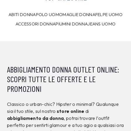
10%
7%
CALVIN KLEIN
CALVIN KLEIN
T-shirt Calvin Klein
Maglia Calvin Klein
Nera
Marrone
39,00 €
129,00 €
34,99
€
119,99
€