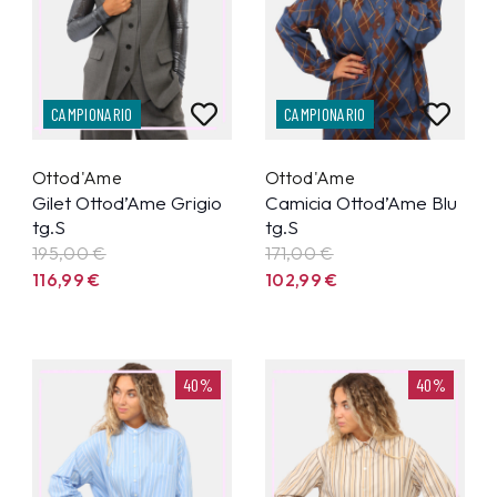
CAMPIONARIO
CAMPIONARIO
Ottod'Ame
Ottod'Ame
Gilet Ottod’Ame Grigio
Camicia Ottod’Ame Blu
tg.S
tg.S
195,00 €
171,00 €
116,99
€
102,99
€
40%
40%