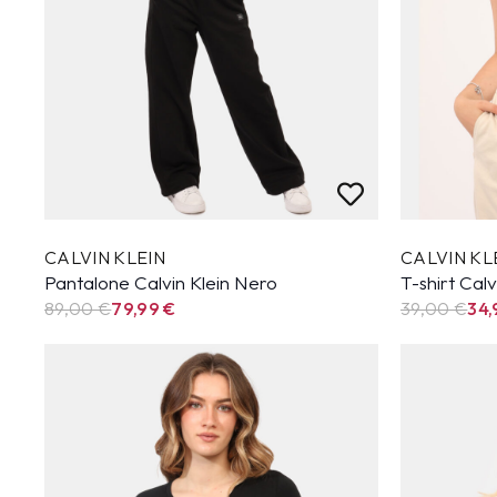
CALVIN KLEIN
CALVIN KL
Pantalone Calvin Klein Nero
T-shirt Calv
89,00 €
79,99
€
39,00 €
34