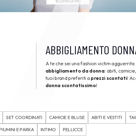
ABBIGLIAMENTO DONN
A te che sei una fashion victim agguerrita 
abbigliamento da donna
: abiti, camici
tuoi brand preferiti a
prezzi scontati
! A
donna scontatissimo
!
SET COORDINATI
CAMICIE E BLUSE
ABITI E VESTITI
TA
PIUMINI E PARKA
INTIMO
PELLICCE