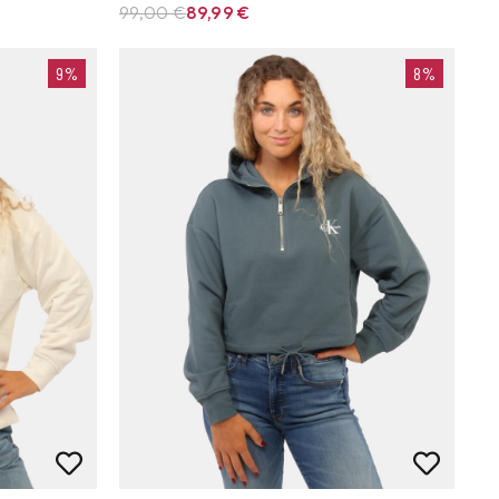
99,00 €
89,99
€
9%
8%