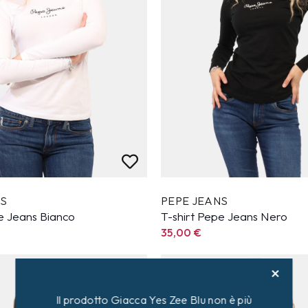
NS
PEPE JEANS
e Jeans Bianco
T-shirt Pepe Jeans Nero
35,00
€
Il prodotto Giacca Yes Zee Blu non è più