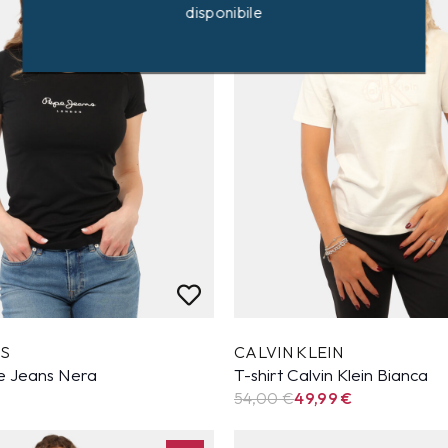
disponibile
NS
CALVIN KLEIN
pe Jeans Nera
T-shirt Calvin Klein Bianca
54,00 €
49,99
€