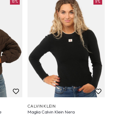
10%
9%
CALVIN KLEIN
e
Maglia Calvin Klein Nera