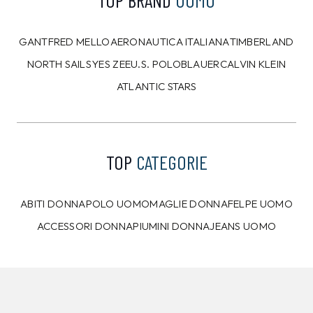
TOMMY HILFIGER
TOMMY HILFIGER
T-shirt Tommy Hilfiger
Maglia Tommy Hilfiger
Nera
Blu
29,00 €
89,00 €
26,99
€
79,99
€
10%
9%