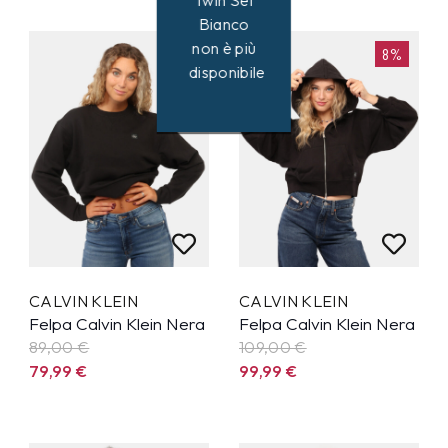
Twin Set
Bianco
non è più
10%
8%
disponibile
CALVIN KLEIN
CALVIN KLEIN
Felpa Calvin Klein Nera
Felpa Calvin Klein Nera
89,00 €
109,00 €
79,99
€
99,99
€