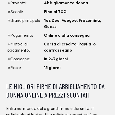
TOMMY HILFIGER
TOMMY HILFIGER
Felpa Tommy Hilfiger
Felpa Tommy Hilfiger
Nera
Blu
99,00 €
129,00 €
89,99
€
119,99
€
9%
9%