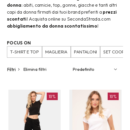
donna
: abiti, camicie, top, gonne, giacche e tanti altri
capi da donna firmati dai tuoi brand preferiti a
prezzi
scontati
! Acquista online su SecondaStrada.com
abbigliamento da donna scontatissimo
!
FOCUS ON
T-SHIRT E TOP
MAGLIERIA
PANTALONI
SET COORDI
Filtri
Elimina filtri
10%
10%