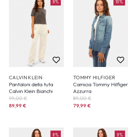
9%
10%
CALVIN KLEIN
TOMMY HILFIGER
Pantaloni della tuta
Camicia Tommy Hilfiger
Calvin Klein Bianchi
Azzurra
99,00 €
89,00 €
89,99
€
79,99
€
8%
9%