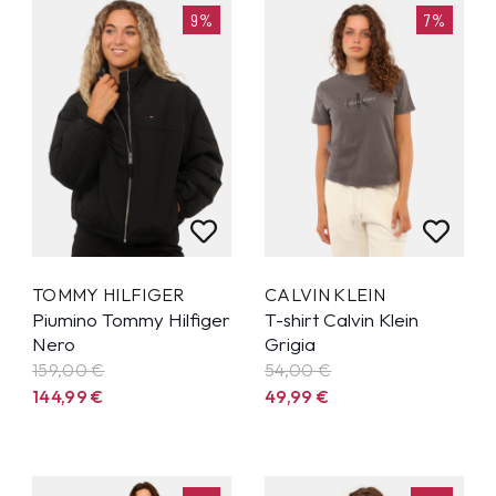
9%
7%
TOMMY HILFIGER
CALVIN KLEIN
Piumino Tommy Hilfiger
T-shirt Calvin Klein
Nero
Grigia
159,00 €
54,00 €
144,99
€
49,99
€