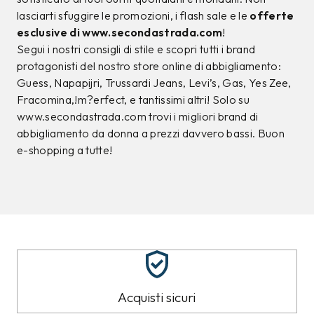
TOMMY HILFIGER
TOMMY HILFIGER
Maglia Tommy Hilfiger
Maglia Tommy Hilfiger
Bianca
Blu
99,00 €
99,00 €
89,99
€
89,99
€
9%
9%