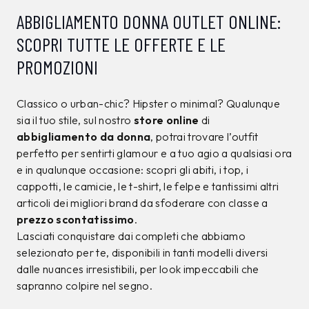
TOMMY HILFIGER
TOMMY HILFIGER
Felpa Tommy Hilfiger
Felpa Tommy Hilfiger
Rosa
Blu
89,00 €
99,00 €
79,99
€
89,99
€
9%
7%