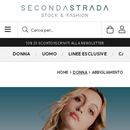
SPEDIZIONE GRATUITA PER ORDINI SUPERIORI A 79€
DONNA
UOMO
LINEE ESCLUSIVE
CAM
HOME
DONNA
ABBIGLIAMENTO