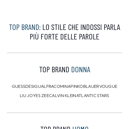
TOMMY HILFIGER
TOMMY HILFIGER
Maglia Tommy Hilfiger
T-shirt Tommy Hilfiger
Nera
Bianca
109,00 €
29,00 €
99,99
€
26,99
€
7%
10%