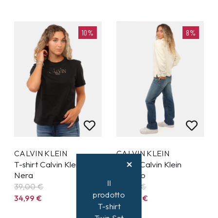
10%
8%
CALVIN KLEIN
CALVIN KLEIN
T-shirt Calvin Klein
Jeans Calvin Klein
Nera
Azzurro
Il
39,00 €
119,00 €
prodotto
34,99
€
109,99
€
T-shirt