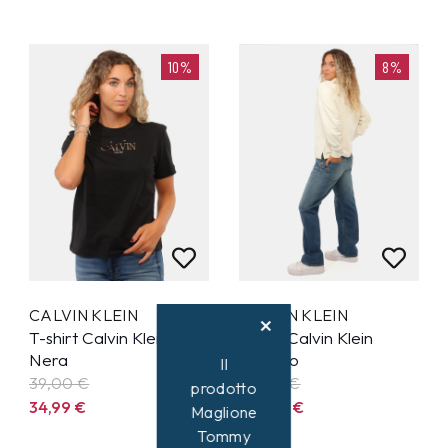
10%
8%
CALVIN KLEIN
CALVIN KLEIN
T-shirt Calvin Klein
Jeans Calvin Klein
Nera
Azzurro
Il
39,00 €
119,00 €
prodotto
34,99
€
109,99
€
Maglione
Tommy