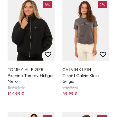
9%
7%
TOMMY HILFIGER
CALVIN KLEIN
Piumino Tommy Hilfiger
T-shirt Calvin Klein
Nero
Grigia
159,00 €
54,00 €
144,99
€
49,99
€