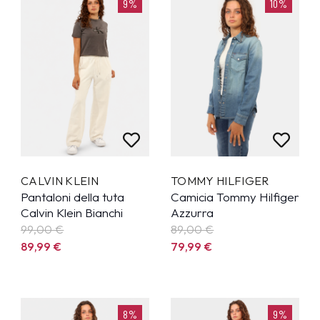
9%
10%
CALVIN KLEIN
TOMMY HILFIGER
Pantaloni della tuta
Camicia Tommy Hilfiger
Calvin Klein Bianchi
Azzurra
99,00 €
89,00 €
89,99
€
79,99
€
8%
9%