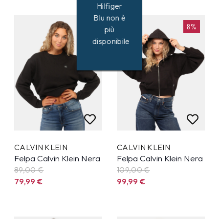
Hilfiger
Blu non è
10%
8%
più
disponibile
CALVIN KLEIN
CALVIN KLEIN
Felpa Calvin Klein Nera
Felpa Calvin Klein Nera
89,00 €
109,00 €
79,99
€
99,99
€