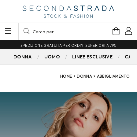
SPEDIZIONE GRATUITA PER ORDINI SUPERIORI A 79€
DONNA
UOMO
LINEE ESCLUSIVE
CAM
HOME
DONNA
ABBIGLIAMENTO