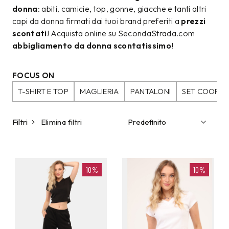
donna
: abiti, camicie, top, gonne, giacche e tanti altri
capi da donna firmati dai tuoi brand preferiti a
prezzi
scontati
! Acquista online su SecondaStrada.com
abbigliamento da donna scontatissimo
!
FOCUS ON
T-SHIRT E TOP
MAGLIERIA
PANTALONI
SET COORDI
Filtri
Elimina filtri
10%
10%