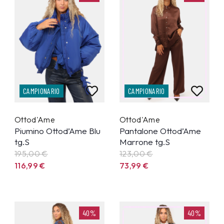
CAMPIONARIO
CAMPIONARIO
Ottod'Ame
Ottod'Ame
Piumino Ottod’Ame Blu
Pantalone Ottod’Ame
tg.S
Marrone tg.S
195,00 €
123,00 €
116,99
€
73,99
€
40%
40%