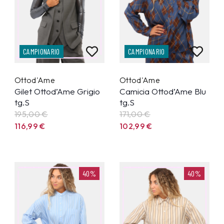
CAMPIONARIO
CAMPIONARIO
Ottod'Ame
Ottod'Ame
Gilet Ottod’Ame Grigio
Camicia Ottod’Ame Blu
tg.S
tg.S
195,00 €
171,00 €
116,99
€
102,99
€
40%
40%