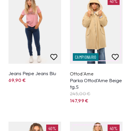
40%
CAMPIONARIO
Jeans Pepe Jeans Blu
Ottod'Ame
69,90
€
Parka Ottod’Ame Beige
tg.S
245,00 €
147,99
€
40%
40%