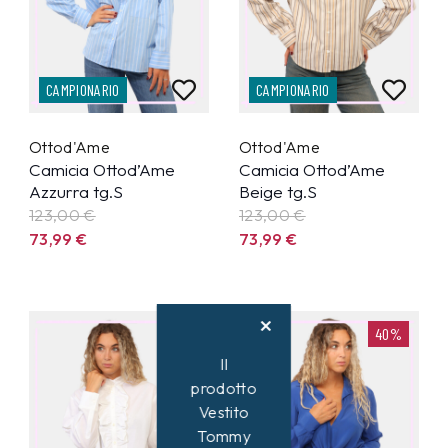
CAMPIONARIO
CAMPIONARIO
Ottod'Ame
Ottod'Ame
Camicia Ottod’Ame
Camicia Ottod’Ame
Azzurra tg.S
Beige tg.S
123,00 €
123,00 €
73,99
€
73,99
€
40%
40%
Il
prodotto
Vestito
Tommy