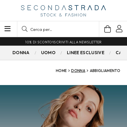
SPEDIZIONE GRATUITA PER ORDINI SUPERIORI A 79€
DONNA
UOMO
LINEE ESCLUSIVE
CAM
HOME
DONNA
ABBIGLIAMENTO