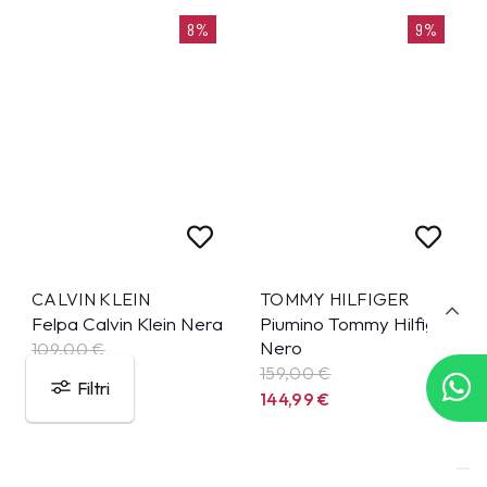
8%
9%
CALVIN KLEIN
TOMMY HILFIGER
Felpa Calvin Klein Nera
Piumino Tommy Hilfiger
Nero
109,00 €
159,00 €
99,99
€
Filtri
144,99
€