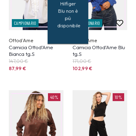
Hilfiger
Blu non è
più
CAMPIONARIO
CAMPIONARIO
disponibile
Ottod'Ame
Ottod'Ame
Camicia Ottod’Ame
Camicia Ottod’Ame Blu
Bianca tg.S
tg.S
147,00 €
171,00 €
87,99
€
102,99
€
40%
10%