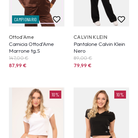
CAMPIONARIO
Ottod'Ame
CALVIN KLEIN
Camicia Ottod’Ame
Pantalone Calvin Klein
Marrone tg.S
Nero
147,00 €
89,00 €
87,99
€
79,99
€
10%
10%