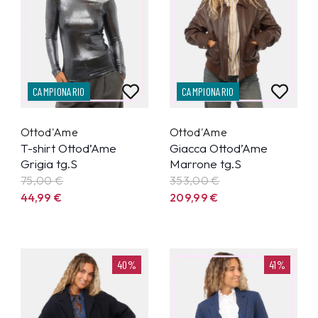
CAMPIONARIO
CAMPIONARIO
Ottod'Ame
Ottod'Ame
T-shirt Ottod’Ame
Giacca Ottod’Ame
Grigia tg.S
Marrone tg.S
75,00 €
353,00 €
44,99
€
209,99
€
40%
41%