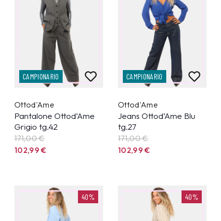
CAMPIONARIO
CAMPIONARIO
Ottod'Ame
Ottod'Ame
Pantalone Ottod’Ame
Jeans Ottod’Ame Blu
Grigio tg.42
tg.27
171,00 €
171,00 €
102,99
€
102,99
€
40%
40%