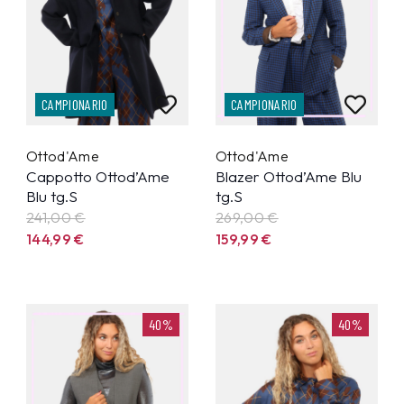
CAMPIONARIO
CAMPIONARIO
Ottod'Ame
Ottod'Ame
Cappotto Ottod’Ame
Blazer Ottod’Ame Blu
Blu tg.S
tg.S
241,00 €
269,00 €
144,99
€
159,99
€
40%
40%