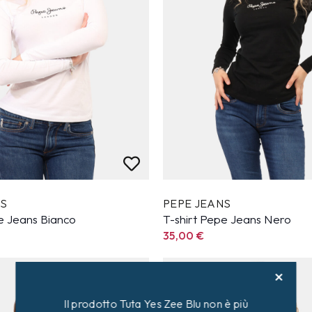
NS
PEPE JEANS
e Jeans Bianco
T-shirt Pepe Jeans Nero
35,00
€
Il prodotto Tuta Yes Zee Blu non è più