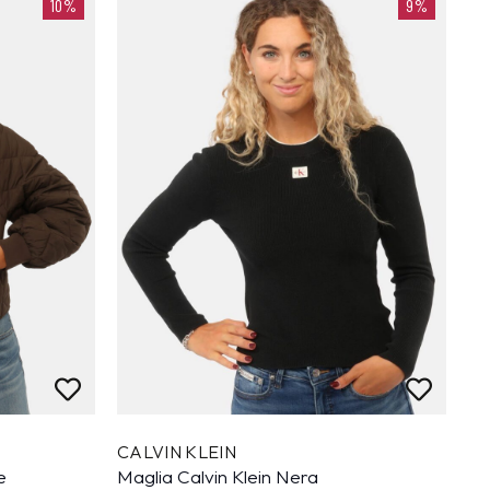
10%
9%
CALVIN KLEIN
e
Maglia Calvin Klein Nera