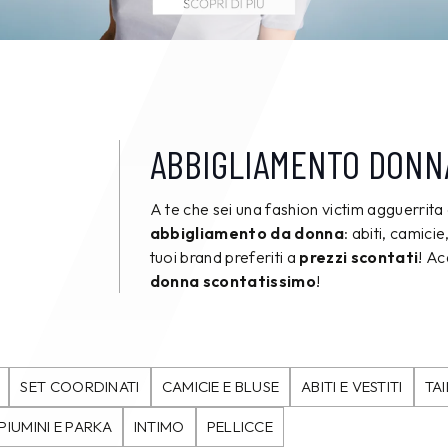
ABBIGLIAMENTO DONN
A te che sei una fashion victim agguerrita 
abbigliamento da donna
: abiti, camici
tuoi brand preferiti a
prezzi scontati
! A
donna scontatissimo
!
SET COORDINATI
CAMICIE E BLUSE
ABITI E VESTITI
TA
PIUMINI E PARKA
INTIMO
PELLICCE