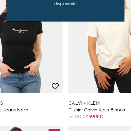
disponibile
NS
CALVIN KLEIN
pe Jeans Nera
T-shirt Calvin Klein Bianca
54,00 €
49,99
€