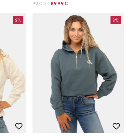
99,00 €
89,99
€
9%
8%