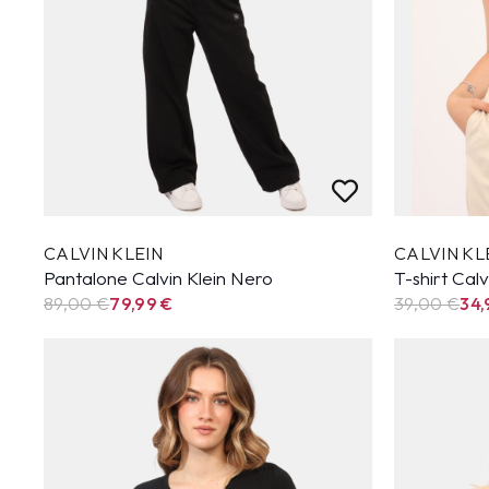
CALVIN KLEIN
CALVIN KL
Pantalone Calvin Klein Nero
T-shirt Calv
89,00 €
79,99
€
39,00 €
34