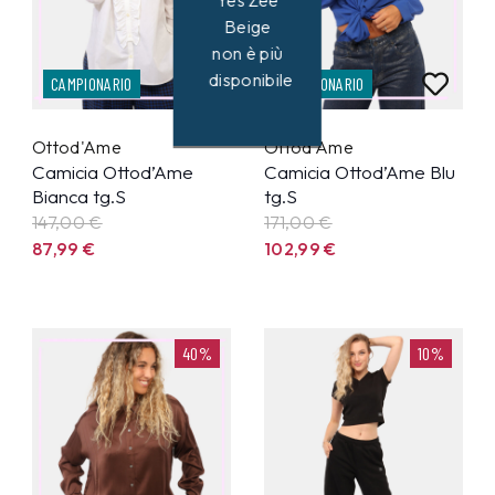
Yes Zee
Beige
non è più
disponibile
CAMPIONARIO
CAMPIONARIO
Ottod'Ame
Ottod'Ame
Camicia Ottod’Ame
Camicia Ottod’Ame Blu
Bianca tg.S
tg.S
147,00 €
171,00 €
87,99
€
102,99
€
40%
10%