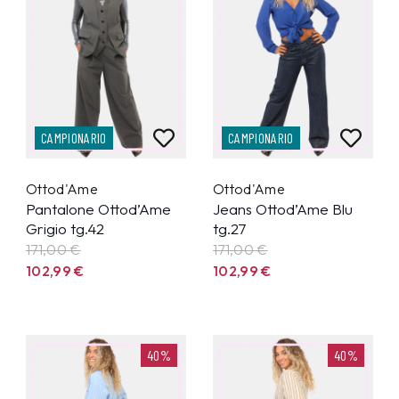
CAMPIONARIO
CAMPIONARIO
Ottod'Ame
Ottod'Ame
Pantalone Ottod’Ame
Jeans Ottod’Ame Blu
Grigio tg.42
tg.27
171,00 €
171,00 €
102,99
€
102,99
€
40%
40%