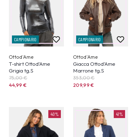
CAMPIONARIO
CAMPIONARIO
Ottod'Ame
Ottod'Ame
T-shirt Ottod’Ame
Giacca Ottod’Ame
Grigia tg.S
Marrone tg.S
75,00 €
353,00 €
44,99
€
209,99
€
40%
41%