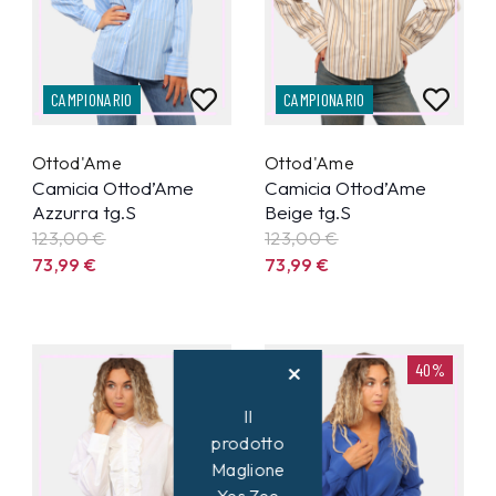
CAMPIONARIO
CAMPIONARIO
Ottod'Ame
Ottod'Ame
Camicia Ottod’Ame
Camicia Ottod’Ame
Azzurra tg.S
Beige tg.S
123,00 €
123,00 €
73,99
€
73,99
€
40%
40%
Il
prodotto
Maglione