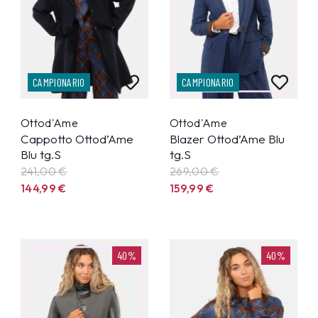
CAMPIONARIO
CAMPIONARIO
Ottod'Ame
Ottod'Ame
Cappotto Ottod’Ame
Blazer Ottod’Ame Blu
Blu tg.S
tg.S
241,00 €
269,00 €
144,99
€
159,99
€
40%
40%