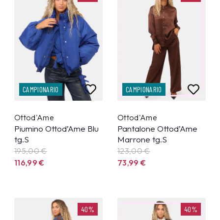
CAMPIONARIO
CAMPIONARIO
Ottod'Ame
Ottod'Ame
Piumino Ottod’Ame Blu
Pantalone Ottod’Ame
tg.S
Marrone tg.S
195,00 €
123,00 €
116,99
€
73,99
€
40%
40%