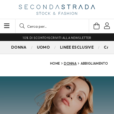
SPEDIZIONE GRATUITA PER ORDINI SUPERIORI A 79€
DONNA
UOMO
LINEE ESCLUSIVE
CAM
HOME
DONNA
ABBIGLIAMENTO