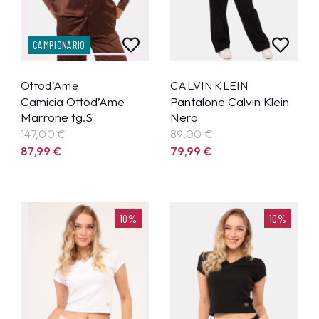
CAMPIONARIO
Ottod'Ame
CALVIN KLEIN
Camicia Ottod’Ame
Pantalone Calvin Klein
Marrone tg.S
Nero
147,00 €
89,00 €
87,99
€
79,99
€
10%
10%