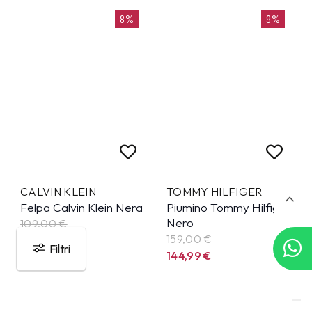
8%
9%
CALVIN KLEIN
TOMMY HILFIGER
Felpa Calvin Klein Nera
Piumino Tommy Hilfiger
Nero
109,00 €
159,00 €
99,99
€
Filtri
144,99
€