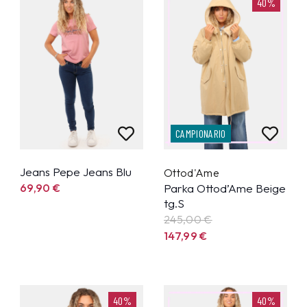
40%
CAMPIONARIO
Jeans Pepe Jeans Blu
Ottod'Ame
69,90
€
Parka Ottod’Ame Beige
tg.S
245,00 €
147,99
€
40%
40%