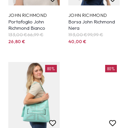
JOHN RICHMOND
JOHN RICHMOND
Portafoglio John
Borsa John Richmond
Richmond Bianco
Nera
133,00 €
66,99
€
193,00 €
99,99
€
26,80
€
40,00
€
80%
80%