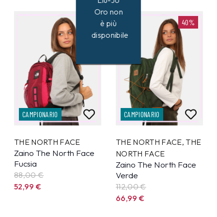
Liu-Jo
Oro non
40%
40%
è più
disponibile
CAMPIONARIO
CAMPIONARIO
THE NORTH FACE
THE NORTH FACE
,
THE
Zaino The North Face
NORTH FACE
Fucsia
Zaino The North Face
88,00 €
Verde
52,99
€
112,00 €
66,99
€