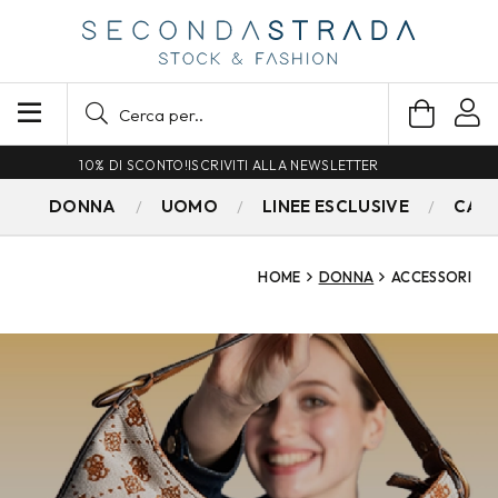
SPEDIZIONE GRATUITA PER ORDINI SUPERIORI A 79€
DONNA
UOMO
LINEE ESCLUSIVE
CAM
HOME
DONNA
ACCESSORI