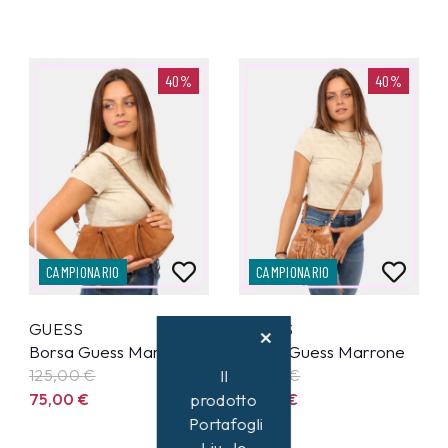
40%
40%
CAMPIONARIO
CAMPIONARIO
GUESS
GUESS
Borsa Guess Marrone
Borsa Guess Marrone
125,00
€
95,00
€
Il
75,00
€
57,00
€
prodotto
Portafogli