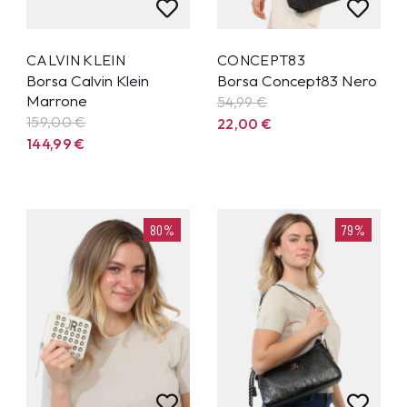
CALVIN KLEIN
CONCEPT83
Borsa Calvin Klein
Borsa Concept83 Nero
Marrone
54,99
€
159,00 €
22,00
€
144,99
€
80%
79%