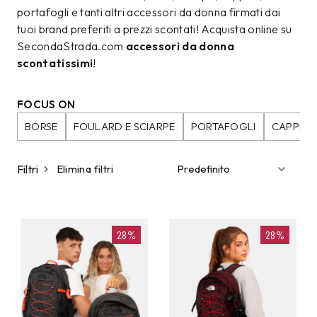
portafogli e tanti altri accessori da donna firmati dai
tuoi brand preferiti a prezzi scontati! Acquista online su
SecondaStrada.com
accessori da donna
scontatissimi
!
FOCUS ON
BORSE
FOULARD E SCIARPE
PORTAFOGLI
CAPPELL
Filtri
Elimina filtri
28%
28%